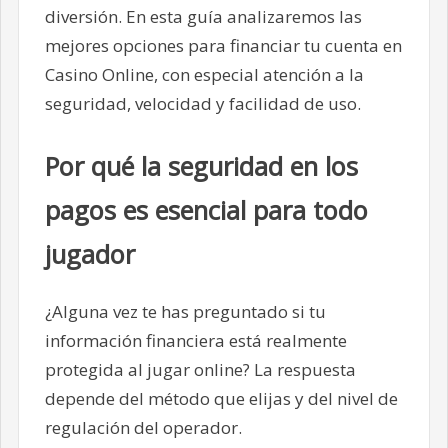
diversión. En esta guía analizaremos las
mejores opciones para financiar tu cuenta en
Casino Online, con especial atención a la
seguridad, velocidad y facilidad de uso.
Por qué la seguridad en los
pagos es esencial para todo
jugador
¿Alguna vez te has preguntado si tu
información financiera está realmente
protegida al jugar online? La respuesta
depende del método que elijas y del nivel de
regulación del operador.