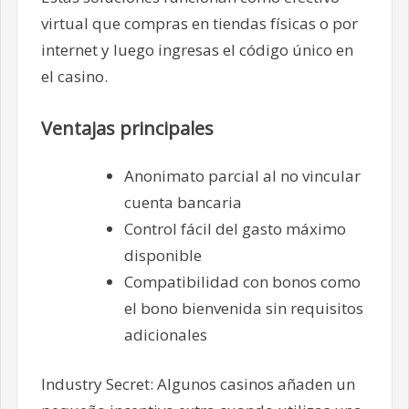
virtual que compras en tiendas físicas o por
internet y luego ingresas el código único en
el casino.
Ventajas principales
Anonimato parcial al no vincular
cuenta bancaria
Control fácil del gasto máximo
disponible
Compatibilidad con bonos como
el bono bienvenida sin requisitos
adicionales
Industry Secret: Algunos casinos añaden un