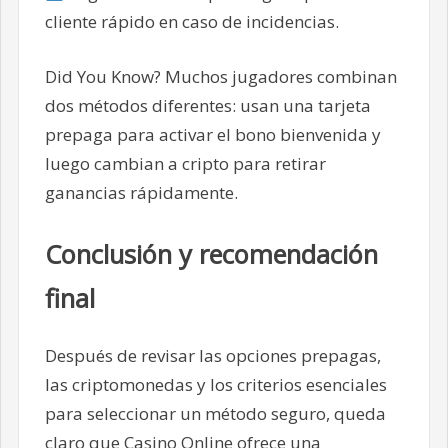
cliente rápido en caso de incidencias.
Did You Know? Muchos jugadores combinan
dos métodos diferentes: usan una tarjeta
prepaga para activar el bono bienvenida y
luego cambian a cripto para retirar
ganancias rápidamente.
Conclusión y recomendación
final
Después de revisar las opciones prepagas,
las criptomonedas y los criterios esenciales
para seleccionar un método seguro, queda
claro que Casino Online ofrece una