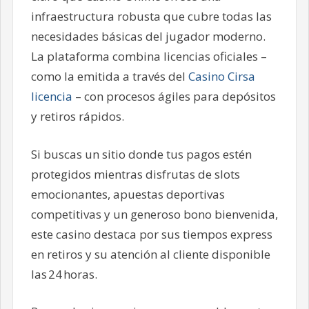
infraestructura robusta que cubre todas las
necesidades básicas del jugador moderno.
La plataforma combina licencias oficiales –
como la emitida a través del
Casino Cirsa
licencia
– con procesos ágiles para depósitos
y retiros rápidos.
Si buscas un sitio donde tus pagos estén
protegidos mientras disfrutas de slots
emocionantes, apuestas deportivas
competitivas y un generoso bono bienvenida,
este casino destaca por sus tiempos express
en retiros y su atención al cliente disponible
las 24 horas.