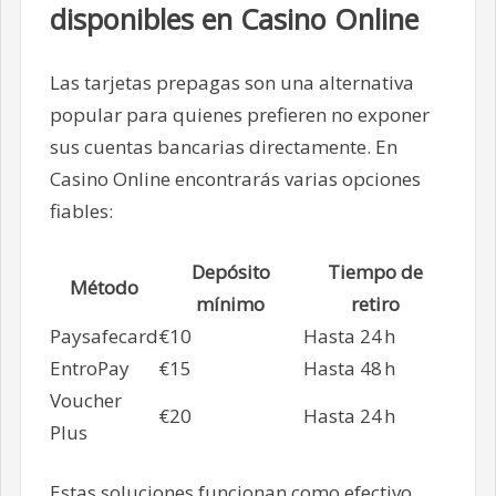
disponibles en Casino Online
Las tarjetas prepagas son una alternativa
popular para quienes prefieren no exponer
sus cuentas bancarias directamente. En
Casino Online encontrarás varias opciones
fiables:
Depósito
Tiempo de
Método
mínimo
retiro
Paysafecard
€10
Hasta 24 h
EntroPay
€15
Hasta 48 h
Voucher
€20
Hasta 24 h
Plus
Estas soluciones funcionan como efectivo