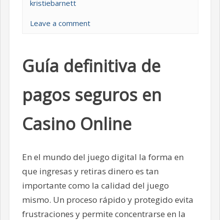
kristiebarnett
Leave a comment
Guía definitiva de
pagos seguros en
Casino Online
En el mundo del juego digital la forma en
que ingresas y retiras dinero es tan
importante como la calidad del juego
mismo. Un proceso rápido y protegido evita
frustraciones y permite concentrarse en la