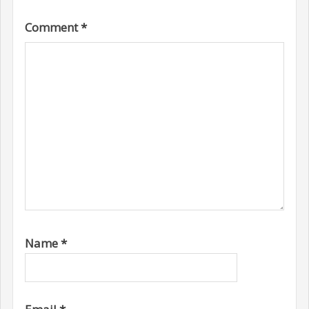
Comment
*
Name
*