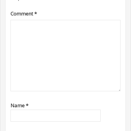
Comment
*
Name
*