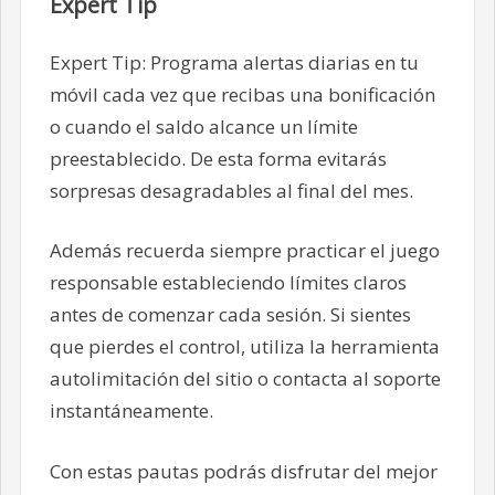
Expert Tip
Expert Tip: Programa alertas diarias en tu
móvil cada vez que recibas una bonificación
o cuando el saldo alcance un límite
preestablecido. De esta forma evitarás
sorpresas desagradables al final del mes.
Además recuerda siempre practicar el juego
responsable estableciendo límites claros
antes de comenzar cada sesión. Si sientes
que pierdes el control, utiliza la herramienta
autolimitación del sitio o contacta al soporte
instantáneamente.
Con estas pautas podrás disfrutar del mejor