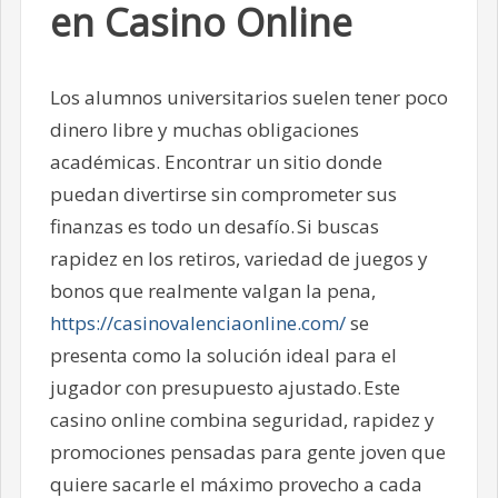
en Casino Online
Los alumnos universitarios suelen tener poco
dinero libre y muchas obligaciones
académicas. Encontrar un sitio donde
puedan divertirse sin comprometer sus
finanzas es todo un desafío. Si buscas
rapidez en los retiros, variedad de juegos y
bonos que realmente valgan la pena,
https://casinovalenciaonline.com/
se
presenta como la solución ideal para el
jugador con presupuesto ajustado. Este
casino online combina seguridad, rapidez y
promociones pensadas para gente joven que
quiere sacarle el máximo provecho a cada