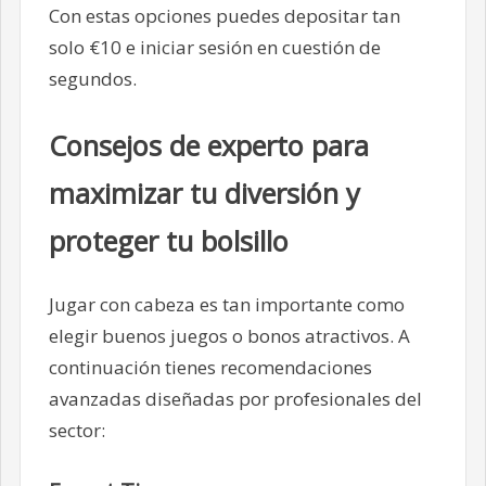
Con estas opciones puedes depositar tan
solo €10 e iniciar sesión en cuestión de
segundos.
Consejos de experto para
maximizar tu diversión y
proteger tu bolsillo
Jugar con cabeza es tan importante como
elegir buenos juegos o bonos atractivos. A
continuación tienes recomendaciones
avanzadas diseñadas por profesionales del
sector: