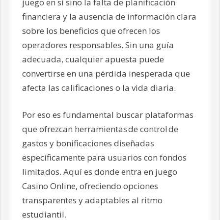
juego en sí sino la falta de planificación
financiera y la ausencia de información clara
sobre los beneficios que ofrecen los
operadores responsables. Sin una guía
adecuada, cualquier apuesta puede
convertirse en una pérdida inesperada que
afecta las calificaciones o la vida diaria.
Por eso es fundamental buscar plataformas
que ofrezcan herramientas de control de
gastos y bonificaciones diseñadas
específicamente para usuarios con fondos
limitados. Aquí es donde entra en juego
Casino Online, ofreciendo opciones
transparentes y adaptables al ritmo
estudiantil.