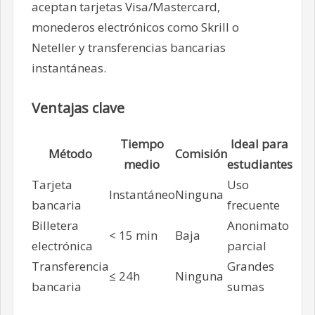
aceptan tarjetas Visa/Mastercard,
monederos electrónicos como Skrill o
Neteller y transferencias bancarias
instantáneas.
Ventajas clave
Tiempo
Ideal para
Método
Comisión
medio
estudiantes
Tarjeta
Uso
Instantáneo
Ninguna
bancaria
frecuente
Billetera
Anonimato
< 15 min
Baja
electrónica
parcial
Transferencia
Grandes
≤ 24h
Ninguna
bancaria
sumas