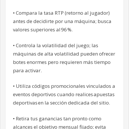
• Compara la tasa RTP (retorno al jugador)
antes de decidirte por una máquina; busca
valores superiores al 96 %.
• Controla la volatilidad del juego; las
máquinas de alta volatilidad pueden ofrecer
botes enormes pero requieren más tiempo
para activar.
• Utiliza códigos promocionales vinculados a
eventos deportivos cuando realices apuestas
deportivas en la sección dedicada del sitio.
• Retira tus ganancias tan pronto como
alcances el objetivo mensual fijado; evita