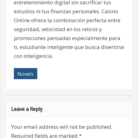
entretenimiento digital sin sacrificar tus
estudios ni tus finanzas personales. Casino
Online ofrece la combinación perfecta entre
seguridad, velocidad en los retiros y
promociones pensadas especialmente para
ti, estudiante inteligente que busca divertirse
con inteligencia.
Novels
Leave a Reply
Your email address will not be published.
Required fields are marked
*