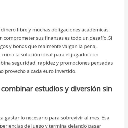
 dinero libre y muchas obligaciones académicas.
in comprometer sus finanzas es todo un desafío. Si
uegos y bonos que realmente valgan la pena,
 como la solución ideal para el jugador con
ombina seguridad, rapidez y promociones pensadas
o provecho a cada euro invertido.
 combinar estudios y diversión sin
 gastar lo necesario para sobrevivir al mes. Esa
periencias de juego y termina dejando pasar