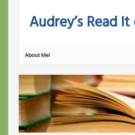
Skip
to
Audrey’s Read It
content
About Me!