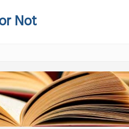
 or Not