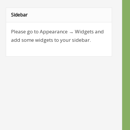
Sidebar
Please go to Appearance → Widgets and
add some widgets to your sidebar.