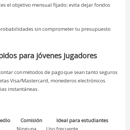
s el objetivo mensual fijado; evita dejar fondos
 probabilidades sin comprometer tu presupuesto
idos para jóvenes jugadores
 contar con métodos de pago que sean tanto seguros
jetas Visa/Mastercard, monederos electrónicos
ias instantáneas.
edio
Comisión
Ideal para estudiantes
Ninguna
Uso frecuente