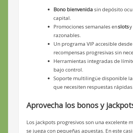
Bono bienvenida
sin depósito ocul
capital.
Promociones semanales en
slots
y
razonables.
Un programa VIP accesible desde 
recompensas progresivas sin nece
Herramientas integradas de límit
bajo control.
Soporte multilingüe disponible la
que necesiten respuestas rápidas
Aprovecha los bonos y jackpots
Los jackpots progresivos son una excelente 
se juega con pequeñas apuestas. En este casi