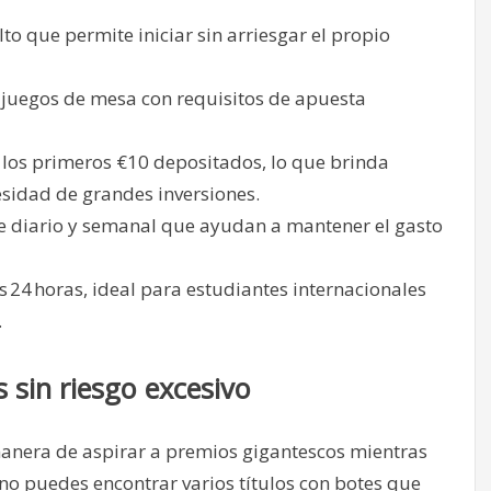
to que permite iniciar sin arriesgar el propio
 juegos de mesa con requisitos de apuesta
los primeros €10 depositados, lo que brinda
sidad de grandes inversiones.
e diario y semanal que ayudan a mantener el gasto
s 24 horas, ideal para estudiantes internacionales
.
 sin riesgo excesivo
manera de aspirar a premios gigantescos mientras
no puedes encontrar varios títulos con botes que