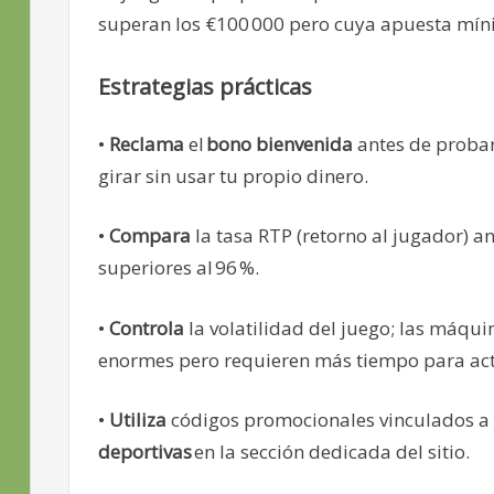
superan los €100 000 pero cuya apuesta míni
Estrategias prácticas
•
Reclama
el
bono bienvenida
antes de probar 
girar sin usar tu propio dinero.
•
Compara
la tasa RTP (retorno al jugador) a
superiores al 96 %.
•
Controla
la volatilidad del juego; las máqui
enormes pero requieren más tiempo para act
•
Utiliza
códigos promocionales vinculados a 
deportivas
en la sección dedicada del sitio.