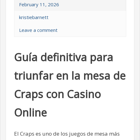
February 11, 2026
kristiebarnett
Leave a comment
Guía definitiva para
triunfar en la mesa de
Craps con Casino
Online
El Craps es uno de los juegos de mesa más