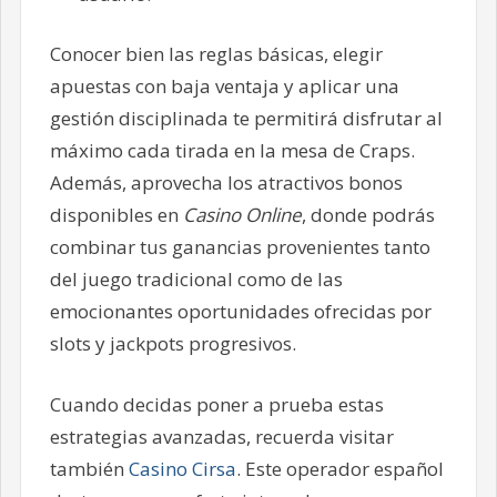
Conocer bien las reglas básicas, elegir
apuestas con baja ventaja y aplicar una
gestión disciplinada te permitirá disfrutar al
máximo cada tirada en la mesa de Craps.
Además, aprovecha los atractivos bonos
disponibles en
Casino Online
, donde podrás
combinar tus ganancias provenientes tanto
del juego tradicional como de las
emocionantes oportunidades ofrecidas por
slots y jackpots progresivos.
Cuando decidas poner a prueba estas
estrategias avanzadas, recuerda visitar
también
Casino Cirsa
. Este operador español