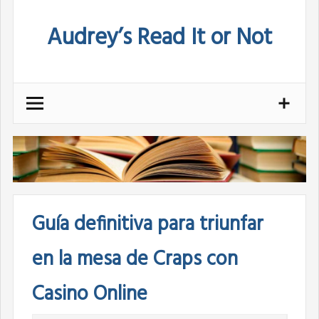
Skip
Audrey’s Read It or Not
to
content
Guía definitiva para triunfar
en la mesa de Craps con
Casino Online