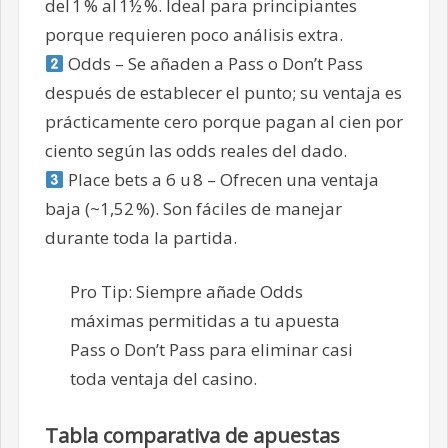
del 1 % al 1½ %. Ideal para principiantes
porque requieren poco análisis extra.
Odds – Se añaden a Pass o Don’t Pass
después de establecer el punto; su ventaja es
prácticamente cero porque pagan al cien por
ciento según las odds reales del dado.
Place bets a 6 u 8 – Ofrecen una ventaja
baja (~1,52 %). Son fáciles de manejar
durante toda la partida.
Pro Tip: Siempre añade Odds
máximas permitidas a tu apuesta
Pass o Don’t Pass para eliminar casi
toda ventaja del casino.
Tabla comparativa de apuestas