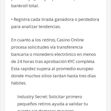
bankroll total.
• Registra cada tirada ganadora o perdedora
para analizar tendencias.
En cuanto a los
retiros
, Casino Online
procesa solicitudes vía transferencia
bancaria o monedero electrónico en menos
de 24 horas tras aprobación KYC completa.
Esta rapidez supera al promedio europeo
donde muchos sitios tardan hasta tres días
hábiles.
Industry Secret: Solicitar primero
pequeños retiros ayuda a validar tu
cuenta sin demoras mayores.