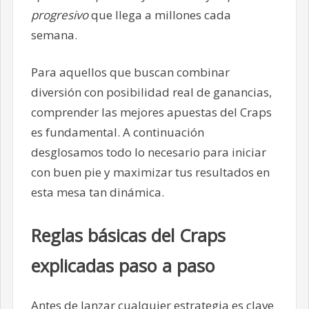
progresivo
que llega a millones cada
semana.
Para aquellos que buscan combinar
diversión con posibilidad real de ganancias,
comprender las mejores apuestas del Craps
es fundamental. A continuación
desglosamos todo lo necesario para iniciar
con buen pie y maximizar tus resultados en
esta mesa tan dinámica.
Reglas básicas del Craps
explicadas paso a paso
Antes de lanzar cualquier estrategia es clave