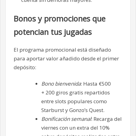
Bonos y promociones que
potencian tus jugadas
El programa promocional está diseñado
para aportar valor añadido desde el primer
depósito:
Bono bienvenida
: Hasta €500
+ 200 giros gratis repartidos
entre slots populares como
Starburst y Gonzo’s Quest.
Bonificación semanal
: Recarga del
viernes con un extra del 10%