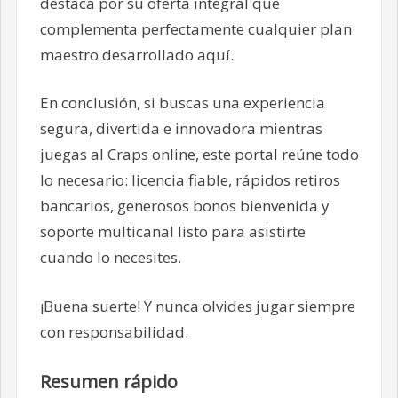
destaca por su oferta integral que
complementa perfectamente cualquier plan
maestro desarrollado aquí.
En conclusión, si buscas una experiencia
segura, divertida e innovadora mientras
juegas al Craps online, este portal reúne todo
lo necesario: licencia fiable, rápidos retiros
bancarios, generosos bonos bienvenida y
soporte multicanal listo para asistirte
cuando lo necesites.
¡Buena suerte! Y nunca olvides jugar siempre
con responsabilidad.
Resumen rápido