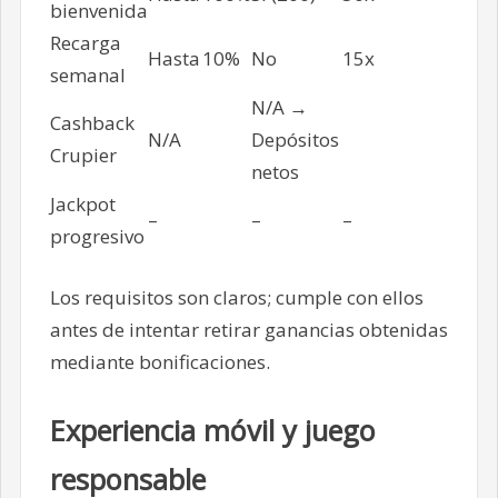
bienvenida
Recarga
Hasta 10%
No
15x
semanal
N/A →
Cashback
N/A
Depósitos
Crupier
netos
Jackpot
–
–
–
progresivo
Los requisitos son claros; cumple con ellos
antes de intentar retirar ganancias obtenidas
mediante bonificaciones.
Experiencia móvil y juego
responsable