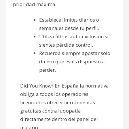
prioridad máxima:
Establece límites diarios o
semanales desde tu perfil.
Utiliza filtros auto‑exclusión si
sientes pérdida control.
Recuerda siempre apostar solo
dinero que estés dispuesto a
perder.
Did You Know? En España la normativa
obliga a todos los operadores
licenciados ofrecer herramientas
gratuitas contra ludopatía
directamente dentro del panel del
usuario.