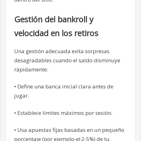
Gestión del bankroll y
velocidad en los retiros
Una gestión adecuada evita sorpresas
desagradables cuando el saldo disminuye
rápidamente:
• Define una banca inicial clara antes de
jugar.
• Establece límites máximos por sesión.
• Usa apuestas fijas basadas en un pequeño
porcentaje (por ejemplo‑el 2‑5%) de tu