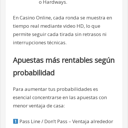
o Hardways.
En Casino Online, cada ronda se muestra en
tiempo real mediante video HD, lo que
permite seguir cada tirada sin retrasos ni
interrupciones técnicas.
Apuestas más rentables según
probabilidad
Para aumentar tus probabilidades es
esencial concentrarse en las apuestas con
menor ventaja de casa:
Pass Line / Don’t Pass – Ventaja alrededor