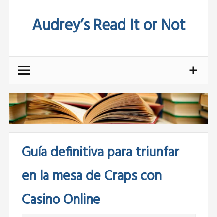
Skip
Audrey’s Read It or Not
to
content
Guía definitiva para triunfar
en la mesa de Craps con
Casino Online