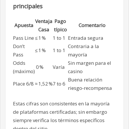
principales
Ventaja
Pago
Apuesta
Comentario
Casa
típico
Pass Line
≤ 1 %
1 to 1
Entrada segura
Don’t
Contraria a la
≤ 1 %
1 to 1
Pass
mayoría
Odds
Sin margen para el
0 %
Varía
(máximo)
casino
Buena relación
Place 6/8
≈ 1,52 %
7 to 6
riesgo‑recompensa
Estas cifras son consistentes en la mayoría
de plataformas certificadas; sin embargo
siempre verifica los términos específicos
dentro del sitio.