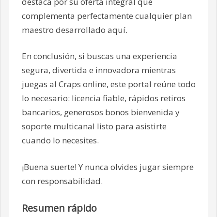
destaca por su oferta integral que
complementa perfectamente cualquier plan
maestro desarrollado aquí.
En conclusión, si buscas una experiencia
segura, divertida e innovadora mientras
juegas al Craps online, este portal reúne todo
lo necesario: licencia fiable, rápidos retiros
bancarios, generosos bonos bienvenida y
soporte multicanal listo para asistirte
cuando lo necesites.
¡Buena suerte! Y nunca olvides jugar siempre
con responsabilidad.
Resumen rápido