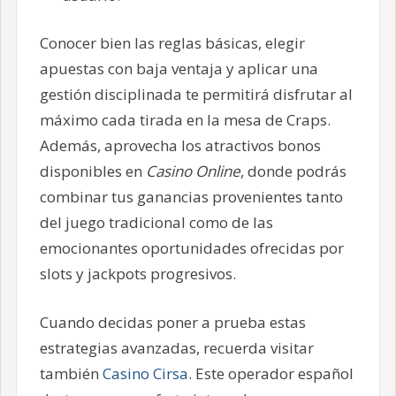
Conocer bien las reglas básicas, elegir
apuestas con baja ventaja y aplicar una
gestión disciplinada te permitirá disfrutar al
máximo cada tirada en la mesa de Craps.
Además, aprovecha los atractivos bonos
disponibles en
Casino Online
, donde podrás
combinar tus ganancias provenientes tanto
del juego tradicional como de las
emocionantes oportunidades ofrecidas por
slots y jackpots progresivos.
Cuando decidas poner a prueba estas
estrategias avanzadas, recuerda visitar
también
Casino Cirsa
. Este operador español