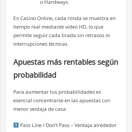
o Hardways.
En Casino Online, cada ronda se muestra en
tiempo real mediante video HD, lo que
permite seguir cada tirada sin retrasos ni
interrupciones técnicas.
Apuestas más rentables según
probabilidad
Para aumentar tus probabilidades es
esencial concentrarse en las apuestas con
menor ventaja de casa:
Pass Line / Don’t Pass – Ventaja alrededor