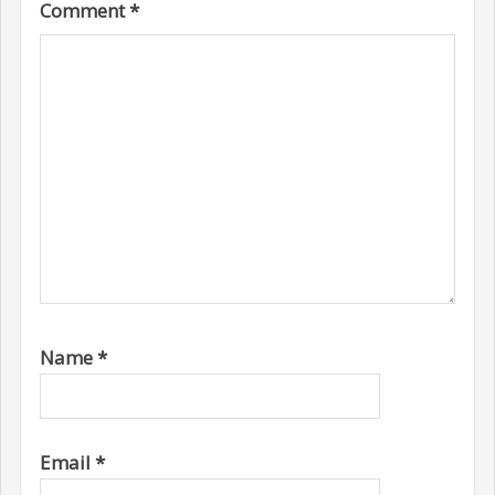
Comment
*
Name
*
Email
*