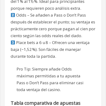
del 1 % al 1½ %. Ideal para principiantes
porque requieren poco análisis extra.
Odds – Se añaden a Pass o Don’t Pass
después de establecer el punto; su ventaja es
prácticamente cero porque pagan al cien por
ciento según las odds reales del dado.
Place bets a 6 u 8 – Ofrecen una ventaja
baja (~1,52 %). Son fáciles de manejar
durante toda la partida.
Pro Tip: Siempre añade Odds
máximas permitidas a tu apuesta
Pass o Don’t Pass para eliminar casi
toda ventaja del casino.
Tabla comparativa de apuestas