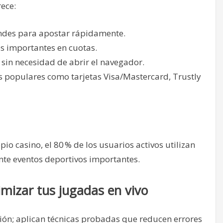
ece:
andes para apostar rápidamente.
s importantes en cuotas.
 sin necesidad de abrir el navegador.
 populares como tarjetas Visa/Mastercard, Trustly
io casino, el 80 % de los usuarios activos utilizan
ante eventos deportivos importantes.
mizar tus jugadas en vivo
ción; aplican técnicas probadas que reducen errores