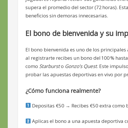
supera el promedio del sector (72 horas). Est
beneficios sin demoras innecesarias.
El bono de bienvenida y su im
El bono bienvenida es uno de los principales 
al registrarte recibes un bono del 100 % hast
como
Starburst
o
Gonzo’s Quest
. Este impuls
probar las apuestas deportivas en vivo por p
¿Cómo funciona realmente?
Depositas €50 → Recibes €50 extra como 
Aplicas el bono a una apuesta deportiva c