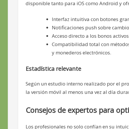
disponible tanto para iOS como Android y ofr
Interfaz intuitiva con botones gr
Notificaciones push sobre cambio
Acceso directo a los bonos activos
Compatibilidad total con métodos
y monederos electrónicos.
Estadística relevante
Según un estudio interno realizado por el prop
la versión móvil al menos una vez al día dur
Consejos de expertos para opti
Los profesionales no solo confían en su intui