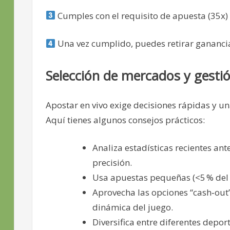
Cumples con el requisito de apuesta (35x) 
Una vez cumplido, puedes retirar ganancias
Selección de mercados y gestió
Apostar en vivo exige decisiones rápidas y u
Aquí tienes algunos consejos prácticos:
Analiza estadísticas recientes ant
precisión.
Usa apuestas pequeñas (<5 % del
Aprovecha las opciones “cash‑out
dinámica del juego.
Diversifica entre diferentes depor