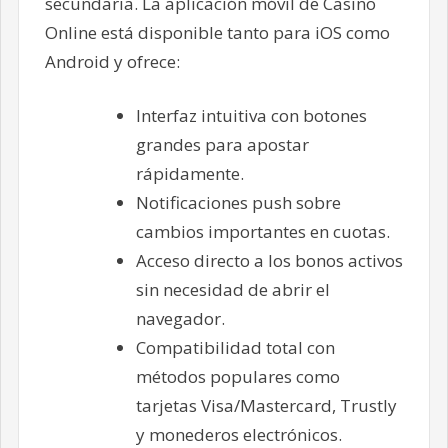
secundaria. La aplicación móvil de Casino
Online está disponible tanto para iOS como
Android y ofrece:
Interfaz intuitiva con botones
grandes para apostar
rápidamente.
Notificaciones push sobre
cambios importantes en cuotas.
Acceso directo a los bonos activos
sin necesidad de abrir el
navegador.
Compatibilidad total con
métodos populares como
tarjetas Visa/Mastercard, Trustly
y monederos electrónicos.