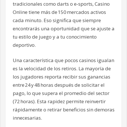
tradicionales como darts o e‑sports, Casino
Online tiene más de 150 mercados activos
cada minuto. Eso significa que siempre
encontrarás una oportunidad que se ajuste a
tu estilo de juego y a tu conocimiento
deportivo.
Una característica que pocos casinos igualan
es la velocidad de los retiros. La mayoría de
los jugadores reporta recibir sus ganancias
entre 24 y 48 horas después de solicitar el
pago, lo que supera el promedio del sector
(72 horas). Esta rapidez permite reinvertir
rápidamente o retirar beneficios sin demoras
innecesarias.