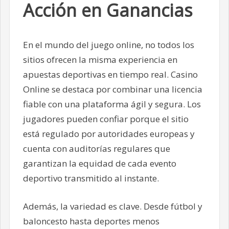
Acción en Ganancias
En el mundo del juego online, no todos los
sitios ofrecen la misma experiencia en
apuestas deportivas en tiempo real. Casino
Online se destaca por combinar una licencia
fiable con una plataforma ágil y segura. Los
jugadores pueden confiar porque el sitio
está regulado por autoridades europeas y
cuenta con auditorías regulares que
garantizan la equidad de cada evento
deportivo transmitido al instante.
Además, la variedad es clave. Desde fútbol y
baloncesto hasta deportes menos