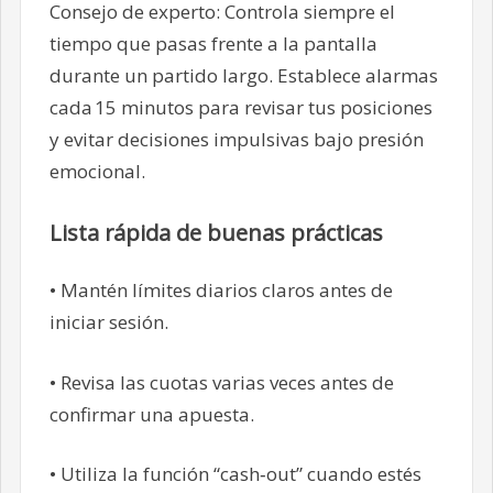
Consejo de experto: Controla siempre el
tiempo que pasas frente a la pantalla
durante un partido largo. Establece alarmas
cada 15 minutos para revisar tus posiciones
y evitar decisiones impulsivas bajo presión
emocional.
Lista rápida de buenas prácticas
• Mantén límites diarios claros antes de
iniciar sesión.
• Revisa las cuotas varias veces antes de
confirmar una apuesta.
• Utiliza la función “cash‑out” cuando estés