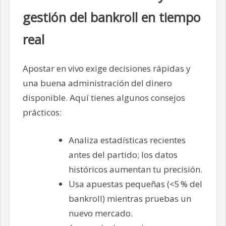
gestión del bankroll en tiempo
real
Apostar en vivo exige decisiones rápidas y
una buena administración del dinero
disponible. Aquí tienes algunos consejos
prácticos:
Analiza estadísticas recientes
antes del partido; los datos
históricos aumentan tu precisión.
Usa apuestas pequeñas (<5 % del
bankroll) mientras pruebas un
nuevo mercado.