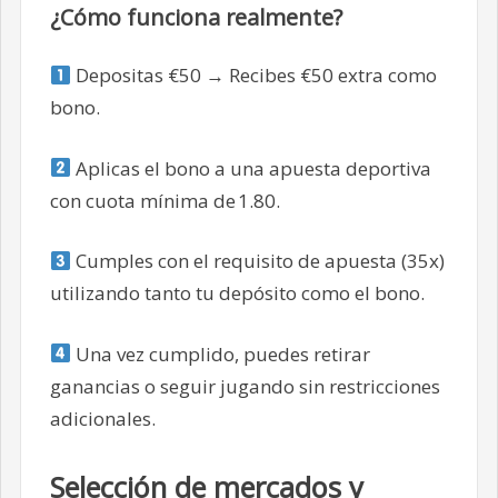
¿Cómo funciona realmente?
Depositas €50 → Recibes €50 extra como
bono.
Aplicas el bono a una apuesta deportiva
con cuota mínima de 1.80.
Cumples con el requisito de apuesta (35x)
utilizando tanto tu depósito como el bono.
Una vez cumplido, puedes retirar
ganancias o seguir jugando sin restricciones
adicionales.
Selección de mercados y