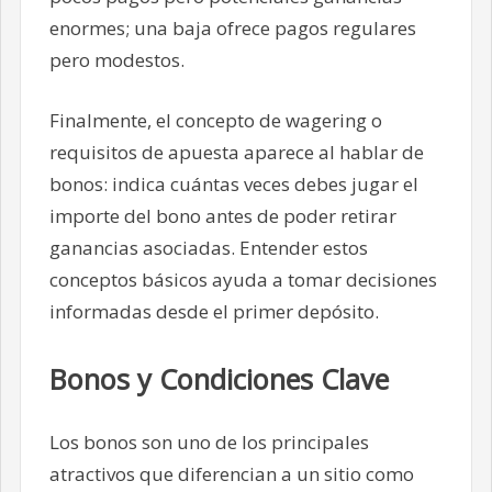
enormes; una baja ofrece pagos regulares
pero modestos.
Finalmente, el concepto de wagering o
requisitos de apuesta aparece al hablar de
bonos: indica cuántas veces debes jugar el
importe del bono antes de poder retirar
ganancias asociadas. Entender estos
conceptos básicos ayuda a tomar decisiones
informadas desde el primer depósito.
Bonos y Condiciones Clave
Los bonos son uno de los principales
atractivos que diferencian a un sitio como