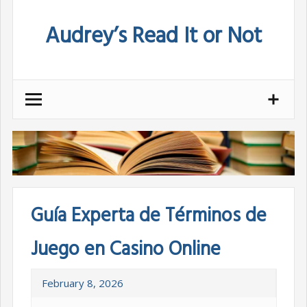
Skip
Audrey’s Read It or Not
to
content
Guía Experta de Términos de
Juego en Casino Online
February 8, 2026