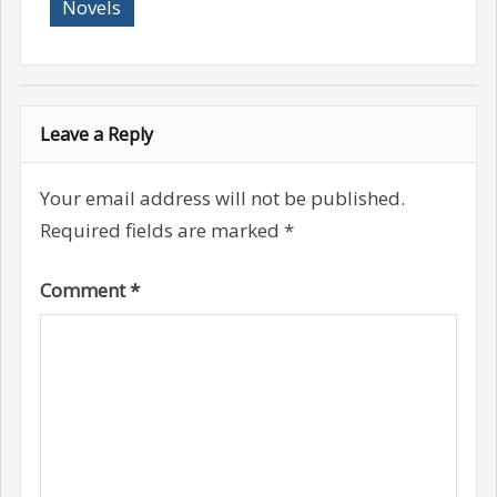
Novels
Leave a Reply
Your email address will not be published.
Required fields are marked
*
Comment
*