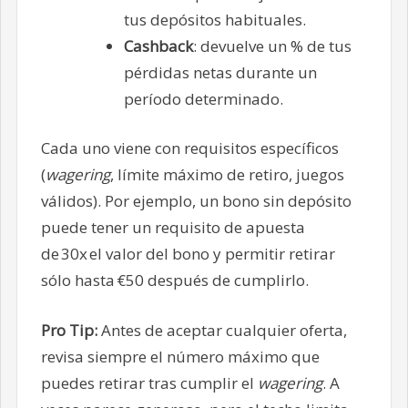
tus depósitos habituales.
Cashback
: devuelve un % de tus
pérdidas netas durante un
período determinado.
Cada uno viene con requisitos específicos
(
wagering
, límite máximo de retiro, juegos
válidos). Por ejemplo, un bono sin depósito
puede tener un requisito de apuesta
de 30x el valor del bono y permitir retirar
sólo hasta €50​ después de cumplirlo.
Pro Tip:
Antes de aceptar cualquier oferta,
revisa siempre el número máximo que
puedes retirar tras cumplir el
wagering
. A