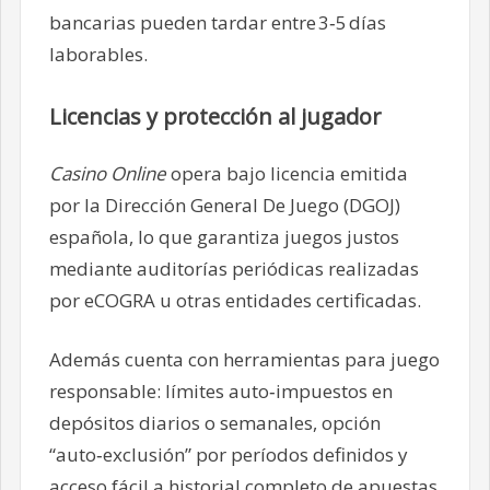
bancarias pueden tardar entre 3‑5 días
laborables.
Licencias y protección al jugador
Casino Online
opera bajo licencia emitida
por la Dirección General De Juego (DGOJ)
española, lo que garantiza juegos justos
mediante auditorías periódicas realizadas
por eCOGRA u otras entidades certificadas.
Además cuenta con herramientas para juego
responsable: límites auto‑impuestos en
depósitos diarios o semanales, opción
“auto‑exclusión” por períodos definidos y
acceso fácil a historial completo de apuestas.