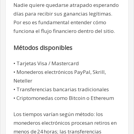
Nadie quiere quedarse atrapado esperando
días para recibir sus ganancias legítimas.
Por eso es fundamental entender cómo
funciona el flujo financiero dentro del sitio.
Métodos disponibles
• Tarjetas Visa / Mastercard
• Monederos electrónicos PayPal, Skrill,
Neteller
• Transferencias bancarias tradicionales
• Criptomonedas como Bitcoin o Ethereum
Los tiempos varían según método: los
monederos electrónicos procesan retiros en
menos de 24 horas; las transferencias