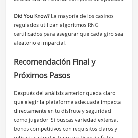
Did You Know?
La mayoría de los casinos
regulados utilizan algoritmos RNG
certificados para asegurar que cada giro sea
aleatorio e imparcial.
Recomendación Final y
Próximos Pasos
Después del análisis anterior queda claro
que elegir la plataforma adecuada impacta
directamente en tu disfrute y seguridad
como jugador.​ Si buscas variedad extensa,
bonos competitivos con requisitos claros y
retiradas rápidas bajo una licencia fiable,