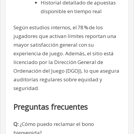
Historial detallado de apuestas
disponible en tiempo real
Según estudios internos, el 78 % de los
jugadores que activan límites reportan una
mayor satisfacción general con su
experiencia de juego. Además, el sitio está
licenciado por la Dirección General de
Ordenación del Juego (DGOJ), lo que asegura
auditorías regulares sobre equidad y
seguridad.
Preguntas frecuentes
Q:
¿Cómo puedo reclamar el bono
bienvenida?