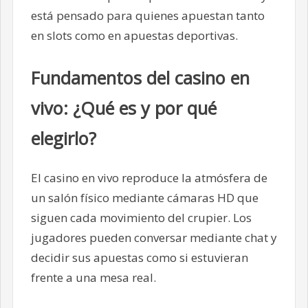
está pensado para quienes apuestan tanto
en slots como en apuestas deportivas.
Fundamentos del casino en
vivo: ¿Qué es y por qué
elegirlo?
El casino en vivo reproduce la atmósfera de
un salón físico mediante cámaras HD que
siguen cada movimiento del crupier. Los
jugadores pueden conversar mediante chat y
decidir sus apuestas como si estuvieran
frente a una mesa real.