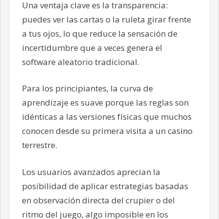
Una ventaja clave es la transparencia:
puedes ver las cartas o la ruleta girar frente
a tus ojos, lo que reduce la sensación de
incertidumbre que a veces genera el
software aleatorio tradicional.
Para los principiantes, la curva de
aprendizaje es suave porque las reglas son
idénticas a las versiones físicas que muchos
conocen desde su primera visita a un casino
terrestre.
Los usuarios avanzados aprecian la
posibilidad de aplicar estrategias basadas
en observación directa del crupier o del
ritmo del juego, algo imposible en los