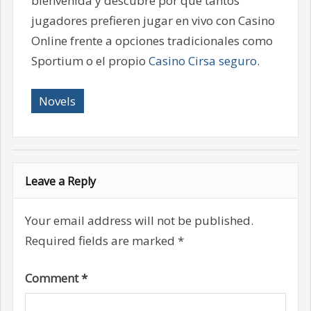
bienvenida y descubre por qué tantos
jugadores prefieren jugar en vivo con Casino
Online frente a opciones tradicionales como
Sportium o el propio
Casino Cirsa seguro
.​
Novels
Leave a Reply
Your email address will not be published.
Required fields are marked
*
Comment
*