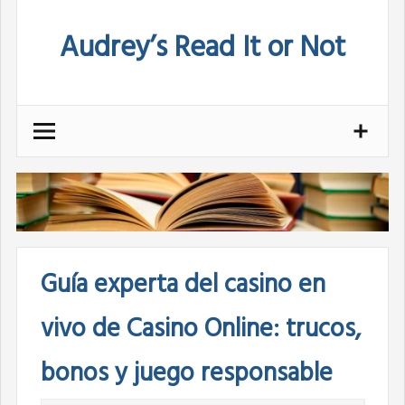
Skip
Audrey’s Read It or Not
to
content
Guía experta del casino en
vivo de Casino Online: trucos,
bonos y juego responsable