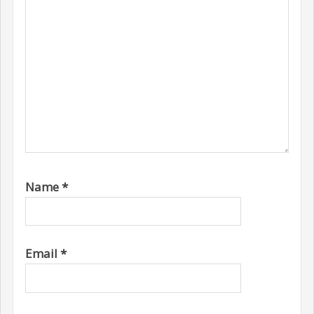
Name
*
Email
*