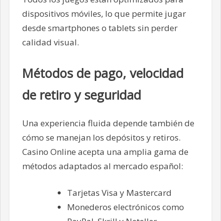
dispositivos móviles, lo que permite jugar
desde smartphones o tablets sin perder
calidad visual.
Métodos de pago, velocidad
de retiro y seguridad
Una experiencia fluida depende también de
cómo se manejan los depósitos y retiros.
Casino Online acepta una amplia gama de
métodos adaptados al mercado español:
Tarjetas Visa y Mastercard
Monederos electrónicos como