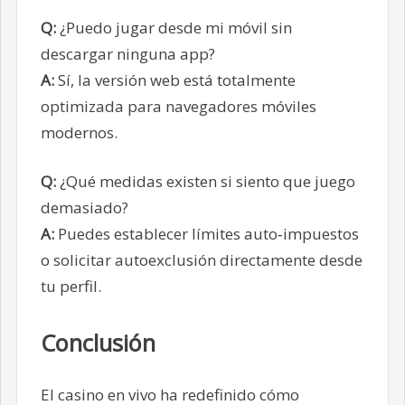
Q:
¿Puedo jugar desde mi móvil sin
descargar ninguna app?
A:
Sí, la versión web está totalmente
optimizada para navegadores móviles
modernos.
Q:
¿Qué medidas existen si siento que juego
demasiado?
A:
Puedes establecer límites auto‑impuestos
o solicitar autoexclusión directamente desde
tu perfil.
Conclusión
El casino en vivo ha redefinido cómo