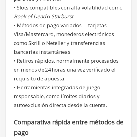
• Slots compatibles con alta volatilidad como
Book of Dead
o
Starburst
.
• Métodos de pago variados — tarjetas
Visa/Mastercard, monederos electrónicos
como Skrill o Neteller y transferencias
bancarias instantáneas.
• Retiros rápidos, normalmente procesados
en menos de 24 horas una vez verificado el
requisito de apuesta.
• Herramientas integradas de juego
responsable, como límites diarios y
autoexclusión directa desde la cuenta.
Comparativa rápida entre métodos de
pago