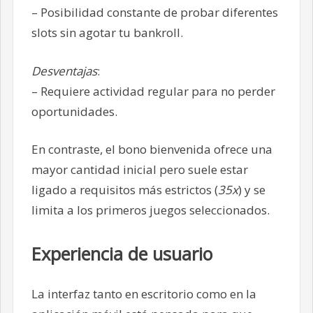
– Posibilidad constante de probar diferentes
slots sin agotar tu bankroll.
Desventajas
:
– Requiere actividad regular para no perder
oportunidades.
En contraste, el bono bienvenida ofrece una
mayor cantidad inicial pero suele estar
ligado a requisitos más estrictos (
35x
) y se
limita a los primeros juegos seleccionados.
Experiencia de usuario
La interfaz tanto en escritorio como en la