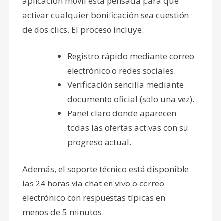
aplicación móvil está pensada para que
activar cualquier bonificación sea cuestión
de dos clics. El proceso incluye:
Registro rápido mediante correo
electrónico o redes sociales.
Verificación sencilla mediante
documento oficial (solo una vez).
Panel claro donde aparecen
todas las ofertas activas con su
progreso actual.
Además, el soporte técnico está disponible
las 24 horas vía chat en vivo o correo
electrónico con respuestas típicas en
menos de 5 minutos.