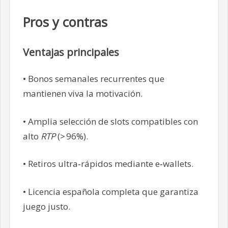
Pros y contras
Ventajas principales
• Bonos semanales recurrentes que
mantienen viva la motivación.
• Amplia selección de slots compatibles con
alto
RTP
(> 96%).
• Retiros ultra‑rápidos mediante e‑wallets.
• Licencia española completa que garantiza
juego justo.