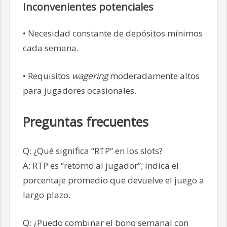
Inconvenientes potenciales
• Necesidad constante de depósitos mínimos
cada semana.
• Requisitos
wagering
moderadamente altos
para jugadores ocasionales.
Preguntas frecuentes
Q: ¿Qué significa “RTP” en los slots?
A: RTP es “retorno al jugador”; indica el
porcentaje promedio que devuelve el juego a
largo plazo.
Q: ¿Puedo combinar el bono semanal con