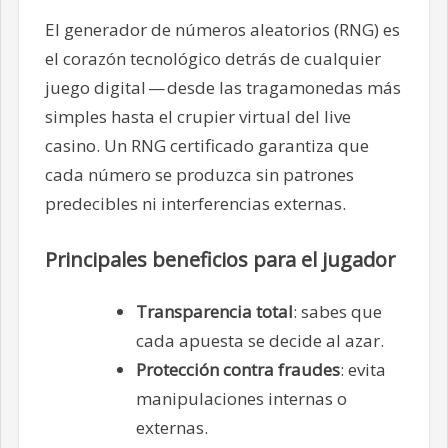
El generador de números aleatorios (RNG) es
el corazón tecnológico detrás de cualquier
juego digital — desde las tragamonedas más
simples hasta el crupier virtual del live
casino. Un RNG certificado garantiza que
cada número se produzca sin patrones
predecibles ni interferencias externas.
Principales beneficios para el jugador
Transparencia total
: sabes que
cada apuesta se decide al azar.
Protección contra fraudes
: evita
manipulaciones internas o
externas.