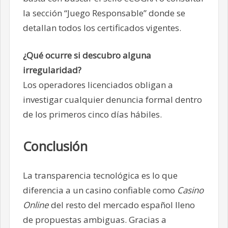
la sección “Juego Responsable” donde se
detallan todos los certificados vigentes.
¿Qué ocurre si descubro alguna
irregularidad?
Los operadores licenciados obligan a
investigar cualquier denuncia formal dentro
de los primeros cinco días hábiles.
Conclusión
La transparencia tecnológica es lo que
diferencia a un casino confiable como
Casino
Online
del resto del mercado español lleno
de propuestas ambiguas. Gracias a