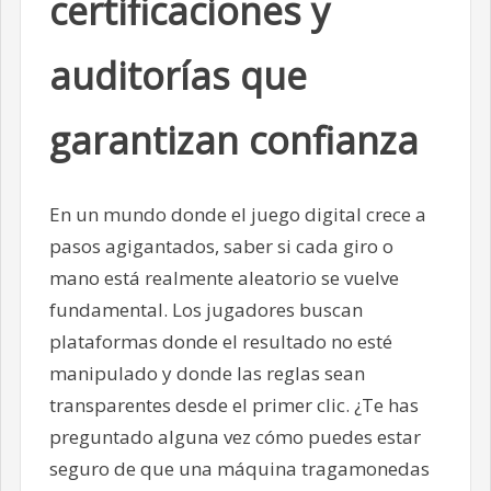
certificaciones y
auditorías que
garantizan confianza
En un mundo donde el juego digital crece a
pasos agigantados, saber si cada giro o
mano está realmente aleatorio se vuelve
fundamental. Los jugadores buscan
plataformas donde el resultado no esté
manipulado y donde las reglas sean
transparentes desde el primer clic. ¿Te has
preguntado alguna vez cómo puedes estar
seguro de que una máquina tragamonedas