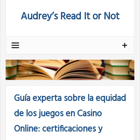
Skip
Audrey’s Read It or Not
to
content
Guía experta sobre la equidad
de los juegos en Casino
Online: certificaciones y