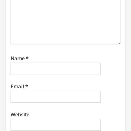
Name
*
Email
*
Website