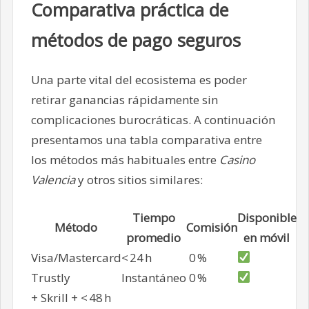
Comparativa práctica de
métodos de pago seguros
Una parte vital del ecosistema es poder
retirar ganancias rápidamente sin
complicaciones burocráticas. A continuación
presentamos una tabla comparativa entre
los métodos más habituales entre
Casino
Valencia
y otros sitios similares:
Tiempo
Disponible
Método
Comisión
promedio
en móvil
Visa/Mastercard
< 24 h
0 %
Trustly
Instantáneo
0 %
+ Skrill + < 48 h