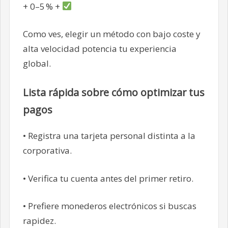
+ 0–5 % +
Como ves, elegir un método con bajo coste y
alta velocidad potencia tu experiencia
global.
Lista rápida sobre cómo optimizar tus
pagos
• Registra una tarjeta personal distinta a la
corporativa.
• Verifica tu cuenta antes del primer retiro.
• Prefiere monederos electrónicos si buscas
rapidez.