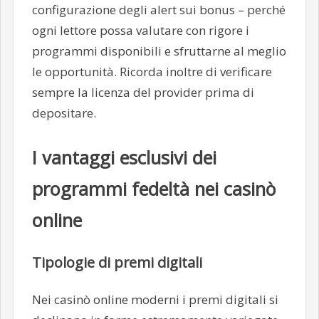
configurazione degli alert sui bonus – perché
ogni lettore possa valutare con rigore i
programmi disponibili e sfruttarne al meglio
le opportunità. Ricorda inoltre di verificare
sempre la licenza del provider prima di
depositare.
I vantaggi esclusivi dei
programmi fedeltà nei casinò
online
Tipologie di premi digitali
Nei casinò online moderni i premi digitali si