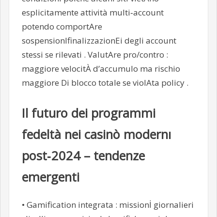
esplicitamente attività multi‑account
potendo comportAre
sospensionIfinalizzazionEi degli account
stessi se rilevati . ValutAre pro/contro :
maggiore velocitÀ d’accumulo ma rischio
maggiore Di blocco totale se violAta policy .
Il futuro dei programmi
fedeltà nei casinò modern­​ı
post‑2024 – tendenze
emergenti
• Gamification integrata : missionİ giornalieri