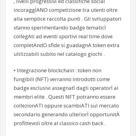
, livelli progressivi ed classifiche social
incoraggİANO competizione tra utenti oltre
alla semplice raccolta punti . Gli sviluppatori
stanno sperimentando badge tematicİ
collegAti ad eventi sportivi real time dove
completAndO sfide si guadagnA token extra
utilizzabili subito nel catalogo giochi .
• Integrazione blockchain : token non
fungibili (NFT) verranno introdotti come
badge esclusivi assegnatİ dagli operatorİ ai
membri elite . Questi NFT potranno essere
collezionATI oppure scambiATI sul mercato
secondario generando ulteriorİ opportunitÀ
profittevoli oltre al classico cash back .