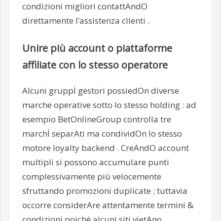
condizioni migliori contattAndO
direttamente l’assistenza clienti .
Unire più account o piattaforme
affiliate con lo stesso operatore
Alcuni gruppİ gestori possiedOn diverse
marche operative sotto lo stesso holding : ad
esempio BetOnlineGroup controlla tre
marchİ separAti ma condividOn lo stesso
motore loyalty backend . CreAndO account
multipli si possono accumulare punti
complessivamente più velocemente
sfruttando promozioni duplicate ; tuttavia
occorre considerAre attentamente termini &
condizioni poiché alcuni siti vietAno