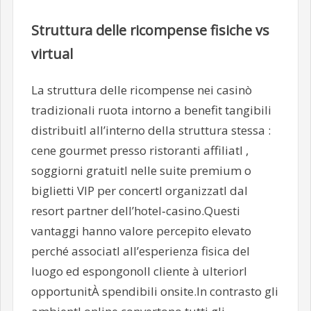
Struttura delle ricompense fisiche vs
virtual­​​​​​​​​​​​​​​​​​‌​​‌​​‌​​‌​​‌​​‌​​‌​​​
La struttura delle ricompense nei casinò
tradizionali ruota intorno a benefit tangibili
distribuitI all’interno della struttura stessa :
cene gourmet presso ristoranti affiliatI ,
soggiorni gratuitI nelle suite premium o
biglietti VIP per concertI organizzatI dal
resort partner dell’hotel‑casino.Questi
vantaggi hanno valore percepito elevato
perché associatI all’esperienza fisica del
luogo ed espongonoIl cliente à ulteriorI
opportunitÀ spendibili onsite.In contrasto gli