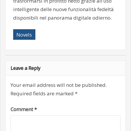
trasformarsi in profitto netto grazie all’uso
intelligente delle nuove funzionalità fedeltà
disponibili nel panorama digitale odierno.
Novels
Leave a Reply
Your email address will not be published.
Required fields are marked
*
Comment
*