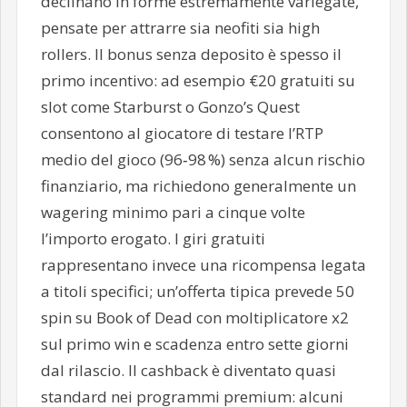
declinano in forme estremamente variegate,
pensate per attrarre sia neofiti sia high
rollers. Il bonus senza deposito è spesso il
primo incentivo: ad esempio €20 gratuiti su
slot come Starburst o Gonzo’s Quest
consentono al giocatore di testare l’RTP
medio del gioco (96‑98 %) senza alcun rischio
finanziario, ma richiedono generalmente un
wagering minimo pari a cinque volte
l’importo erogato. I giri gratuiti
rappresentano invece una ricompensa legata
a titoli specifici; un’offerta tipica prevede 50
spin su Book of Dead con moltiplicatore x2
sul primo win e scadenza entro sette giorni
dal rilascio. Il cashback è diventato quasi
standard nei programmi premium: alcuni