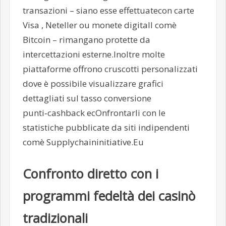
transazioni – siano esse effettuatecon carte
Visa , Neteller ou monete digitalI comè
Bitcoin – rimangano protette da
intercettazioni esterne.Inoltre molte
piattaforme offrono cruscotti personalizzati
dove è possibile visualizzare grafici
dettagliati sul tasso conversione
punti‑cashback ecOnfrontarli con le
statistiche pubblicate da siti indipendenti
comè Supplychaininiti​ative.Eu
Confronto diretto con i
programmi fedeltà dei casinò
tradizionali