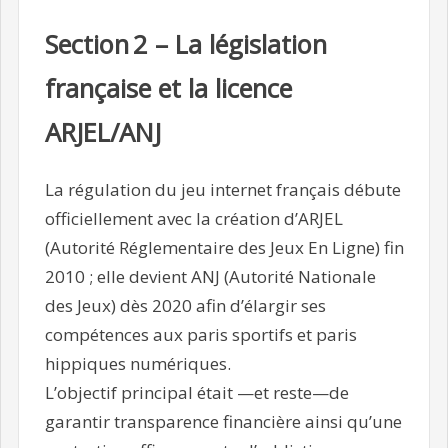
Section 2 – La législation
française et la licence
ARJEL/ANJ
La régulation du jeu internet français débute
officiellement avec la création d’ARJEL
(Autorité Réglementaire des Jeux En Ligne) fin
2010 ; elle devient ANJ (Autorité Nationale
des Jeux) dès 2020 afin d’élargir ses
compétences aux paris sportifs et paris
hippiques numériques.
L’objectif principal était —et reste—de
garantir transparence financière ainsi qu’une