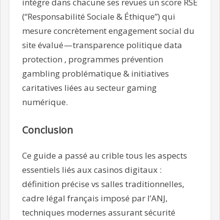
intègre dans chacune ses revues un score RSE
(“Responsabilité Sociale & Éthique”) qui
mesure concrètement engagement social du
site évalué — transparence politique data
protection , programmes prévention
gambling problématique & initiatives
caritatives liées au secteur gaming
numérique.
Conclusion
Ce guide a passé au crible tous les aspects
essentiels liés aux casinos digitaux :
définition précise vs salles traditionnelles,
cadre légal français imposé par l’ANJ,
techniques modernes assurant sécurité