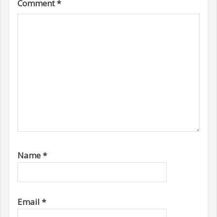
Comment
*
Name
*
Email
*