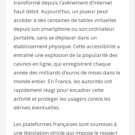
transformé depuis l’avènement d’Internet
haut débit. Aujourd’hui, un joueur peut
accéder à des centaines de tables virtuelles
depuis son smartphone ou son ordinateur
portable, sans se déplacer dans un
établissement physique. Cette accessibilité a
entraîné une explosion de la popularité des
casinos en ligne, qui enregistrent chaque
année des milliards d’euros de mises dans le
monde entier. En France, les autorités ont
rapidement réagi pour encadrer cette
activité et protéger les usagers contre les
dérives éventuelles.
Les plateformes françaises sont soumises à
une législation stricte qui impose le respect