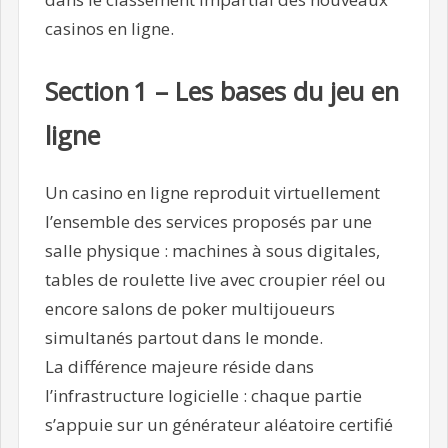
casinos en ligne.
Section 1 – Les bases du jeu en
ligne
Un casino en ligne reproduit virtuellement
l’ensemble des services proposés par une
salle physique : machines à sous digitales,
tables de roulette live avec croupier réel ou
encore salons de poker multijoueurs
simultanés partout dans le monde.
La différence majeure réside dans
l’infrastructure logicielle : chaque partie
s’appuie sur un générateur aléatoire certifié