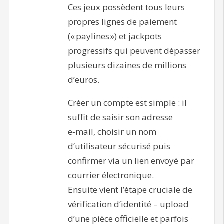
Ces jeux possèdent tous leurs
propres lignes de paiement
(« paylines ») et jackpots
progressifs qui peuvent dépasser
plusieurs dizaines de millions
d’euros.
Créer un compte est simple : il
suffit de saisir son adresse
e‑mail, choisir un nom
d’utilisateur sécurisé puis
confirmer via un lien envoyé par
courrier électronique.
Ensuite vient l’étape cruciale de
vérification d’identité – upload
d’une pièce officielle et parfois