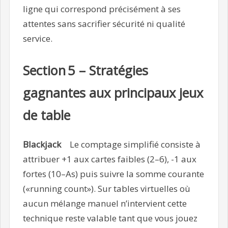
ligne qui correspond précisément à ses
attentes sans sacrifier sécurité ni qualité
service.
Section 5 – Stratégies
gagnantes aux principaux jeux
de table
Blackjack
Le comptage simplifié consiste à
attribuer +1 aux cartes faibles (2–6), -1 aux
fortes (10–As) puis suivre la somme courante
(«​running count​»). Sur tables virtuelles où
aucun mélange manuel n’intervient cette
technique reste valable tant que vous jouez