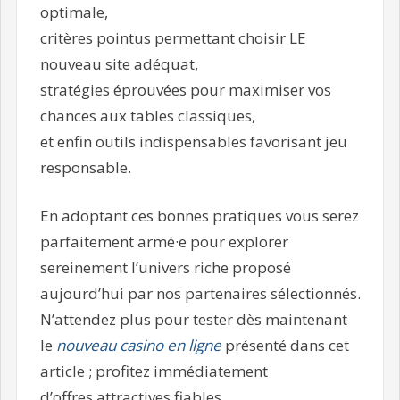
optimale,
critères pointus permettant choisir LE
nouveau site adéquat,
stratégies éprouvées pour maximiser vos
chances aux tables classiques,
et enfin outils indispensables favorisant jeu
responsable.​
En adoptant ces bonnes pratiques vous serez
parfaitement armé·e pour explorer
sereinement l’univers riche proposé
aujourd’hui par nos partenaires sélectionnés.
N’attendez plus pour tester dès maintenant
le
nouveau casino en ligne
présenté dans cet
article ; profitez immédiatement
d’offres attractives fiables,