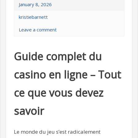
January 8, 2026
kristiebarnett
Leave a comment
Guide complet du
casino en ligne – Tout
ce que vous devez
savoir
Le monde du jeu s’est radicalement