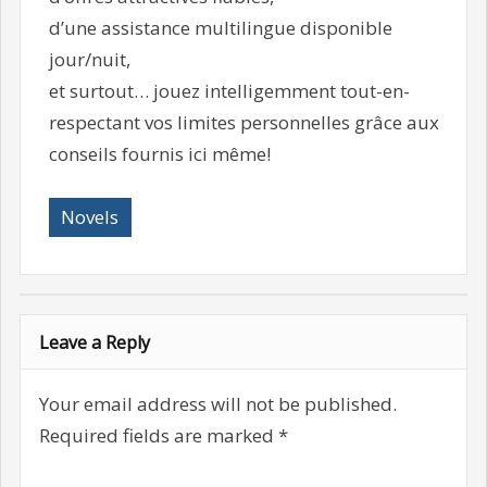
d’une assistance multilingue disponible
jour/nuit,
et surtout… jouez intelligemment tout-en-
respectant vos limites personnelles grâce aux
conseils fournis ici même!
Novels
Leave a Reply
Your email address will not be published.
Required fields are marked
*