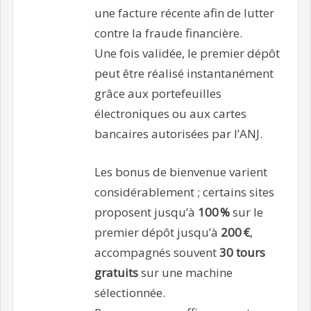
une facture récente afin de lutter
contre la fraude financière.
Une fois validée, le premier dépôt
peut être réalisé instantanément
grâce aux portefeuilles
électroniques ou aux cartes
bancaires autorisées par l’ANJ.
Les bonus de bienvenue varient
considérablement ; certains sites
proposent jusqu’à
100 %
sur le
premier dépôt jusqu’à
200 €
,
accompagnés souvent
30 tours
gratuits
sur une machine
sélectionnée.