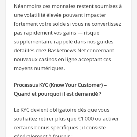
Néanmoins ces monnaies restent soumises à
une volatilité élevée pouvant impacter
fortement votre solde si vous ne convertissez
pas rapidement vos gains — risque
supplémentaire rappelé dans nos guides
détaillés chez Basketnews.Net concernant
nouveaux casinos en ligne acceptant ces
moyens numériques.
Processus KYC (Know Your Customer) –
Quand et pourquoi il est demandé ?
Le KYC devient obligatoire dès que vous
souhaitez retirer plus que €1 000 ou activer
certains bonus spécifiques ; il consiste
généralement à fournir :