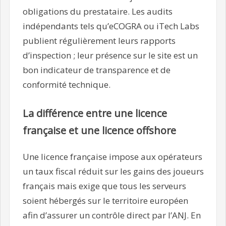
obligations du prestataire. Les audits
indépendants tels qu’eCOGRA ou iTech Labs
publient régulièrement leurs rapports
d’inspection ; leur présence sur le site est un
bon indicateur de transparence et de
conformité technique.
La différence entre une licence
française et une licence offshore
Une licence française impose aux opérateurs
un taux fiscal réduit sur les gains des joueurs
français mais exige que tous les serveurs
soient hébergés sur le territoire européen
afin d’assurer un contrôle direct par l’ANJ. En