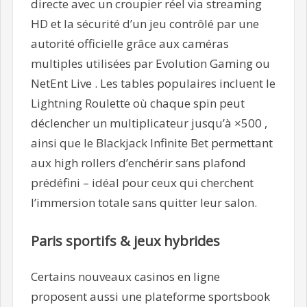
directe avec un croupier réel via streaming
HD et la sécurité d’un jeu contrôlé par une
autorité officielle grâce aux caméras
multiples utilisées par Evolution Gaming ou
NetEnt Live . Les tables populaires incluent le
Lightning Roulette où chaque spin peut
déclencher un multiplicateur jusqu’à ×500 ,
ainsi que le Blackjack Infinite Bet permettant
aux high rollers d’enchérir sans plafond
prédéfini – idéal pour ceux qui cherchent
l’immersion totale sans quitter leur salon.
Paris sportifs & jeux hybrides
Certains nouveaux casinos en ligne
proposent aussi une plateforme sportsbook