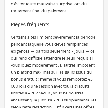
d’éviter toute mauvaise surprise lors du
traitement final du paiement .
Pièges fréquents
Certains sites limitent sévèrement la période
pendant laquelle vous devez remplir ces
exigences — parfois seulement 7 jours — ce
qui rend difficile atteindre le seuil requis si
vous jouez modérément . D’autres imposent
un plafond maximal sur les gains issus du
bonus gratuit : même si vous remportez €5
000 lors d’une session avec tours gratuits
limités à €20 chacun , vous ne pourrez
encaisser que jusqu’à €200 supplémentaires
selon cette restriction . Enfin certaines offres