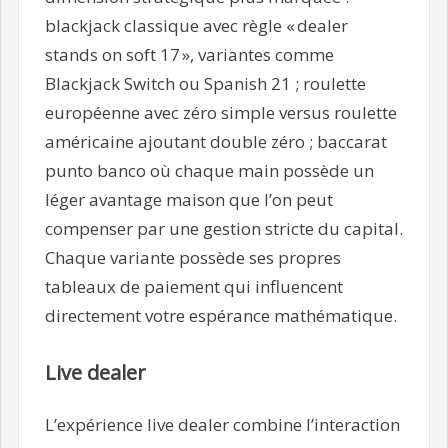
blackjack classique avec règle « dealer
stands on soft 17 », variantes comme
Blackjack Switch ou Spanish 21 ; roulette
européenne avec zéro simple versus roulette
américaine ajoutant double zéro ; baccarat
punto banco où chaque main possède un
léger avantage maison que l’on peut
compenser par une gestion stricte du capital.
Chaque variante possède ses propres
tableaux de paiement qui influencent
directement votre espérance mathématique.​
Live dealer
L’expérience live dealer combine l’interaction