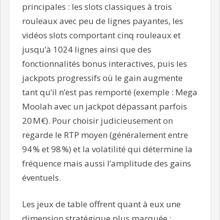
principales : les slots classiques à trois
rouleaux avec peu de lignes payantes, les
vidéos slots comportant cinq rouleaux et
jusqu’à 1024 lignes ainsi que des
fonctionnalités bonus interactives, puis les
jackpots progressifs où le gain augmente
tant qu’il n’est pas remporté (exemple : Mega
Moolah avec un jackpot dépassant parfois
20 M€). Pour choisir judicieusement on
regarde le RTP moyen (généralement entre
94 % et 98 %) et la volatilité qui détermine la
fréquence mais aussi l’amplitude des gains
éventuels.
Les jeux de table offrent quant à eux une
dimension stratégique plus marquée :