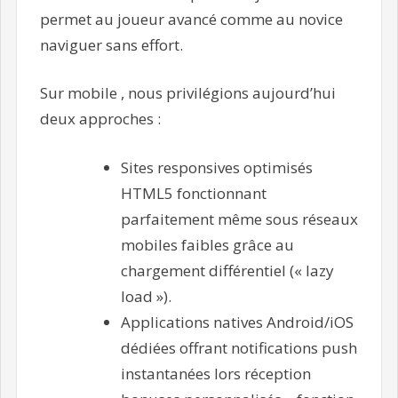
permet au joueur avancé comme au novice
naviguer sans effort.
Sur mobile , nous privilégions aujourd’hui
deux approches :
Sites responsives optimisés
HTML5 fonctionnant
parfaitement même sous réseaux
mobiles faibles grâce au
chargement différentiel (« lazy
load »).
Applications natives Android/iOS
dédiées offrant notifications push
instantanées lors réception