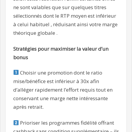
ne sont valables que sur quelques titres
sélectionnés dont le RTP moyen est inférieur
à celui habituel , réduisant ainsi votre marge
théorique globale .
Stratégies pour maximiser la valeur d’un
bonus
Choisir une promotion dont le ratio
mise/bénéfice est inférieur à 30x afin
d’alléger rapidement l’effort requis tout en
conservant une marge nette intéressante
après retrait.
Prioriser les programmes fidélité offrant
cashback sans condition supplémentaire – ils