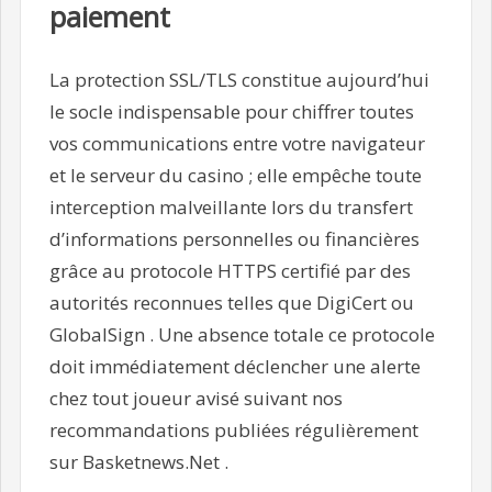
paiement
La protection SSL/TLS constitue aujourd’hui
le socle indispensable pour chiffrer toutes
vos communications entre votre navigateur
et le serveur du casino ; elle empêche toute
interception malveillante lors du transfert
d’informations personnelles ou financières
grâce au protocole HTTPS certifié par des
autorités reconnues telles que DigiCert ou
GlobalSign . Une absence totale ce protocole
doit immédiatement déclencher une alerte
chez tout joueur avisé suivant nos
recommandations publiées régulièrement
sur Basketnews.Net .