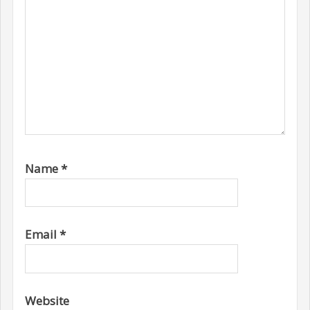
Name
*
Email
*
Website