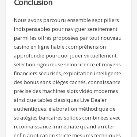
Conclusion
Nous avons parcouru ensemble sept piliers
indispensables pour naviguer sereinement
parmi les offres proposées par tout nouveau
casino en ligne fiable : compréhension
approfondie pourquoi jouer virtuellement,
sélection rigoureuse selon licence et moyens
financiers sécurisés, exploitation intelligente
des bonus sans pièges cachés, connaissance
précise des machines slots vidéo modernes
ainsi que tables classiques Live Dealer
authentiques; élaboration méthodique de
stratégies bancaires solides combinées avec
reconnaissance immédiate quand arrêter;
enfin application stricte mesures techniques