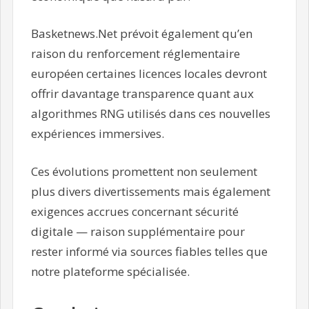
Basketnews.Net prévoit également qu’en
raison du renforcement réglementaire
européen certaines licences locales devront
offrir davantage transparence quant aux
algorithmes RNG utilisés dans ces nouvelles
expériences immersives.
Ces évolutions promettent non seulement
plus divers divertissements mais également
exigences accrues concernant sécurité
digitale — raison supplémentaire pour
rester informé via sources fiables telles que
notre plateforme spécialisée.