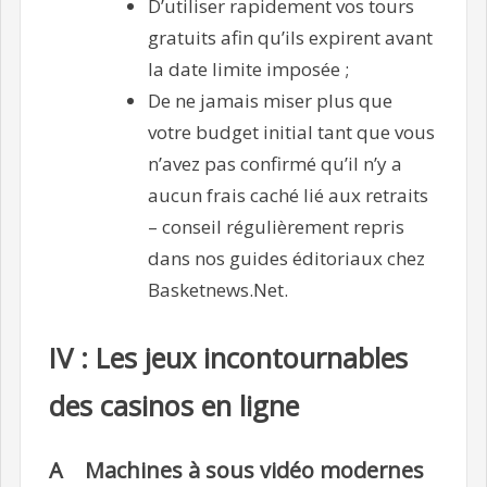
D’utiliser rapidement vos tours
gratuits afin qu’ils expirent avant
la date limite imposée ;
De ne jamais miser plus que
votre budget initial tant que vous
n’avez pas confirmé qu’il n’y a
aucun frais caché lié aux retraits
– conseil régulièrement repris
dans nos guides éditoriaux chez
Basketnews.Net.
IV : Les jeux incontournables
des casinos en ligne
A Machines à sous vidéo modernes