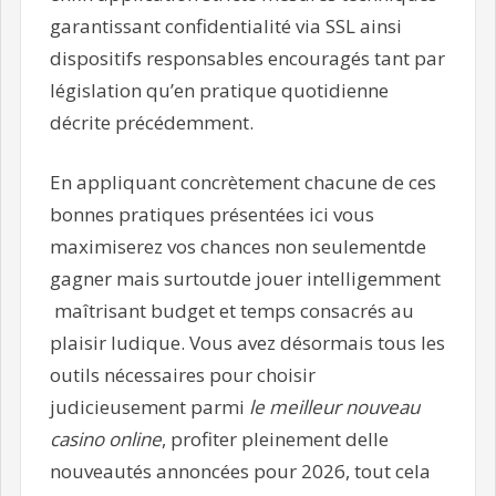
garantissant confidentialité via SSL ainsi
dispositifs responsables encouragés tant par
législation qu’en pratique quotidienne
décrite précédemment.
En appliquant concrètement chacune de ces
bonnes pratiques présentées ici vous
maximiserez vos chances non seulementde
gagner mais surtoutde jouer intelligemment
­ maîtrisant budget et temps consacrés au
plaisir ludique.​ Vous avez désormais tous les
outils nécessaires pour choisir
judicieusement parmi
le meilleur nouveau
casino online
, profiter pleinement delle
nouveautés annoncées pour 2026, tout cela