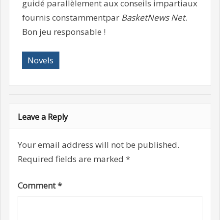
guidé parallèlement aux conseils impartiaux
fournis constammentpar
BasketNews Net
.
Bon jeu responsable !
Novels
Leave a Reply
Your email address will not be published.
Required fields are marked
*
Comment
*