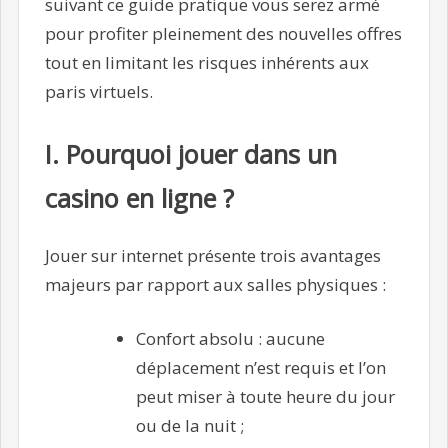
suivant ce guide pratique vous serez armé
pour profiter pleinement des nouvelles offres
tout en limitant les risques inhérents aux
paris virtuels.
I. Pourquoi jouer dans un
casino en ligne ?
Jouer sur internet présente trois avantages
majeurs par rapport aux salles physiques :
Confort absolu : aucune
déplacement n’est requis et l’on
peut miser à toute heure du jour
ou de la nuit ;