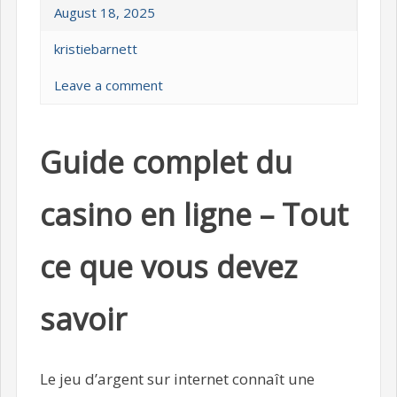
August 18, 2025
kristiebarnett
Leave a comment
Guide complet du
casino en ligne – Tout
ce que vous devez
savoir
Le jeu d’argent sur internet connaît une