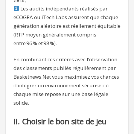
Les audits indépendants réalisés par
eCOGRA ou iTech Labs assurent que chaque
génération aléatoire est réellement équitable
(RTP moyen généralement compris
entre 96 % et 98 %).
En combinant ces critères avec l’observation
des classements publiés régulièrement par
Basketnews.Net vous maximisez vos chances
d’intégrer un environnement sécurisé où
chaque mise repose sur une base légale
solide.
II. Choisir le bon site de jeu