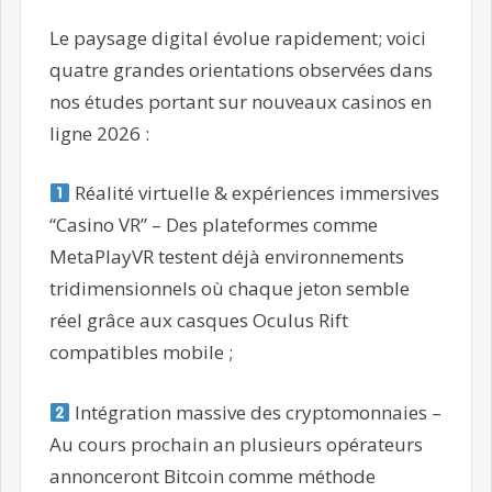
Le paysage digital évolue rapidement; voici
quatre grandes orientations observées dans
nos études portant sur nouveaux casinos en
ligne 2026 :
Réalité virtuelle & expériences immersives
“Casino VR” – Des plateformes comme
MetaPlayVR testent déjà environnements
tridimensionnels où chaque jeton semble
réel grâce aux casques Oculus Rift
compatibles mobile ;
Intégration massive des cryptomonnaies –
Au cours prochain an plusieurs opérateurs
annonceront Bitcoin comme méthode