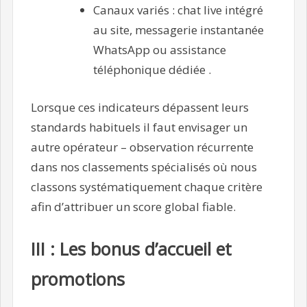
Canaux variés : chat live intégré
au site, messagerie instantanée
WhatsApp ou assistance
téléphonique dédiée .
Lorsque ces indicateurs dépassent leurs
standards habituels il faut envisager un
autre opérateur – observation récurrente
dans nos classements spécialisés où nous
classons systématiquement chaque critère
afin d’attribuer un score global fiable.
III : Les bonus d’accueil et
promotions