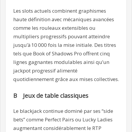
Les slots actuels combinent graphismes
haute définition avec mécaniques avancées
comme les rouleaux extensibles ou
multipliers progressifs pouvant atteindre
jusqu’à 10 000 fois la mise initiale. Des titres
tels que Book of Shadows Pro offrent cinq
lignes gagnantes modulables ainsi qu’un
jackpot progressif alimenté
quotidiennement grâce aux mises collectives.
B Jeux de table classiques
Le blackjack continue dominé par ses “side
bets” comme Perfect Pairs ou Lucky Ladies
augmentant considérablement le RTP