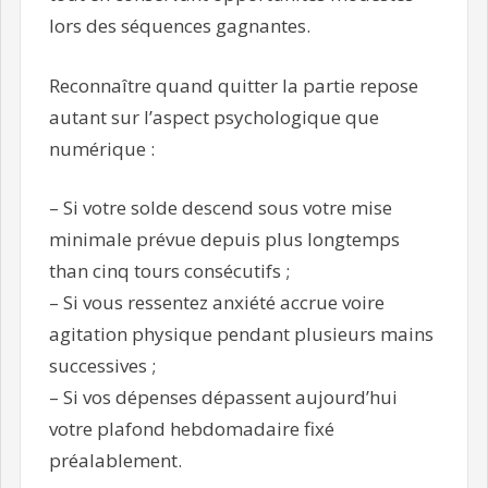
lors des séquences gagnantes.
Reconnaître quand quitter la partie repose
autant sur l’aspect psychologique que
numérique :
– Si votre solde descend sous votre mise
minimale prévue depuis plus longtemps
than cinq tours consécutifs ;
– Si vous ressentez anxiété accrue voire
agitation physique pendant plusieurs mains
successives ;
– Si vos dépenses dépassent aujourd’hui
votre plafond hebdomadaire fixé
préalablement.