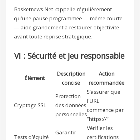
Basketnews.Net rappelle régulièrement
qu’une pause programmée — même courte
— aide grandement à restaurer objectivité
avant toute reprise stratégique.
VI : Sécurité et jeu responsable
Description
Action
Élément
concise
recommandée
S’assurer que
Protection
l’URL
Cryptage SSL
des données
commence par
personnelles
“https://”
Vérifier les
Garantir
Tests d’équité
certifications