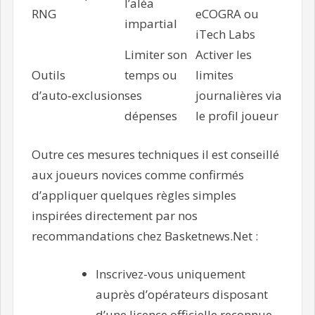
l’aléa
RNG
eCOGRA ou
impartial
iTech Labs
Limiter son
Activer les
Outils
temps ou
limites
d’auto‑exclusion
ses
journalières via
dépenses
le profil joueur
Outre ces mesures techniques il est conseillé
aux joueurs novices comme confirmés
d’appliquer quelques règles simples
inspirées directement par nos
recommandations chez Basketnews.Net :
Inscrivez-vous uniquement
auprès d’opérateurs disposant
d’une licence officielle reconnue