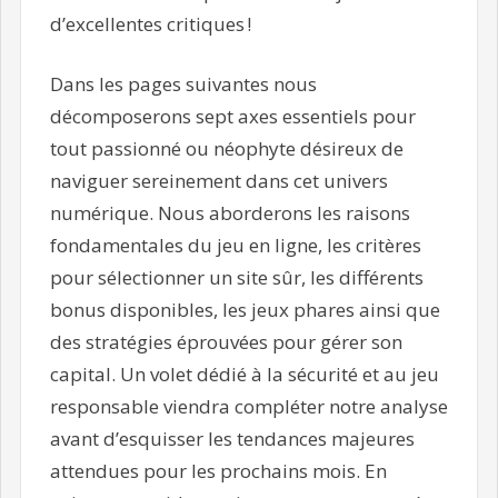
d’excellentes critiques !
Dans les pages suivantes nous
décomposerons sept axes essentiels pour
tout passionné ou néophyte désireux de
naviguer sereinement dans cet univers
numérique. Nous aborderons les raisons
fondamentales du jeu en ligne, les critères
pour sélectionner un site sûr, les différents
bonus disponibles, les jeux phares ainsi que
des stratégies éprouvées pour gérer son
capital. Un volet dédié à la sécurité et au jeu
responsable viendra compléter notre analyse
avant d’esquisser les tendances majeures
attendues pour les prochains mois. En