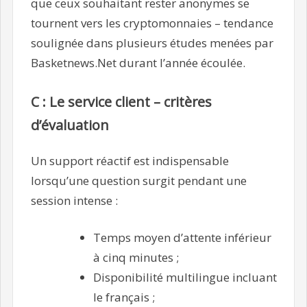
que ceux souhaitant rester anonymes se
tournent vers les cryptomonnaies – tendance
soulignée dans plusieurs études menées par
Basketnews.Net durant l’année écoulée.
C : Le service client – critères
d’évaluation
Un support réactif est indispensable
lorsqu’une question surgit pendant une
session intense :
Temps moyen d’attente inférieur
à cinq minutes ;
Disponibilité multilingue incluant
le français ;