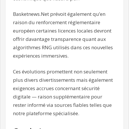
Basketnews.Net prévoit également qu’en
raison du renforcement réglementaire
européen certaines licences locales devront
offrir davantage transparence quant aux
algorithmes RNG utilisés dans ces nouvelles
expériences immersives.
Ces évolutions promettent non seulement
plus divers divertissements mais également
exigences accrues concernant sécurité
digitale — raison supplémentaire pour
rester informé via sources fiables telles que
notre plateforme spécialisée.