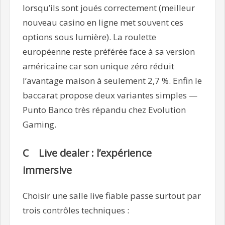
lorsqu’ils sont joués correctement (meilleur
nouveau casino en ligne met souvent ces
options sous lumière). La roulette
européenne reste préférée face à sa version
américaine car son unique zéro réduit
l’avantage maison à seulement 2,7 %. Enfin le
baccarat propose deux variantes simples —
Punto Banco très répandu chez Evolution
Gaming.
C Live dealer : l’expérience
immersive
Choisir une salle live fiable passe surtout par
trois contrôles techniques :