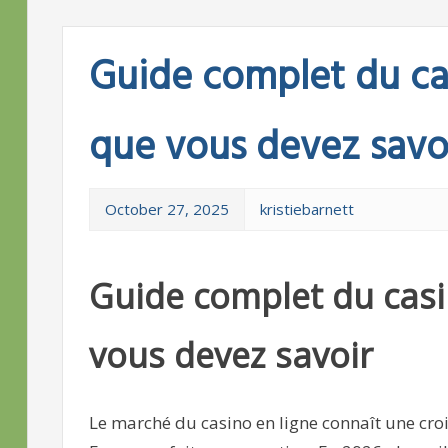
Guide complet du cas
que vous devez savo
October 27, 2025
kristiebarnett
Guide complet du casin
vous devez savoir
Le marché du casino en ligne connaît une croi