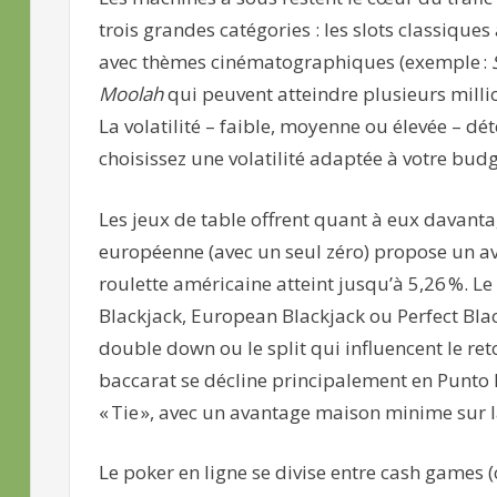
trois grandes catégories : les slots classiques
avec thèmes cinématographiques (exemple :
Moolah
qui peuvent atteindre plusieurs mill
La volatilité – faible, moyenne ou élevée – dé
choisissez une volatilité adaptée à votre budg
Les jeux de table offrent quant à eux davantag
européenne (avec un seul zéro) propose un av
roulette américaine atteint jusqu’à 5,26 %. Le
Blackjack, European Blackjack ou Perfect Blac
double down ou le split qui influencent le re
baccarat se décline principalement en Punto B
« Tie », avec un avantage maison minime sur l
Le poker en ligne se divise entre cash games 