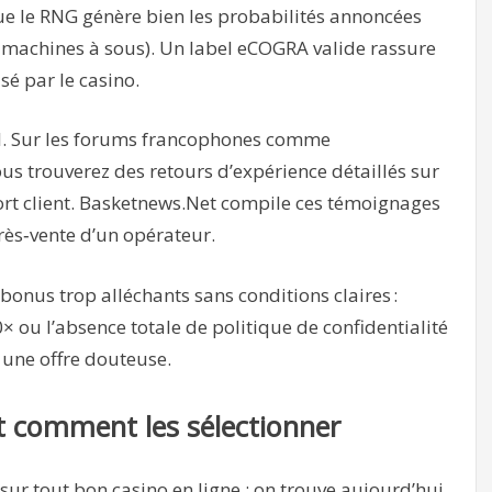
que le RNG génère bien les probabilités annoncées
machines à sous). Un label eCOGRA valide rassure
sé par le casino.
ial. Sur les forums francophones comme
s trouverez des retours d’expérience détaillés sur
port client. Basketnews.Net compile ces témoignages
rès‑vente d’un opérateur.
 bonus trop alléchants sans conditions claires :
 ou l’absence totale de politique de confidentialité
 une offre douteuse.
et comment les sélectionner
sur tout bon casino en ligne ; on trouve aujourd’hui