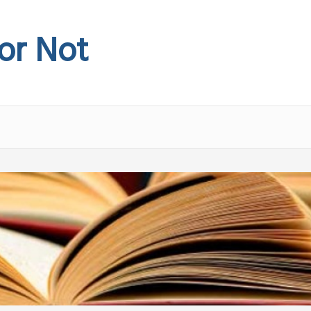
 or Not