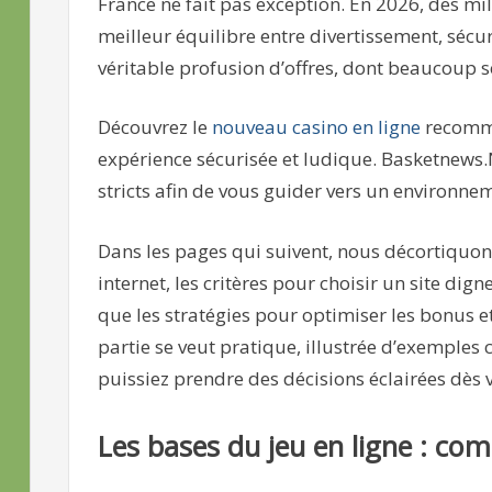
France ne fait pas exception. En 2026, des mi
meilleur équilibre entre divertissement, sécur
véritable profusion d’offres, dont beaucoup so
Découvrez le
nouveau casino en ligne
recomma
expérience sécurisée et ludique. Basketnews.
stricts afin de vous guider vers un environnem
Dans les pages qui suivent, nous décortiqu
internet, les critères pour choisir un site dign
que les stratégies pour optimiser les bonus 
partie se veut pratique, illustrée d’exemples 
puissiez prendre des décisions éclairées dès 
Les bases du jeu en ligne : co