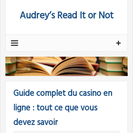
Skip
Audrey’s Read It or Not
to
content
Guide complet du casino en
ligne : tout ce que vous
devez savoir