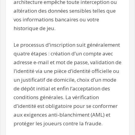
architecture empêche toute interception ou
altération des données sensibles telles que
vos informations bancaires ou votre
historique de jeu.
Le processus d’inscription suit généralement
quatre étapes : création d’un compte avec
adresse e‑mail et mot de passe, validation de
l’identité via une pièce d’identité officielle ou
un justificatif de domicile, choix d’un mode
de dépôt initial et enfin l’acceptation des
conditions générales. La vérification
d’identité est obligatoire pour se conformer
aux exigences anti‑blanchiment (AML) et
protéger les joueurs contre la fraude.