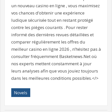
un nouveau casino en ligne , vous maximisez
vos chances d’obtenir une expérience
ludique sécurisée tout en restant protégé
contre les pièges courants . Pour rester
informé des dernières revues détaillées et
comparer régulièrement les offres du
meilleur casino en ligne 2026 , n’hésitez pas à
consulter fréquemment Basketnews.Net où
nos experts mettent constamment à jour
leurs analyses afin que vous jouiez toujours
dans les meilleures conditions possibles.</>
Novels