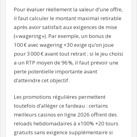
Pour évaluer réellement la valeur d’une offre,
il faut calculer le montant maximal retirable
après avoir satisfait aux exigences de mise
(« wagering »). Par exemple, un bonus de
100 € avec wagering ×30 exige qu’on joue
pour 3 000 € avant tout retrait ; si le jeu choisi
a un RTP moyen de 96 %, il faut prévoir une
perte potentielle importante avant
d’atteindre cet objectif.
Les promotions régulières permettent
toutefois d’alléger ce fardeau : certains
meilleurs casinos en ligne 2026 offrent des
reloads hebdomadaires à x100% +20 tours
gratuits sans exigence supplémentaire si