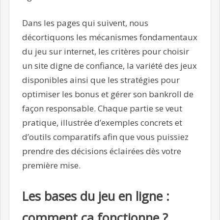
Dans les pages qui suivent, nous
décortiquons les mécanismes fondamentaux
du jeu sur internet, les critères pour choisir
un site digne de confiance, la variété des jeux
disponibles ainsi que les stratégies pour
optimiser les bonus et gérer son bankroll de
façon responsable. Chaque partie se veut
pratique, illustrée d’exemples concrets et
d’outils comparatifs afin que vous puissiez
prendre des décisions éclairées dès votre
première mise.
Les bases du jeu en ligne :
comment ça fonctionne ?