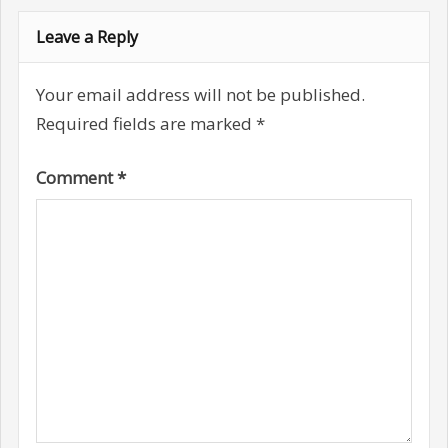
Leave a Reply
Your email address will not be published.
Required fields are marked
*
Comment
*