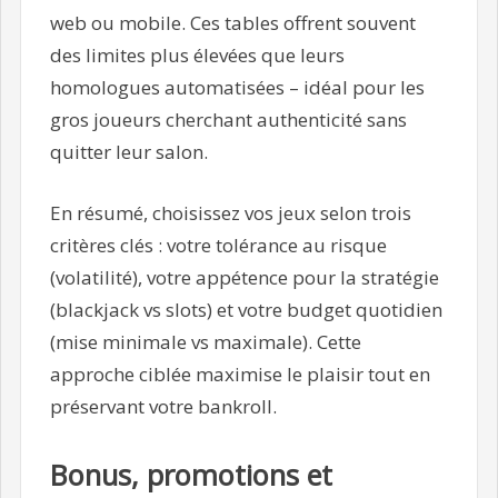
web ou mobile. Ces tables offrent souvent
des limites plus élevées que leurs
homologues automatisées – idéal pour les
gros joueurs cherchant authenticité sans
quitter leur salon.
En résumé, choisissez vos jeux selon trois
critères clés : votre tolérance au risque
(volatilité), votre appétence pour la stratégie
(blackjack vs slots) et votre budget quotidien
(mise minimale vs maximale). Cette
approche ciblée maximise le plaisir tout en
préservant votre bankroll.
Bonus, promotions et