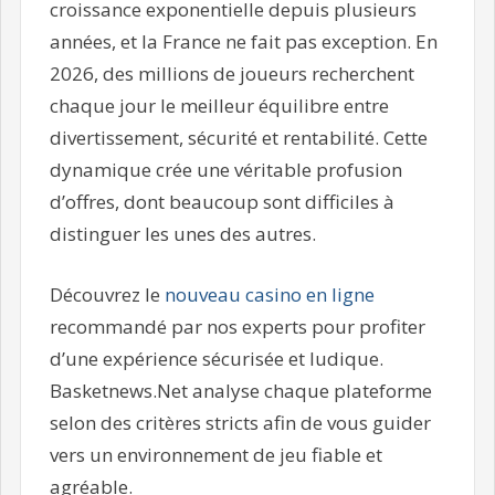
croissance exponentielle depuis plusieurs
années, et la France ne fait pas exception. En
2026, des millions de joueurs recherchent
chaque jour le meilleur équilibre entre
divertissement, sécurité et rentabilité. Cette
dynamique crée une véritable profusion
d’offres, dont beaucoup sont difficiles à
distinguer les unes des autres.
Découvrez le
nouveau casino en ligne
recommandé par nos experts pour profiter
d’une expérience sécurisée et ludique.
Basketnews.Net analyse chaque plateforme
selon des critères stricts afin de vous guider
vers un environnement de jeu fiable et
agréable.