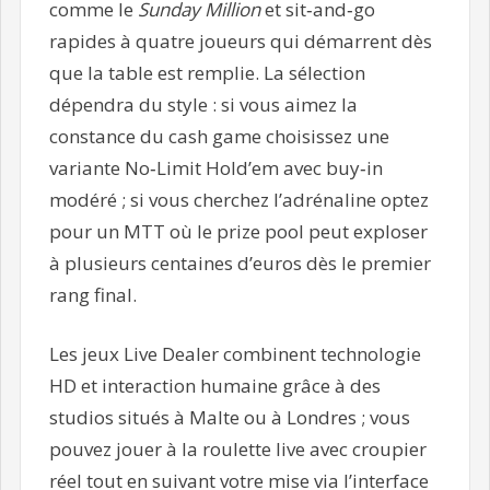
comme le
Sunday Million
et sit‑and‑go
rapides à quatre joueurs qui démarrent dès
que la table est remplie. La sélection
dépendra du style : si vous aimez la
constance du cash game choisissez une
variante No‑Limit Hold’em avec buy‑in
modéré ; si vous cherchez l’adrénaline optez
pour un MTT où le prize pool peut exploser
à plusieurs centaines d’euros dès le premier
rang final.
Les jeux Live Dealer combinent technologie
HD et interaction humaine grâce à des
studios situés à Malte ou à Londres ; vous
pouvez jouer à la roulette live avec croupier
réel tout en suivant votre mise via l’interface