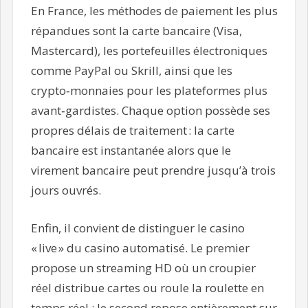
En France, les méthodes de paiement les plus
répandues sont la carte bancaire (Visa,
Mastercard), les portefeuilles électroniques
comme PayPal ou Skrill, ainsi que les
crypto‑monnaies pour les plateformes plus
avant‑gardistes. Chaque option possède ses
propres délais de traitement : la carte
bancaire est instantanée alors que le
virement bancaire peut prendre jusqu’à trois
jours ouvrés.
Enfin, il convient de distinguer le casino
« live » du casino automatisé. Le premier
propose un streaming HD où un croupier
réel distribue cartes ou roule la roulette en
temps réel ; le second repose entièrement sur