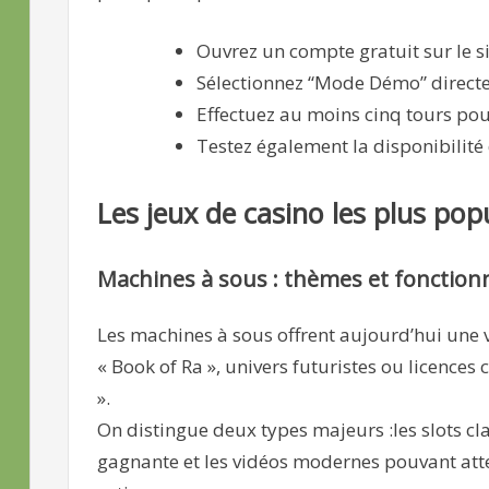
Ouvrez un compte gratuit sur le si
Sélectionnez “Mode Démo” directe
Effectuez au moins cinq tours pou
Testez également la disponibilité
Les jeux de casino les plus pop
Machines à sous : thèmes et fonctionn
Les machines à sous offrent aujourd’hui un
« Book of Ra », univers futuristes ou licenc
».
On distingue deux types majeurs :les slots cl
gagnante et les vidéos modernes pouvant atte