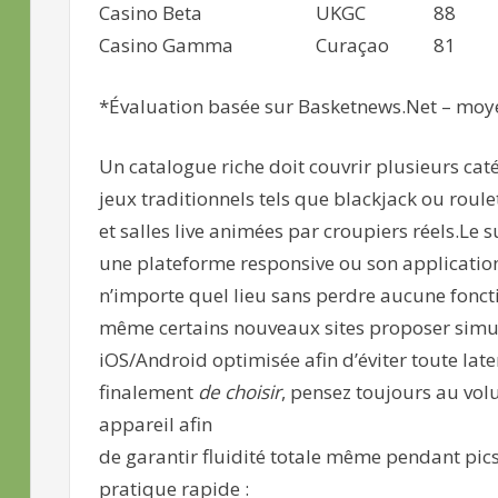
Casino Beta
UKGC
88
Casino Gamma
Curaçao
81
*Évaluation basée sur Basketnews.Net – moye
Un catalogue riche doit couvrir plusieurs caté
jeux traditionnels tels que blackjack ou roulet
et salles live animées par croupiers réels.Le 
une plateforme responsive ou son applicatio
n’importe quel lieu sans perdre aucune fonct
même certains nouveaux sites proposer simu
iOS/Android optimisée afin d’éviter toute late
finalement
de choisir
, pensez toujours au vo
appareil afin
de garantir fluidité totale même pendant pics
pratique rapide :