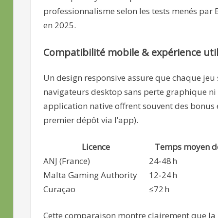
professionnalisme selon les tests menés par 
en 2025.
Compatibilité mobile & expérience uti
Un design responsive assure que chaque jeu 
navigateurs desktop sans perte graphique ni 
application native offrent souvent des bonus 
premier dépôt via l’app).
Licence
Temps moyen de 
ANJ (France)
24‑48 h
Malta Gaming Authority
12‑24 h
Curaçao
≤72 h
Cette comparaison montre clairement que la l