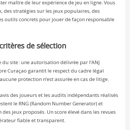
ster maître de leur expérience de jeu en ligne. Vous
, des stratégies sur les jeux populaires, des
des outils concrets pour jouer de façon responsable
critères de sélection
 du site : une autorisation délivrée par l’ANJ
re Curaçao garantit le respect du cadre légal
ucune protection n’est assurée en cas de litige.
 avis des joueurs et les audits indépendants réalisés
estent le RNG (Random Number Generator) et
n des jeux proposés. Un score élevé dans les revues
ateur fiable et transparent.