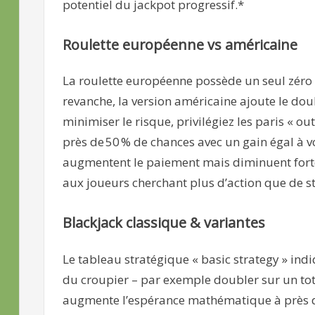
potentiel du jackpot progressif.*
Roulette européenne vs américaine
La roulette européenne possède un seul zéro (
revanche, la version américaine ajoute le doub
minimiser le risque, privilégiez les paris « 
près de 50 % de chances avec un gain égal à vot
augmentent le paiement mais diminuent fortem
aux joueurs cherchant plus d’action que de sta
Blackjack classique & variantes
Le tableau stratégique « basic strategy » indi
du croupier – par exemple doubler sur un tot
augmente l’espérance mathématique à près de