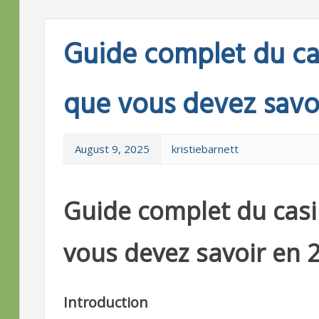
Guide complet du cas
que vous devez savo
August 9, 2025
kristiebarnett
Guide complet du casin
vous devez savoir en 
Introduction