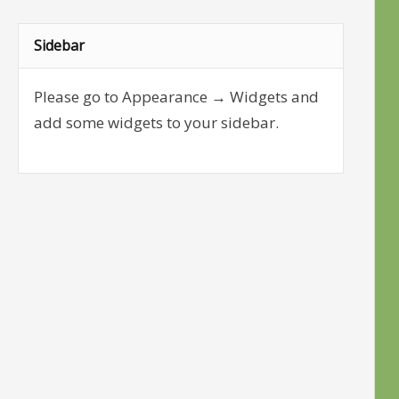
Sidebar
Please go to Appearance → Widgets and
add some widgets to your sidebar.