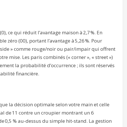
0), ce qui réduit l’avantage maison à 2,7 %. En
le zéro (00), portant l’avantage à 5,26 %. Pour
outside » comme rouge/noir ou pair/impair qui offrent
re mise. Les paris combinés (« corner », « street »)
ent la probabilité d’occurrence ; ils sont réservés
bilité financière.
que la décision optimale selon votre main et celle
al de 11 contre un croupier montrant un 6
 0,5 % au-dessus du simple hit‑stand. La gestion