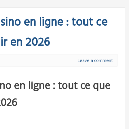
ino en ligne : tout ce
ir en 2026
Leave a comment
o en ligne : tout ce que
2026