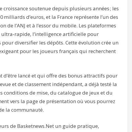
e croissance soutenue depuis plusieurs années ; les
milliards d’euros, et la France représente l’un des
on de l’ANJ et à l’essor du mobile. Les plateformes
tra‑rapide, l’intelligence artificielle pour
 pour diversifier les dépôts. Cette évolution crée un
 exigeant pour les joueurs français qui recherchent
t d’être lancé et qui offre des bonus attractifs pour
revue et de classement indépendant, a déjà testé la
s conditions de mise, du catalogue de jeux et du
tement vers la page de présentation où vous pourrez
 de la communauté.
ecteurs de Basketnews.Net un guide pratique,