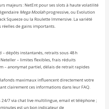
rs majeurs : NetEnt pour ses slots à haute volatilité
légendaire
Mega Moolah
progressive, ou Evolution
kjack Squeeze ou la Roulette Immersive. La variété
 réelles de gains importants.
d – dépôts instantanés, retraits sous 48 h
 Neteller – limites flexibles, frais réduits
m – anonymat partiel, délais de retrait rapides
 plafonds maximaux influencent directement votre
ichant clairement ces informations dans leur FAQ.
 24/7 via chat live multilingue, email et téléphone ;
minutes est un bon indicateur de