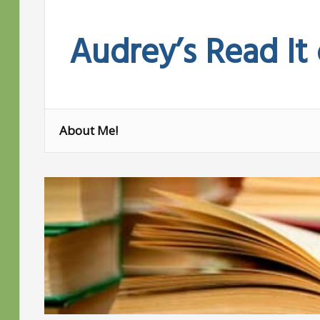
Skip
to
Audrey’s Read It
content
About Me!