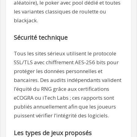
aléatoire), le poker avec pool dédié et toutes
les variantes classiques de roulette ou
blackjack.
Sécurité technique
Tous les sites sérieux utilisent le protocole
SSL/TLS avec chiffrement AES‑256 bits pour
protéger les données personnelles et
bancaires. Des audits indépendants valident
l’équité du RNG grâce aux certifications
eCOGRA ou iTech Labs ; ces rapports sont
publiés annuellement afin que les joueurs
puissent vérifier l’intégrité des logiciels.
Les types de jeux proposés