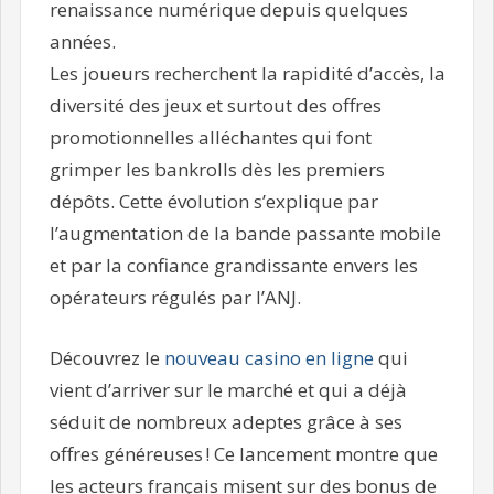
renaissance numérique depuis quelques
années.
Les joueurs recherchent la rapidité d’accès, la
diversité des jeux et surtout des offres
promotionnelles alléchantes qui font
grimper les bankrolls dès les premiers
dépôts. Cette évolution s’explique par
l’augmentation de la bande passante mobile
et par la confiance grandissante envers les
opérateurs régulés par l’ANJ.
Découvrez le
nouveau casino en ligne
qui
vient d’arriver sur le marché et qui a déjà
séduit de nombreux adeptes grâce à ses
offres généreuses ! Ce lancement montre que
les acteurs français misent sur des bonus de