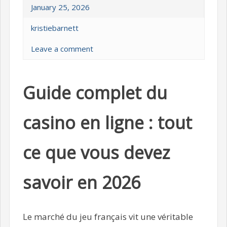
January 25, 2026
kristiebarnett
Leave a comment
Guide complet du
casino en ligne : tout
ce que vous devez
savoir en 2026
Le marché du jeu français vit une véritable