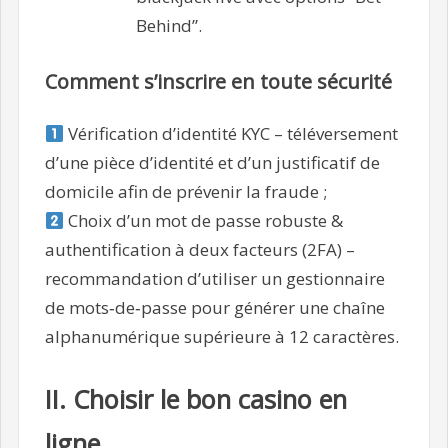
Behind”.
Comment s’inscrire en toute sécurité
Vérification d’identité KYC – téléversement
d’une pièce d’identité et d’un justificatif de
domicile afin de prévenir la fraude ;
Choix d’un mot de passe robuste &
authentification à deux facteurs (2FA) –
recommandation d’utiliser un gestionnaire
de mots‑de‑passe pour générer une chaîne
alphanumérique supérieure à 12 caractères.
II. Choisir le bon casino en
ligne