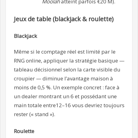
Moolah
atteint parfois €20 M).
Jeux de table (blackjack & roulette)
Blackjack
Même si le comptage réel est limité par le
RNG online, appliquer la stratégie basique —
tableau décisionnel selon la carte visible du
croupier — diminue l’avantage maison à
moins de 0,5 %. Un exemple concret : face à
un dealer montrant un 6 et possédant une
main totale entre12–16 vous devriez toujours
rester (« stand »).
Roulette