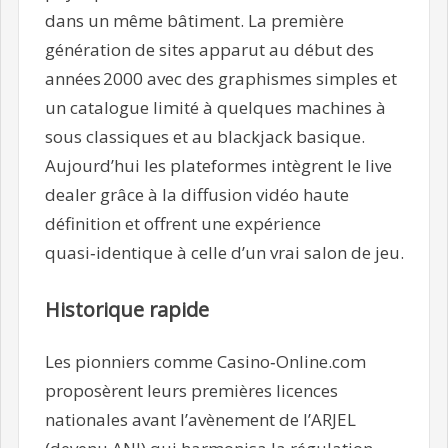
dans un même bâtiment. La première
génération de sites apparut au début des
années 2000 avec des graphismes simples et
un catalogue limité à quelques machines à
sous classiques et au blackjack basique.
Aujourd’hui les plateformes intègrent le live
dealer grâce à la diffusion vidéo haute
définition et offrent une expérience
quasi‑identique à celle d’un vrai salon de jeu.
Historique rapide
Les pionniers comme Casino‑Online.com
proposèrent leurs premières licences
nationales avant l’avènement de l’ARJEL