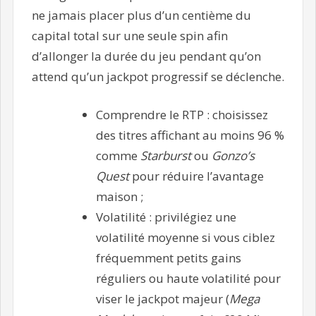
ne jamais placer plus d’un centième du
capital total sur une seule spin afin
d’allonger la durée du jeu pendant qu’on
attend qu’un jackpot progressif se déclenche.
Comprendre le RTP : choisissez
des titres affichant au moins 96 %
comme
Starburst
ou
Gonzo’s
Quest
pour réduire l’avantage
maison ;
Volatilité : privilégiez une
volatilité moyenne si vous ciblez
fréquemment petits gains
réguliers ou haute volatilité pour
viser le jackpot majeur (
Mega