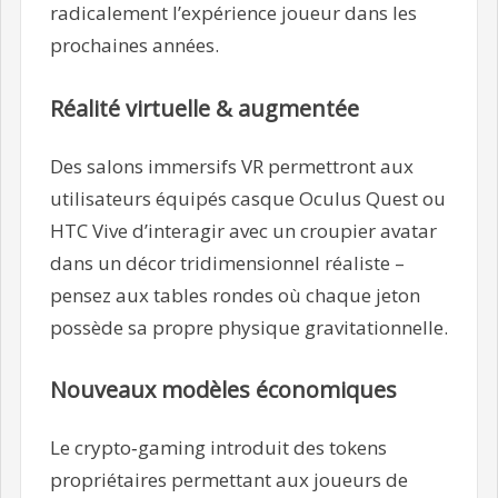
radicalement l’expérience joueur dans les
prochaines années.
Réalité virtuelle & augmentée
Des salons immersifs VR permettront aux
utilisateurs équipés casque Oculus Quest ou
HTC Vive d’interagir avec un croupier avatar
dans un décor tridimensionnel réaliste –
pensez aux tables rondes où chaque jeton
possède sa propre physique gravitationnelle.
Nouveaux modèles économiques
Le crypto‑gaming introduit des tokens
propriétaires permettant aux joueurs de