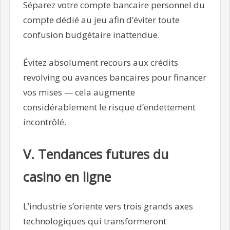
Séparez votre compte bancaire personnel du
compte dédié au jeu afin d’éviter toute
confusion budgétaire inattendue.
Évitez absolument recours aux crédits
revolving ou avances bancaires pour financer
vos mises — cela augmente
considérablement le risque d’endettement
incontrôlé.
V. Tendances futures du
casino en ligne
L’industrie s’oriente vers trois grands axes
technologiques qui transformeront