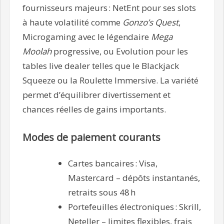
fournisseurs majeurs : NetEnt pour ses slots
à haute volatilité comme
Gonzo’s Quest
,
Microgaming avec le légendaire
Mega
Moolah
progressive, ou Evolution pour les
tables live dealer telles que le Blackjack
Squeeze ou la Roulette Immersive. La variété
permet d’équilibrer divertissement et
chances réelles de gains importants.
Modes de paiement courants
Cartes bancaires : Visa,
Mastercard – dépôts instantanés,
retraits sous 48 h
Portefeuilles électroniques : Skrill,
Neteller – limites flexibles, frais