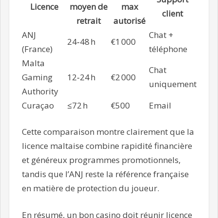
Licence
moyen de
max
client
retrait
autorisé
ANJ
Chat +
24‑48 h
€1 000
(France)
téléphone
Malta
Chat
Gaming
12‑24 h
€2 000
uniquement
Authority
Curaçao
≤72 h
€500
Email
Cette comparaison montre clairement que la
licence maltaise combine rapidité financière
et généreux programmes promotionnels,
tandis que l’ANJ reste la référence française
en matière de protection du joueur.
En résumé, un bon casino doit réunir licence