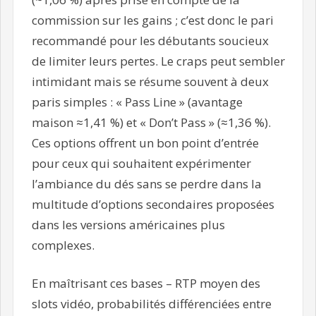
commission sur les gains ; c’est donc le pari
recommandé pour les débutants soucieux
de limiter leurs pertes. Le craps peut sembler
intimidant mais se résume souvent à deux
paris simples : « Pass Line » (avantage
maison ≈1,41 %) et « Don’t Pass » (≈1,36 %).
Ces options offrent un bon point d’entrée
pour ceux qui souhaitent expérimenter
l’ambiance du dés sans se perdre dans la
multitude d’options secondaires proposées
dans les versions américaines plus
complexes.
En maîtrisant ces bases – RTP moyen des
slots vidéo, probabilités différenciées entre