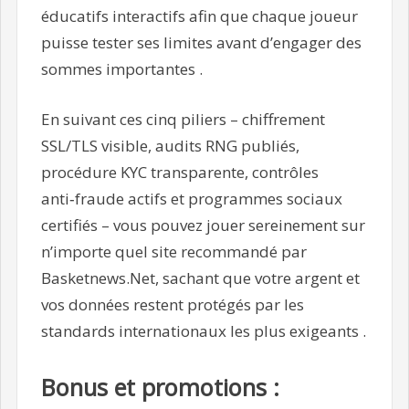
éducatifs interactifs afin que chaque joueur
puisse tester ses limites avant d’engager des
sommes importantes .
En suivant ces cinq piliers – chiffrement
SSL/TLS visible, audits RNG publiés,
procédure KYC transparente, contrôles
anti‑fraude actifs et programmes sociaux
certifiés – vous pouvez jouer sereinement sur
n’importe quel site recommandé par
Basketnews.Net, sachant que votre argent et
vos données restent protégés par les
standards internationaux les plus exigeants .
Bonus et promotions :