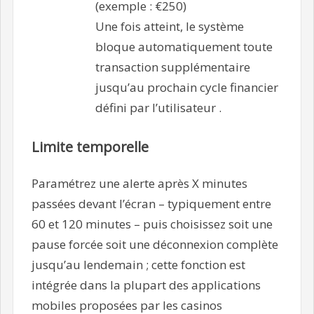
(exemple : €250)
Une fois atteint, le système
bloque automatiquement toute
transaction supplémentaire
jusqu’au prochain cycle financier
défini par l’utilisateur .
Limite temporelle
Paramétrez une alerte après X minutes
passées devant l’écran – typiquement entre
60 et 120 minutes – puis choisissez soit une
pause forcée soit une déconnexion complète
jusqu’au lendemain ; cette fonction est
intégrée dans la plupart des applications
mobiles proposées par les casinos