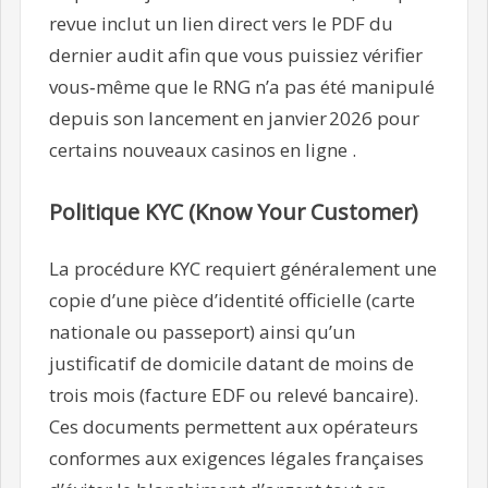
revue inclut un lien direct vers le PDF du
dernier audit afin que vous puissiez vérifier
vous‑même que le RNG n’a pas été manipulé
depuis son lancement en janvier 2026 pour
certains nouveaux casinos en ligne .
Politique KYC (Know Your Customer)
La procédure KYC requiert généralement une
copie d’une pièce d’identité officielle (carte
nationale ou passeport) ainsi qu’un
justificatif de domicile datant de moins de
trois mois (facture EDF ou relevé bancaire).
Ces documents permettent aux opérateurs
conformes aux exigences légales françaises