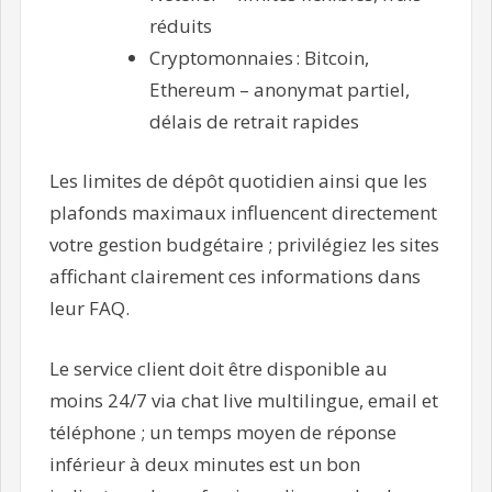
réduits
Cryptomonnaies : Bitcoin,
Ethereum – anonymat partiel,
délais de retrait rapides
Les limites de dépôt quotidien ainsi que les
plafonds maximaux influencent directement
votre gestion budgétaire ; privilégiez les sites
affichant clairement ces informations dans
leur FAQ.
Le service client doit être disponible au
moins 24/7 via chat live multilingue, email et
téléphone ; un temps moyen de réponse
inférieur à deux minutes est un bon