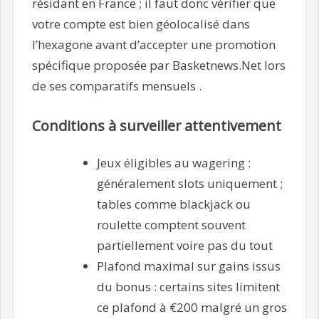
résidant en France ; il faut donc vérifier que
votre compte est bien géolocalisé dans
l’hexagone avant d’accepter une promotion
spécifique proposée par Basketnews.Net lors
de ses comparatifs mensuels .
Conditions à surveiller attentivement
Jeux éligibles au wagering :
généralement slots uniquement ;
tables comme blackjack ou
roulette comptent souvent
partiellement voire pas du tout
Plafond maximal sur gains issus
du bonus : certains sites limitent
ce plafond à €200 malgré un gros