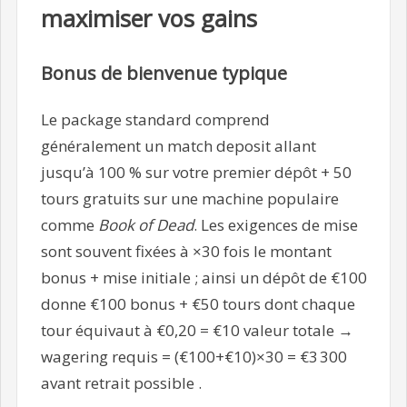
maximiser vos gains
Bonus de bienvenue typique
Le package standard comprend
généralement un match deposit allant
jusqu’à 100 % sur votre premier dépôt + 50
tours gratuits sur une machine populaire
comme
Book of Dead
. Les exigences de mise
sont souvent fixées à ×30 fois le montant
bonus + mise initiale ; ainsi un dépôt de €100
donne €100 bonus + €50 tours dont chaque
tour équivaut à €0,20 = €10 valeur totale →
wagering requis = (€100+€10)×30 = €3 300
avant retrait possible .