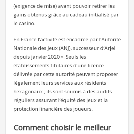
(exigence de mise) avant pouvoir retirer les
gains obtenus grâce au cadeau initialisé par
le casino.
En France l’activité est encadrée par l’Autorité
Nationale des Jeux (ANJ), successeur d’Arjel
depuis janvier 2020 ». Seuls les
établissements titulaires d’une licence
délivrée par cette autorité peuvent proposer
légalement leurs services aux résidents
hexagonaux ; ils sont soumis à des audits
réguliers assurant l’équité des jeux et la
protection financière des joueurs.
Comment choisir le meilleur