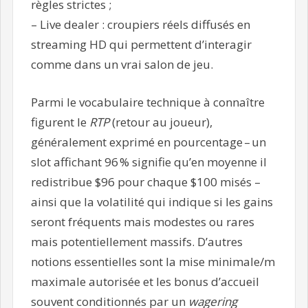
règles strictes ;
– Live dealer : croupiers réels diffusés en
streaming HD qui permettent d’interagir
comme dans un vrai salon de jeu.
Parmi le vocabulaire technique à connaître
figurent le
RTP
(retour au joueur),
généralement exprimé en pourcentage – un
slot affichant 96 % signifie qu’en moyenne il
redistribue $96 pour chaque $100 misés –
ainsi que la volatilité qui indique si les gains
seront fréquents mais modestes ou rares
mais potentiellement massifs. D’autres
notions essentielles sont la mise minimale/m
maximale autorisée et les bonus d’accueil
souvent conditionnés par un
wagering