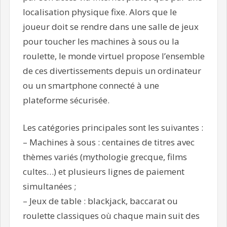
localisation physique fixe. Alors que le
joueur doit se rendre dans une salle de jeux
pour toucher les machines à sous ou la
roulette, le monde virtuel propose l’ensemble
de ces divertissements depuis un ordinateur
ou un smartphone connecté à une
plateforme sécurisée.
Les catégories principales sont les suivantes :
– Machines à sous : centaines de titres avec
thèmes variés (mythologie grecque, films
cultes…) et plusieurs lignes de paiement
simultanées ;
– Jeux de table : blackjack, baccarat ou
roulette classiques où chaque main suit des