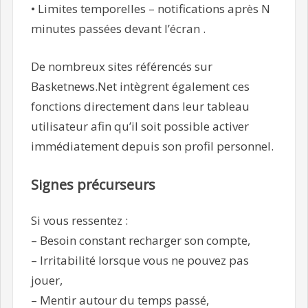
• Limites temporelles – notifications après N
minutes passées devant l’écran .
De nombreux sites référencés sur
Basketnews.Net intègrent également ces
fonctions directement dans leur tableau
utilisateur afin qu’il soit possible activer
immédiatement depuis son profil personnel.
Signes précurseurs
Si vous ressentez :
– Besoin constant recharger son compte,
– Irritabilité lorsque vous ne pouvez pas
jouer,
– Mentir autour du temps passé,