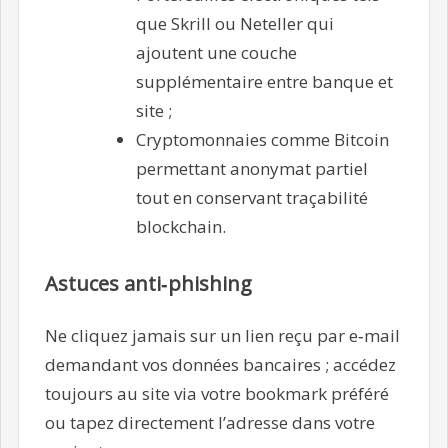
que Skrill ou Neteller qui
ajoutent une couche
supplémentaire entre banque et
site ;
Cryptomonnaies comme Bitcoin
permettant anonymat partiel
tout en conservant traçabilité
blockchain.
Astuces anti‑phishing
Ne cliquez jamais sur un lien reçu par e‑mail
demandant vos données bancaires ; accédez
toujours au site via votre bookmark préféré
ou tapez directement l’adresse dans votre