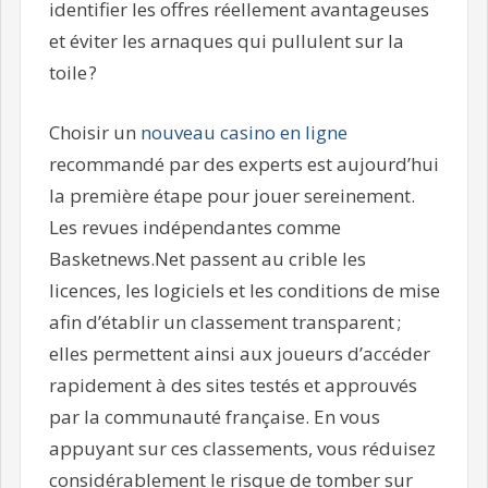
identifier les offres réellement avantageuses
et éviter les arnaques qui pullulent sur la
toile ?
Choisir un
nouveau casino en ligne
recommandé par des experts est aujourd’hui
la première étape pour jouer sereinement.
Les revues indépendantes comme
Basketnews.Net passent au crible les
licences, les logiciels et les conditions de mise
afin d’établir un classement transparent ;
elles permettent ainsi aux joueurs d’accéder
rapidement à des sites testés et approuvés
par la communauté française. En vous
appuyant sur ces classements, vous réduisez
considérablement le risque de tomber sur