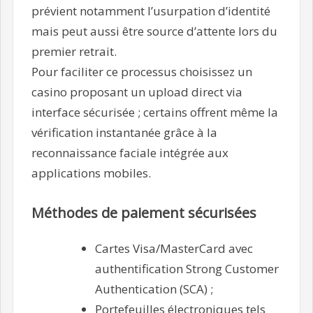
prévient notamment l’usurpation d’identité
mais peut aussi être source d’attente lors du
premier retrait.
Pour faciliter ce processus choisissez un
casino proposant un upload direct via
interface sécurisée ; certains offrent même la
vérification instantanée grâce à la
reconnaissance faciale intégrée aux
applications mobiles.
Méthodes de paiement sécurisées
Cartes Visa/MasterCard avec
authentification Strong Customer
Authentication (SCA) ;
Portefeuilles électroniques tels