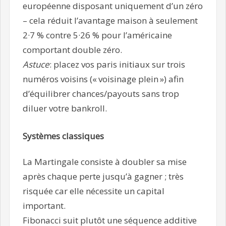
européenne disposant uniquement d’un zéro
– cela réduit l’avantage maison à seulement
2·7 % contre 5·26 % pour l’américaine
comportant double zéro.
Astuce
: placez vos paris initiaux sur trois
numéros voisins (« voisinage plein ») afin
d’équilibrer chances/payouts sans trop
diluer votre bankroll.
Systèmes classiques
La Martingale consiste à doubler sa mise
après chaque perte jusqu’à gagner ; très
risquée car elle nécessite un capital
important.
Fibonacci suit plutôt une séquence additive