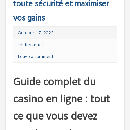
toute sécurité et maximiser
vos gains
October 17, 2025
kristiebarnett
Leave a comment
Guide complet du
casino en ligne : tout
ce que vous devez