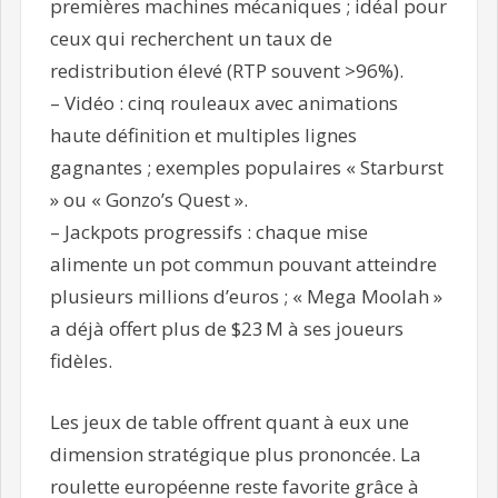
premières machines mécaniques ; idéal pour
ceux qui recherchent un taux de
redistribution élevé (RTP souvent >96%).
– Vidéo : cinq rouleaux avec animations
haute définition et multiples lignes
gagnantes ; exemples populaires « Starburst
» ou « Gonzo’s Quest ».
– Jackpots progressifs : chaque mise
alimente un pot commun pouvant atteindre
plusieurs millions d’euros ; « Mega Moolah »
a déjà offert plus de $23 M à ses joueurs
fidèles.
Les jeux de table offrent quant à eux une
dimension stratégique plus prononcée. La
roulette européenne reste favorite grâce à