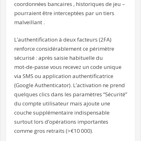
coordonnées bancaires , historiques de jeu –
pourraient être interceptées par un tiers
malveillant .
L’authentification à deux facteurs (2FA)
renforce considérablement ce périmètre
sécurisé : après saisie habituelle du
mot‑de‑passe vous recevez un code unique
via SMS ou application authentificatrice
(Google Authenticator). L’activation ne prend
quelques clics dans les paramètres “Sécurité”
du compte utilisateur mais ajoute une
couche supplémentaire indispensable
surtout lors d’opérations importantes
comme gros retraits (>€10 000).