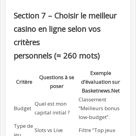
Section 7 – Choisir le meilleur
casino en ligne selon vos
critères
personnels (≈ 260 mots)
Exemple
Questions à se
Critère
d’évaluation sur
poser
Basketnews.Net
Classement
Quel est mon
Budget
“Meilleurs bonus
capital initial ?
low‑budget”.
Type de
Slots vs Live
Filtre “Top jeux
jeu