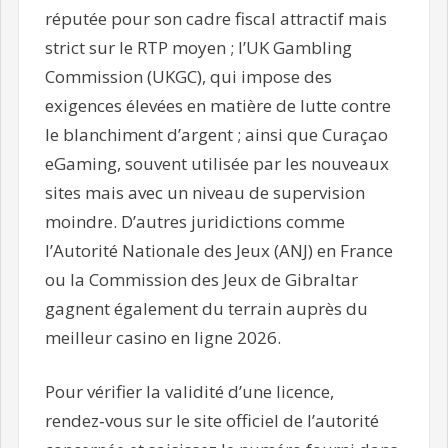
réputée pour son cadre fiscal attractif mais
strict sur le RTP moyen ; l’UK Gambling
Commission (UKGC), qui impose des
exigences élevées en matière de lutte contre
le blanchiment d’argent ; ainsi que Curaçao
eGaming, souvent utilisée par les nouveaux
sites mais avec un niveau de supervision
moindre. D’autres juridictions comme
l’Autorité Nationale des Jeux (ANJ) en France
ou la Commission des Jeux de Gibraltar
gagnent également du terrain auprès du
meilleur casino en ligne 2026.
Pour vérifier la validité d’une licence,
rendez‑vous sur le site officiel de l’autorité