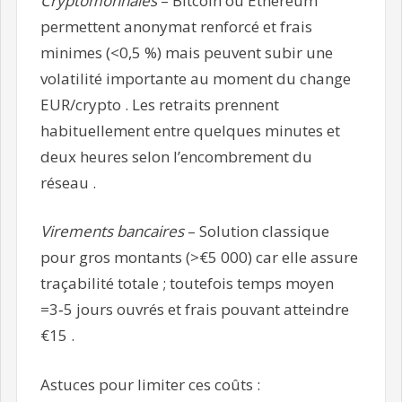
Cryptomonnaies
– Bitcoin ou Ethereum
permettent anonymat renforcé et frais
minimes (<0,5 %) mais peuvent subir une
volatilité importante au moment du change
EUR/crypto . Les retraits prennent
habituellement entre quelques minutes et
deux heures selon l’encombrement du
réseau .
Virements bancaires
– Solution classique
pour gros montants (>€5 000) car elle assure
traçabilité totale ; toutefois temps moyen
=3‑5 jours ouvrés et frais pouvant atteindre
€15 .
Astuces pour limiter ces coûts :