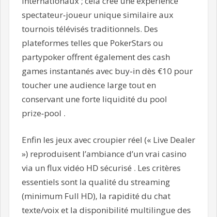
internationaux ; cela crée une expérience
spectateur‑joueur unique similaire aux
tournois télévisés traditionnels. Des
plateformes telles que PokerStars ou
partypoker offrent également des cash
games instantanés avec buy‑in dès €10 pour
toucher une audience large tout en
conservant une forte liquidité du pool
prize‑pool .
Enfin les jeux avec croupier réel (« Live Dealer
») reproduisent l’ambiance d’un vrai casino
via un flux vidéo HD sécurisé . Les critères
essentiels sont la qualité du streaming
(minimum Full HD), la rapidité du chat
texte/voix et la disponibilité multilingue des