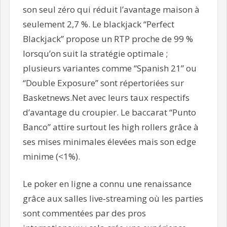
son seul zéro qui réduit l’avantage maison à
seulement 2,7 %. Le blackjack “Perfect
Blackjack” propose un RTP proche de 99 %
lorsqu’on suit la stratégie optimale ;
plusieurs variantes comme “Spanish 21” ou
“Double Exposure” sont répertoriées sur
Basketnews.Net avec leurs taux respectifs
d’avantage du croupier. Le baccarat “Punto
Banco” attire surtout les high rollers grâce à
ses mises minimales élevées mais son edge
minime (<1%).
Le poker en ligne a connu une renaissance
grâce aux salles live‑streaming où les parties
sont commentées par des pros