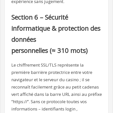
expérience sans jugement.
Section 6 – Sécurité
informatique & protection des
données
personnelles (≈ 310 mots)
Le chiffrement SSL/TLS représente la
première barrière protectrice entre votre
navigateur et le serveur du casino ; il se
reconnaît facilement grâce au petit cadenas
vert affiché dans la barre URL ainsi au préfixe
“https://”. Sans ce protocole toutes vos
informations – identifiants login ,