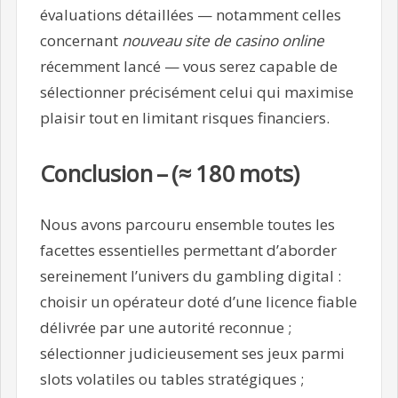
évaluations détaillées — notamment celles
concernant
nouveau site de casino online
récemment lancé — vous serez capable de
sélectionner précisément celui qui maximise
plaisir tout en limitant risques financiers.
Conclusion – (≈ 180 mots)
Nous avons parcouru ensemble toutes les
facettes essentielles permettant d’aborder
sereinement l’univers du gambling digital :
choisir un opérateur doté d’une licence fiable
délivrée par une autorité reconnue ;
sélectionner judicieusement ses jeux parmi
slots volatiles ou tables stratégiques ;