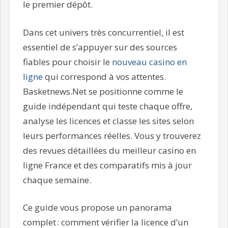
le premier dépôt.
Dans cet univers très concurrentiel, il est
essentiel de s’appuyer sur des sources
fiables pour choisir le
nouveau casino en
ligne
qui correspond à vos attentes.
Basketnews.Net se positionne comme le
guide indépendant qui teste chaque offre,
analyse les licences et classe les sites selon
leurs performances réelles. Vous y trouverez
des revues détaillées du meilleur casino en
ligne France et des comparatifs mis à jour
chaque semaine.
Ce guide vous propose un panorama
complet : comment vérifier la licence d’un