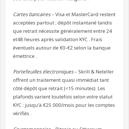
Cartes bancaires
– Visa et MasterCard restent
acceptées partout ; dépôt instantané tandis
que retrait nécessite généralement entre 24
et48 heures après validation KYC . Frais
éventuels autour de €0‑€2 selon la banque
émettrice .
Portefeuilles électroniques
– Skrill & Neteller
offrent un traitement quasi immédiat tant
côté dépôt que retrait (<15 minutes). Les
plafonds varient toutefois selon votre statut
KYC : jusqu’à €25 000/mois pour les comptes
vérifiés .