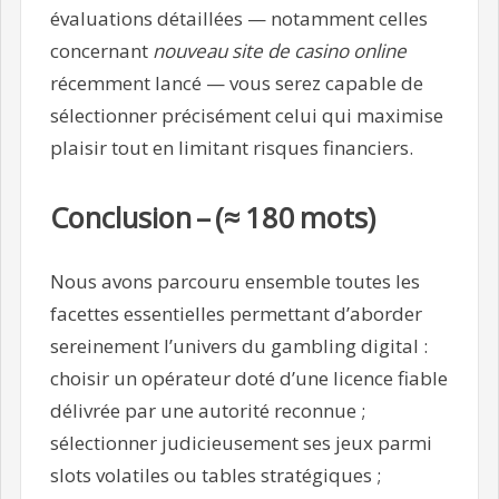
évaluations détaillées — notamment celles
concernant
nouveau site de casino online
récemment lancé — vous serez capable de
sélectionner précisément celui qui maximise
plaisir tout en limitant risques financiers.
Conclusion – (≈ 180 mots)
Nous avons parcouru ensemble toutes les
facettes essentielles permettant d’aborder
sereinement l’univers du gambling digital :
choisir un opérateur doté d’une licence fiable
délivrée par une autorité reconnue ;
sélectionner judicieusement ses jeux parmi
slots volatiles ou tables stratégiques ;