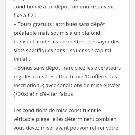
conditionné à un dépôt minimum souvent
fixé à €20 .
– Tours gratuits : attribués sans dépôt
préalable mais soumis à un plafond
mensuel limité ; ils permettent d’essayer des
slots spécifiques sans risquer son capital
initial .
– Bonus sans dépôt : rare chez les opérateurs
régulés mais très attractif (« €10 offerts dès
inscription ») avec conditions de mise élevées
(>30x) afin d’éviter l’abus .
Les conditions de mise constituent le
véritable piège : elles déterminent combien
vous devez miser avant pouvoir retirer votre