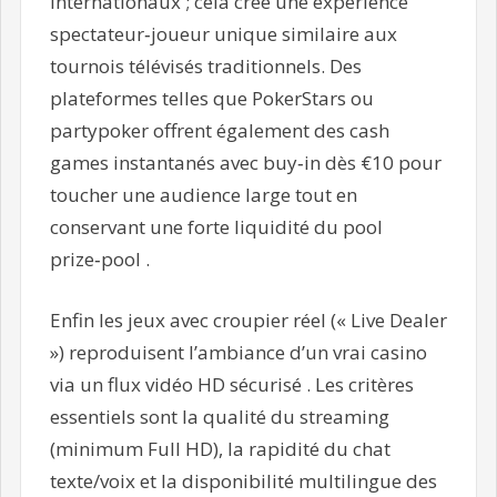
internationaux ; cela crée une expérience
spectateur‑joueur unique similaire aux
tournois télévisés traditionnels. Des
plateformes telles que PokerStars ou
partypoker offrent également des cash
games instantanés avec buy‑in dès €10 pour
toucher une audience large tout en
conservant une forte liquidité du pool
prize‑pool .
Enfin les jeux avec croupier réel (« Live Dealer
») reproduisent l’ambiance d’un vrai casino
via un flux vidéo HD sécurisé . Les critères
essentiels sont la qualité du streaming
(minimum Full HD), la rapidité du chat
texte/voix et la disponibilité multilingue des