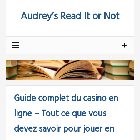
Skip
Audrey’s Read It or Not
to
content
Guide complet du casino en
ligne – Tout ce que vous
devez savoir pour jouer en