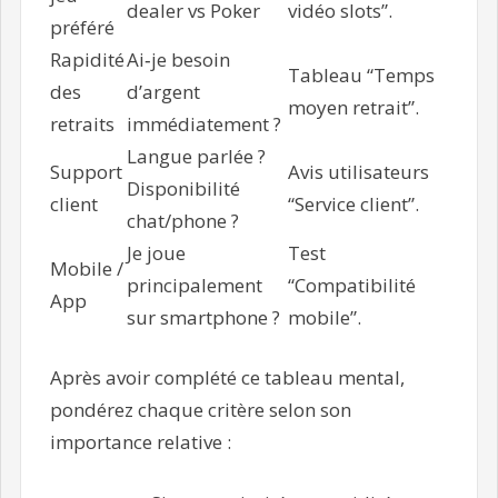
dealer vs Poker
vidéo slots”.
préféré
Rapidité
Ai‑je besoin
Tableau “Temps
des
d’argent
moyen retrait”.
retraits
immédiatement ?
Langue parlée ?
Support
Avis utilisateurs
Disponibilité
client
“Service client”.
chat/phone ?
Je joue
Test
Mobile /
principalement
“Compatibilité
App
sur smartphone ?
mobile”.
Après avoir complété ce tableau mental,
pondérez chaque critère selon son
importance relative :