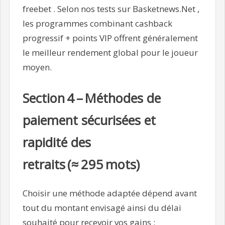
freebet . Selon nos tests sur Basketnews.Net ,
les programmes combinant cashback
progressif + points VIP offrent généralement
le meilleur rendement global pour le joueur
moyen.
Section 4 – Méthodes de
paiement sécurisées et
rapidité des
retraits (≈ 295 mots)
Choisir une méthode adaptée dépend avant
tout du montant envisagé ainsi du délai
souhaité pour recevoir vos gains :