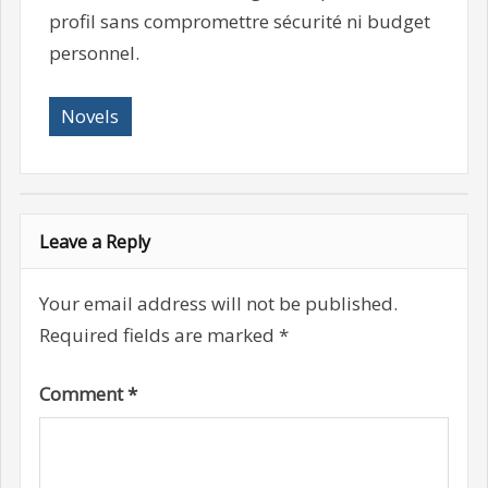
profil sans compromettre sécurité ni budget
personnel.
Novels
Leave a Reply
Your email address will not be published.
Required fields are marked
*
Comment
*