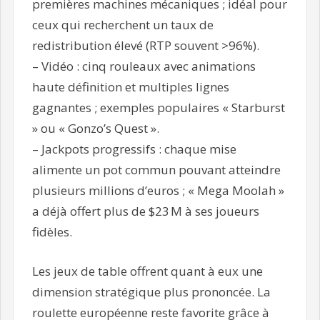
premières machines mécaniques ; idéal pour
ceux qui recherchent un taux de
redistribution élevé (RTP souvent >96%).
– Vidéo : cinq rouleaux avec animations
haute définition et multiples lignes
gagnantes ; exemples populaires « Starburst
» ou « Gonzo’s Quest ».
– Jackpots progressifs : chaque mise
alimente un pot commun pouvant atteindre
plusieurs millions d’euros ; « Mega Moolah »
a déjà offert plus de $23 M à ses joueurs
fidèles.
Les jeux de table offrent quant à eux une
dimension stratégique plus prononcée. La
roulette européenne reste favorite grâce à