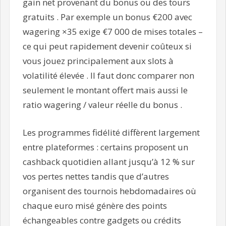
gain net provenant du bonus ou des tours
gratuits . Par exemple un bonus €200 avec
wagering ×35 exige €7 000 de mises totales –
ce qui peut rapidement devenir coûteux si
vous jouez principalement aux slots à
volatilité élevée . Il faut donc comparer non
seulement le montant offert mais aussi le
ratio wagering / valeur réelle du bonus .
Les programmes fidélité diffèrent largement
entre plateformes : certains proposent un
cashback quotidien allant jusqu’à 12 % sur
vos pertes nettes tandis que d’autres
organisent des tournois hebdomadaires où
chaque euro misé génère des points
échangeables contre gadgets ou crédits