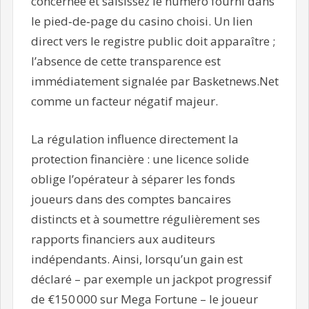
concernée et saisissez le numéro fourni dans
le pied‑de‑page du casino choisi. Un lien
direct vers le registre public doit apparaître ;
l’absence de cette transparence est
immédiatement signalée par Basketnews.Net
comme un facteur négatif majeur.
La régulation influence directement la
protection financière : une licence solide
oblige l’opérateur à séparer les fonds
joueurs dans des comptes bancaires
distincts et à soumettre régulièrement ses
rapports financiers aux auditeurs
indépendants. Ainsi, lorsqu’un gain est
déclaré – par exemple un jackpot progressif
de €150 000 sur Mega Fortune – le joueur