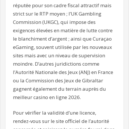
réputée pour son cadre fiscal attractif mais
strict sur le RTP moyen ; l’UK Gambling
Commission (UKGC), qui impose des
exigences élevées en matière de lutte contre
le blanchiment d’argent ; ainsi que Curaçao
eGaming, souvent utilisée par les nouveaux
sites mais avec un niveau de supervision
moindre. D’autres juridictions comme
l’Autorité Nationale des Jeux (ANJ) en France
ou la Commission des Jeux de Gibraltar
gagnent également du terrain auprès du
meilleur casino en ligne 2026.
Pour vérifier la validité d’une licence,
rendez‑vous sur le site officiel de l’autorité