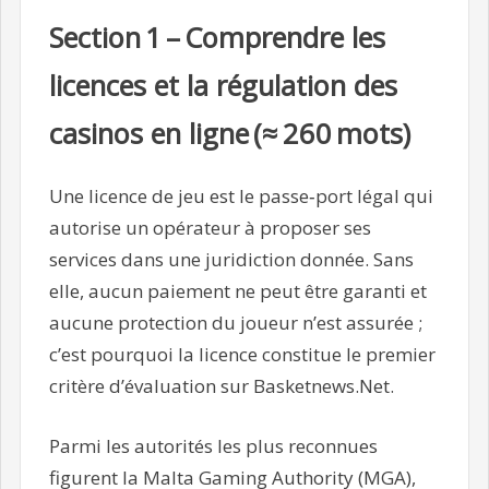
Section 1 – Comprendre les
licences et la régulation des
casinos en ligne (≈ 260 mots)
Une licence de jeu est le passe‑port légal qui
autorise un opérateur à proposer ses
services dans une juridiction donnée. Sans
elle, aucun paiement ne peut être garanti et
aucune protection du joueur n’est assurée ;
c’est pourquoi la licence constitue le premier
critère d’évaluation sur Basketnews.Net.
Parmi les autorités les plus reconnues
figurent la Malta Gaming Authority (MGA),