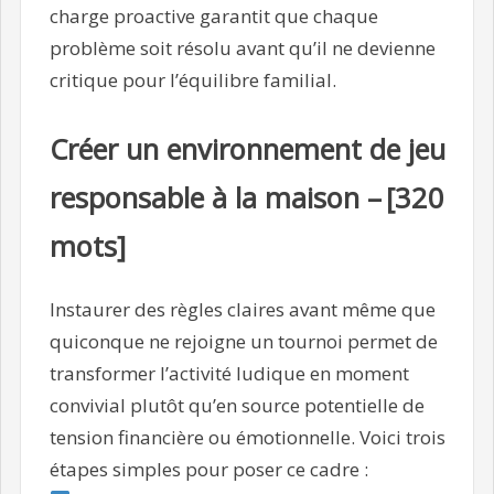
charge proactive garantit que chaque
problème soit résolu avant qu’il ne devienne
critique pour l’équilibre familial.
Créer un environnement de jeu
responsable à la maison – [320
mots]
Instaurer des règles claires avant même que
quiconque ne rejoigne un tournoi permet de
transformer l’activité ludique en moment
convivial plutôt qu’en source potentielle de
tension financière ou émotionnelle. Voici trois
étapes simples pour poser ce cadre :