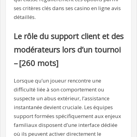
ses critères clés dans ses casino en ligne avis
détaillés.
Le rôle du support client et des
modérateurs lors d’un tournoi
– [260 mots]
Lorsque qu’un joueur rencontre une
difficulté liée à son comportement ou
suspecte un abus extérieur, l’assistance
instantanée devient cruciale. Les équipes
support formées spécifiquement aux enjeux
familiaux disposent d’une interface dédiée
où ils peuvent activer directement le