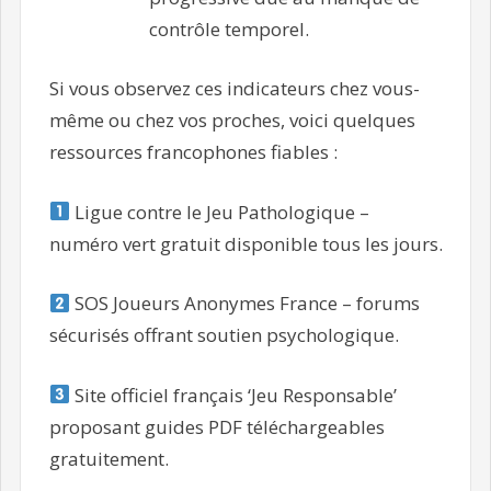
contrôle temporel.
Si vous observez ces indicateurs chez vous-
même ou chez vos proches, voici quelques
ressources francophones fiables :
Ligue contre le Jeu Pathologique –
numéro vert gratuit disponible tous les jours.
SOS Joueurs Anonymes France – forums
sécurisés offrant soutien psychologique.
Site officiel français ‘Jeu Responsable’
proposant guides PDF téléchargeables
gratuitement.