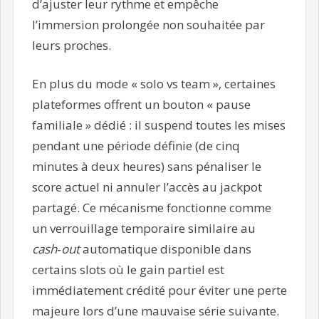
d’ajuster leur rythme et empêche
l’immersion prolongée non souhaitée par
leurs proches.
En plus du mode « solo vs team », certaines
plateformes offrent un bouton « pause
familiale » dédié : il suspend toutes les mises
pendant une période définie (de cinq
minutes à deux heures) sans pénaliser le
score actuel ni annuler l’accès au jackpot
partagé. Ce mécanisme fonctionne comme
un verrouillage temporaire similaire au
cash‑out
automatique disponible dans
certains slots où le gain partiel est
immédiatement crédité pour éviter une perte
majeure lors d’une mauvaise série suivante.