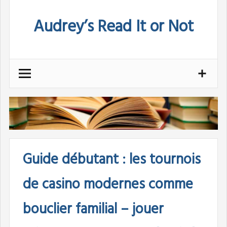
Skip
Audrey’s Read It or Not
to
content
Guide débutant : les tournois
de casino modernes comme
bouclier familial – jouer