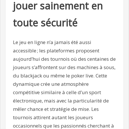
jouer sainement en
toute sécurité
Le jeu en ligne n’a jamais été aussi
accessible ; les plateformes proposent
aujourd’hui des tournois où des centaines de
joueurs s’affrontent sur des machines à sous,
du blackjack ou même le poker live. Cette
dynamique crée une atmosphère
compétitive similaire à celle d’un sport
électronique, mais avec la particularité de
mêler chance et stratégie de mise. Les
tournois attirent autant les joueurs
occasionnels que les passionnés cherchant à