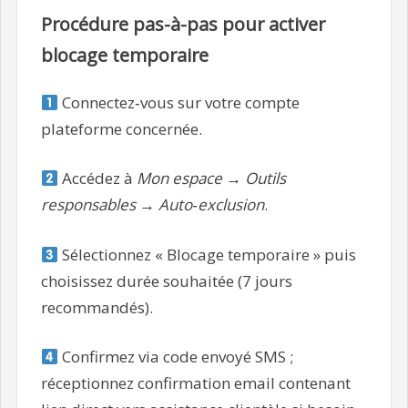
Procédure pas-à-pas pour activer
blocage temporaire
Connectez‑vous sur votre compte
plateforme concernée.
Accédez à
Mon espace → Outils
responsables → Auto‑exclusion
.
Sélectionnez « Blocage temporaire » puis
choisissez durée souhaitée (7 jours
recommandés).
Confirmez via code envoyé SMS ;
réceptionnez confirmation email contenant