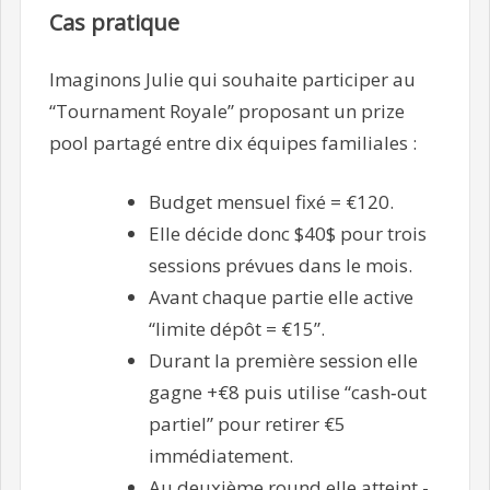
Cas pratique
Imaginons Julie qui souhaite participer au
“Tournament Royale” proposant un prize
pool partagé entre dix équipes familiales :
Budget mensuel fixé = €120.
Elle décide donc $40$ pour trois
sessions prévues dans le mois.
Avant chaque partie elle active
“limite dépôt = €15”.
Durant la première session elle
gagne +€8 puis utilise “cash‑out
partiel” pour retirer €5
immédiatement.
Au deuxième round elle atteint -