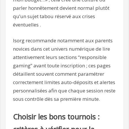
parler honnêtement devient normal plutôt
qu’un sujet tabou réservé aux crises
éventuelles .
Isorg recommande notamment aux parents
novices dans cet univers numérique de lire
attentivement leurs sections “responsible
gaming” avant toute inscription ; ces pages
détaillent souvent comment paramétrer
correctement limites auto‑déposits et alertes
personnalisées afin que chaque session reste
sous contrôle dès sa première minute.
Choisir les bons tournois :