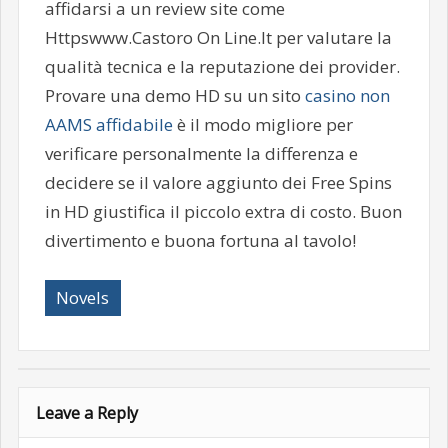
affidarsi a un review site come
Httpswww.Castoro On Line.It per valutare la
qualità tecnica e la reputazione dei provider.
Provare una demo HD su un sito
casino non
AAMS affidabile
è il modo migliore per
verificare personalmente la differenza e
decidere se il valore aggiunto dei Free Spins
in HD giustifica il piccolo extra di costo. Buon
divertimento e buona fortuna al tavolo!
Novels
Leave a Reply