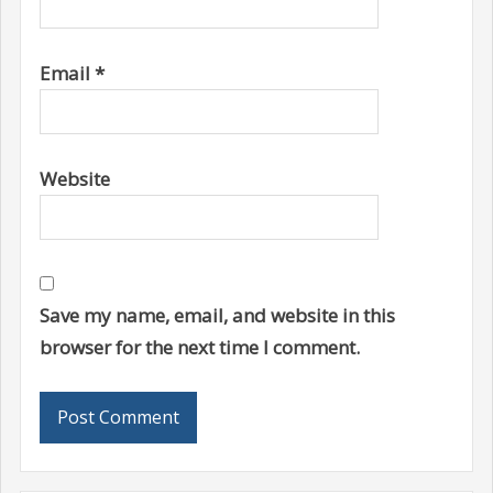
Email
*
Website
Save my name, email, and website in this
browser for the next time I comment.