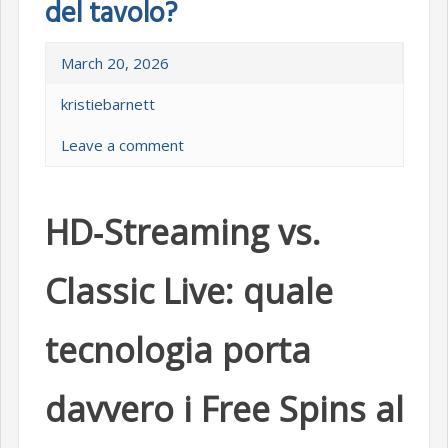
del tavolo?
March 20, 2026
kristiebarnett
Leave a comment
HD‑Streaming vs.
Classic Live: quale
tecnologia porta
davvero i Free Spins al