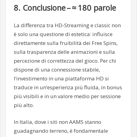
8. Conclusione – ≈ 180 parole
La differenza tra HD‑Streaming e classic non
è solo una questione di estetica: influisce
direttamente sulla fruibilità dei Free Spins,
sulla trasparenza delle animazioni e sulla
percezione di correttezza del gioco. Per chi
dispone di una connessione stabile,
l’investimento in una piattaforma HD si
traduce in un’esperienza più fluida, in bonus
più visibili e in un valore medio per sessione
più alto.
In Italia, dove i siti non AAMS stanno
guadagnando terreno, è fondamentale