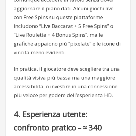
aggiornare il piano dati. Alcuni giochi live
con Free Spins su queste piattaforme
includono “Live Baccarat + 5 Free Spins” o
“Live Roulette + 4 Bonus Spins”, ma le
grafiche appaiono più “pixelate” e le icone di
vincita meno evidenti.
In pratica, il giocatore deve scegliere tra una
qualità visiva più bassa ma una maggiore
accessibilità, o investire in una connessione
più veloce per godere dell’esperienza HD.
4. Esperienza utente:
confronto pratico – ≈ 340