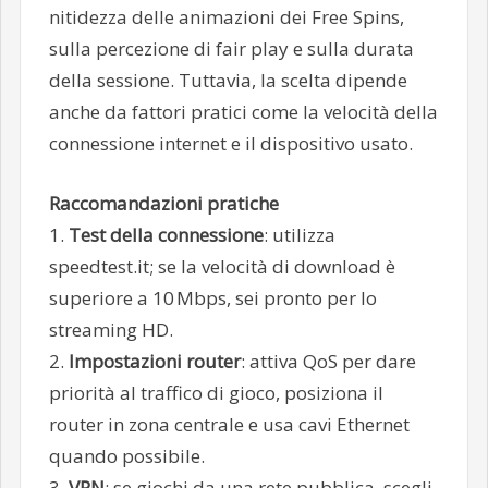
nitidezza delle animazioni dei Free Spins,
sulla percezione di fair play e sulla durata
della sessione. Tuttavia, la scelta dipende
anche da fattori pratici come la velocità della
connessione internet e il dispositivo usato.
Raccomandazioni pratiche
1.
Test della connessione
: utilizza
speedtest.it; se la velocità di download è
superiore a 10 Mbps, sei pronto per lo
streaming HD.
2.
Impostazioni router
: attiva QoS per dare
priorità al traffico di gioco, posiziona il
router in zona centrale e usa cavi Ethernet
quando possibile.
3.
VPN
: se giochi da una rete pubblica, scegli