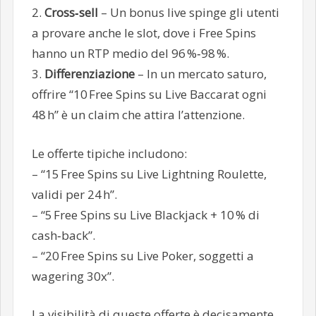
2.
Cross‑sell
– Un bonus live spinge gli utenti
a provare anche le slot, dove i Free Spins
hanno un RTP medio del 96 %‑98 %.
3.
Differenziazione
– In un mercato saturo,
offrire “10 Free Spins su Live Baccarat ogni
48 h” è un claim che attira l’attenzione.
Le offerte tipiche includono:
– “15 Free Spins su Live Lightning Roulette,
validi per 24 h”.
– “5 Free Spins su Live Blackjack + 10 % di
cash‑back”.
– “20 Free Spins su Live Poker, soggetti a
wagering 30x”.
La visibilità di queste offerte è decisamente