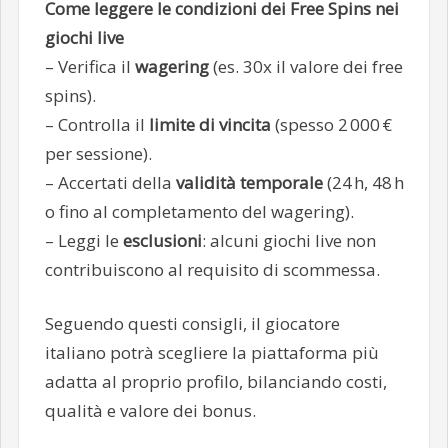
Come leggere le condizioni dei Free Spins nei
giochi live
– Verifica il
wagering
(es. 30x il valore dei free
spins).
– Controlla il
limite di vincita
(spesso 2 000 €
per sessione).
– Accertati della
validità temporale
(24 h, 48 h
o fino al completamento del wagering).
– Leggi le
esclusioni
: alcuni giochi live non
contribuiscono al requisito di scommessa.
Seguendo questi consigli, il giocatore
italiano potrà scegliere la piattaforma più
adatta al proprio profilo, bilanciando costi,
qualità e valore dei bonus.