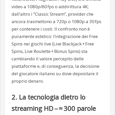
video a 1080p/60 fps o addirittura 4K;
dall’altro i “Classic Stream”, provider che
ancora trasmettono a 720p o 1080p a 30 fps
per contenere i costi. Il confronto non è
puramente estetico: l’integrazione dei Free
Spins nei giochi live (Live Blackjack + Free
Spins, Live Roulette + Bonus Spins) sta
cambiando il valore percepito delle
piattaforme e, di conseguenza, la decisione
del giocatore italiano su dove depositare il
proprio denaro.
2. La tecnologia dietro lo
streaming HD – ≈ 300 parole