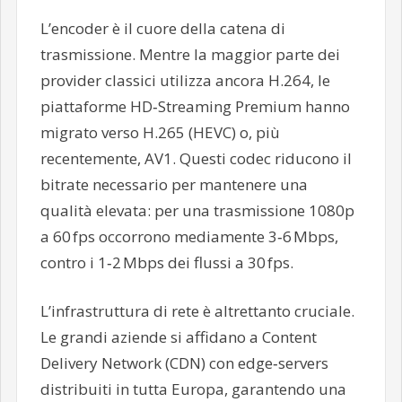
L’encoder è il cuore della catena di
trasmissione. Mentre la maggior parte dei
provider classici utilizza ancora H.264, le
piattaforme HD‑Streaming Premium hanno
migrato verso H.265 (HEVC) o, più
recentemente, AV1. Questi codec riducono il
bitrate necessario per mantenere una
qualità elevata: per una trasmissione 1080p
a 60 fps occorrono mediamente 3‑6 Mbps,
contro i 1‑2 Mbps dei flussi a 30 fps.
L’infrastruttura di rete è altrettanto cruciale.
Le grandi aziende si affidano a Content
Delivery Network (CDN) con edge‑servers
distribuiti in tutta Europa, garantendo una