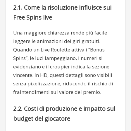
2.1. Come la risoluzione influisce sui
Free Spins live
Una maggiore chiarezza rende più facile
leggere le animazioni dei giri gratuiti.
Quando un Live Roulette attiva i “Bonus
Spins”, le luci lampeggiano, i numeri si
evidenziano e il croupier indica la sezione
vincente. In HD, questi dettagli sono visibili
senza pixelizzazione, riducendo il rischio di
fraintendimenti sul valore del premio.
2.2. Costi di produzione e impatto sul
budget del giocatore