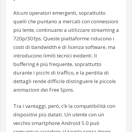
Alcuni operatori emergenti, soprattutto
quelli che puntano a mercati con connessioni
più lente, continuano a utilizzare streaming a
720p/30 fps. Queste piattaforme riducono i
costi di bandwidth e di licenza software, ma
introducono limiti tecnici evidenti. Il
buffering è più frequente, soprattutto
durante i picchi di traffico, e la perdita di
dettagli rende difficile distinguere le piccole
animazioni dei Free Spins.
Tra i vantaggi, però, c’è la compatibilità con
dispositivi più datati. Un utente con un
vecchio smartphone Android 5.0 può
comunque accedere al tavolo senza dover