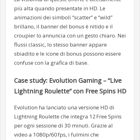
più alta quando presentate in HD. Le
animazioni dei simboli “scatter” e “wild”
brillano, il banner del bonus è nitido e il
croupier lo annuncia con un gesto chiaro. Nei
flussi classic, lo stesso banner appare
sbiadito e le icone di bonus possono essere
confuse con la grafica di base.
Case study: Evolution Gaming – “Live
Lightning Roulette” con Free Spins HD
Evolution ha lanciato una versione HD di
Lightning Roulette che integra 12 Free Spins
per ogni sessione di 30 minuti. Grazie al
video a 1080p/60 fps, i fulmini che