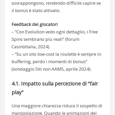
sovrappongono, rendendo difficile capire se
il bonus è stato attivato.
Feedback dei giocatori
– “Con Evolution vedo ogni dettaglio, i Free
Spins sembrano più reali” (forum
CasinòItalia, 2024).
– “Su un sito low‑cost la roulette è sempre in
buffering, perdo i momenti di bonus”
(sondaggio Siti non AAMS, aprile 2024).
4.1. Impatto sulla percezione di “fair
play”
Una maggiore chiarezza riduce il sospetto di
manipolazione. Quando le animazioni dei