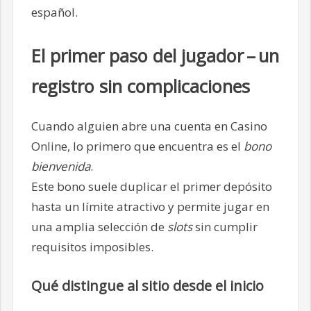
español.
El primer paso del jugador – un
registro sin complicaciones
Cuando alguien abre una cuenta en Casino
Online, lo primero que encuentra es el
bono
bienvenida
.
Este bono suele duplicar el primer depósito
hasta un límite atractivo y permite jugar en
una amplia selección de
slots
sin cumplir
requisitos imposibles.
Qué distingue al sitio desde el inicio