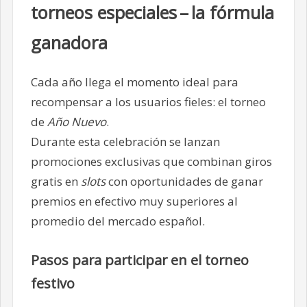
torneos especiales – la fórmula
ganadora
Cada año llega el momento ideal para
recompensar a los usuarios fieles: el torneo
de
Año Nuevo
.
Durante esta celebración se lanzan
promociones exclusivas que combinan giros
gratis en
slots
con oportunidades de ganar
premios en efectivo muy superiores al
promedio del mercado español.​
Pasos para participar en el torneo
festivo