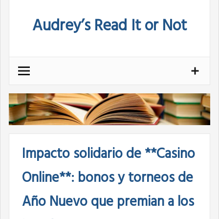
Skip
Audrey’s Read It or Not
to
content
Impacto solidario de **Casino
Online**: bonos y torneos de
Año Nuevo que premian a los