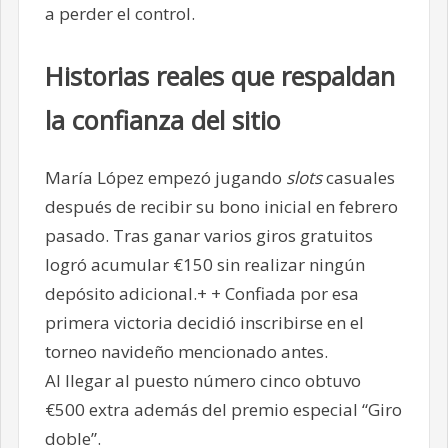
a perder el control.
Historias reales que respaldan
la confianza del sitio
María López empezó jugando
slots
casuales
después de recibir su bono inicial en febrero
pasado. Tras ganar varios giros gratuitos
logró acumular €150 sin realizar ningún
depósito adicional.+ + Confiada por esa
primera victoria decidió inscribirse en el
torneo navideño mencionado antes.
Al llegar al puesto número cinco obtuvo
€500 extra además del premio especial “Giro
doble”.