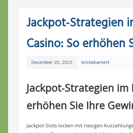
Jackpot‑Strategien i
Casino: So erhöhen 
December 20, 2025
kristiebarnett
Jackpot‑Strategien im 
erhöhen Sie Ihre Gew
Jackpot‑Slots locken mit riesigen Auszahlunge