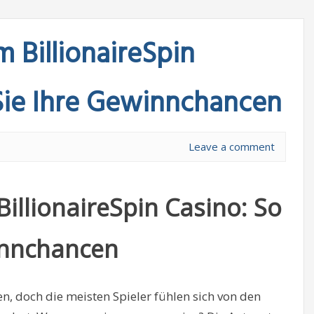
m BillionaireSpin
Sie Ihre Gewinnchancen
Leave a comment
BillionaireSpin Casino: So
innchancen
n, doch die meisten Spieler fühlen sich von den