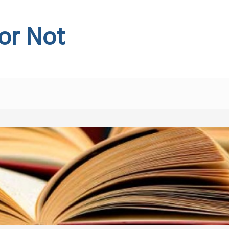
 or Not