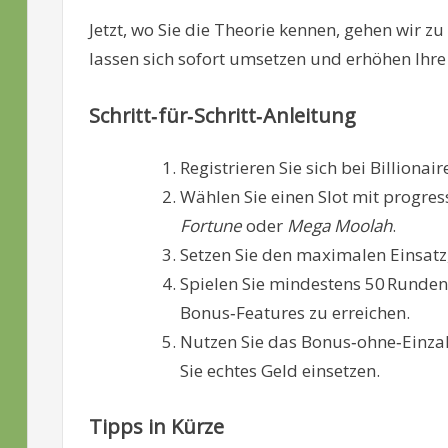
Jetzt, wo Sie die Theorie kennen, gehen wir z
lassen sich sofort umsetzen und erhöhen Ihre
Schritt‑für‑Schritt‑Anleitung
Registrieren Sie sich bei Billion
Wählen Sie einen Slot mit progress
Fortune
oder
Mega Moolah
.
Setzen Sie den maximalen Einsatz
Spielen Sie mindestens 50 Runden
Bonus‑Features zu erreichen.
Nutzen Sie das Bonus‑ohne‑Einza
Sie echtes Geld einsetzen.
Tipps in Kürze