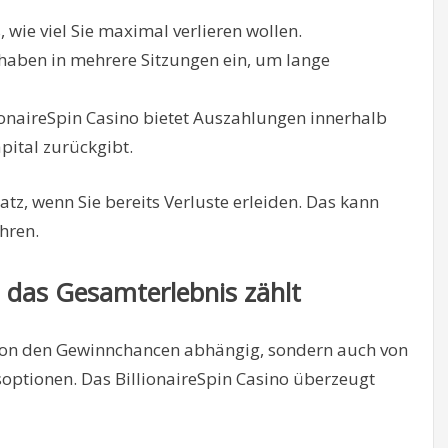
 wie viel Sie maximal verlieren wollen.
uthaben in mehrere Sitzungen ein, um lange
lionaireSpin Casino bietet Auszahlungen innerhalb
pital zurückgibt.
atz, wenn Sie bereits Verluste erleiden. Das kann
hren.
das Gesamterlebnis zählt
r von den Gewinnchancen abhängig, sondern auch von
optionen. Das BillionaireSpin Casino überzeugt