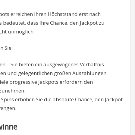
pots erreichen ihren Höchststand erst nach
 bedeutet, dass Ihre Chance, den Jackpot zu
icht unmöglich.
 Sie:
hlen – Sie bieten ein ausgewogenes Verhältnis
nen und gelegentlichen großen Auszahlungen.
ele progressive Jackpots erfordern den
lzunehmen.
Spins erhöhen Sie die absolute Chance, den Jackpot
rengen.
winne