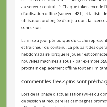
au serveur centralisé. Chaque token encode l’
d’utilisation offline (souvent 48 h) et la list
utilisation prolongée d’un jeu dont la licenc
connexion.
La mise à jour périodique du cache représente
et fraîcheur du contenu. La plupart des opé
hebdomadaire lorsque le joueur est connecté à
nouvelles machines à sous – par exemple
Sta
prochain déplacement offline tout en limita
Comment les free‑spins sont préchargé
Lors de la phase d’actualisation (Wi‑Fi ou do
de session et récupère les campagnes promotio