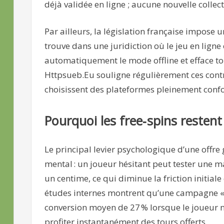
déjà validée en ligne ; aucune nouvelle collec
Par ailleurs, la législation française impose u
trouve dans une juridiction où le jeu en ligne 
automatiquement le mode offline et efface to
Httpsueb.Eu souligne régulièrement ces contra
choisissent des plateformes pleinement confo
Pourquoi les free‑spins resten
Le principal levier psychologique d’une offre 
mental : un joueur hésitant peut tester une
un centime, ce qui diminue la friction initia
études internes montrent qu’une campagne « 
conversion moyen de 27 % lorsque le joueur
profiter instantanément des tours offerts.