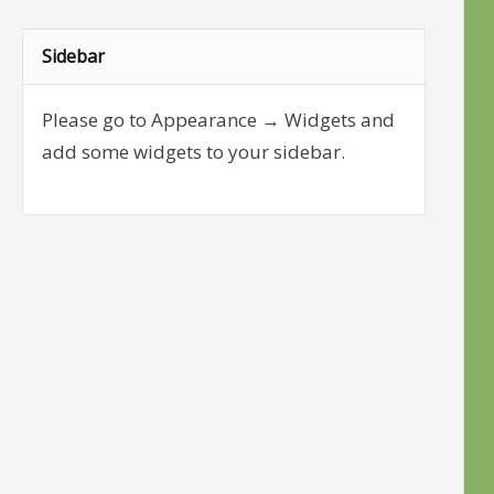
Sidebar
Please go to Appearance → Widgets and
add some widgets to your sidebar.