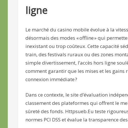
ligne
Le marché du casino mobile évolue à la vitess
désormais des modes « offline » qui permette
inexistant ou trop coûteux. Cette capacité sédu
train, des festivals ruraux ou des zones monta
simple divertissement, l’accès hors ligne soulè
comment garantir que les mises et les gains r
connexion immédiate ?
Dans ce contexte, le site d’évaluation indépe
classement des plateformes qui offrent le mei
sûreté des fonds. Httpsueb.Eu teste rigoureu
normes PCI DSS et évalue la transparence d