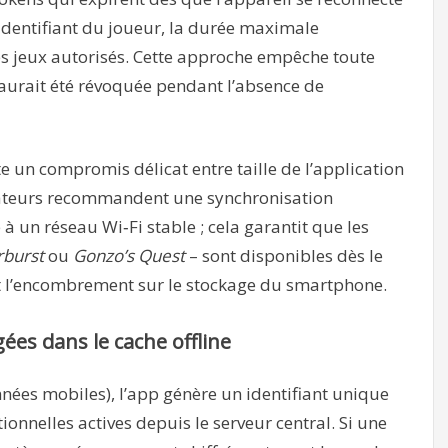
identifiant du joueur, la durée maximale
e des jeux autorisés. Cette approche empêche toute
e aurait été révoquée pendant l’absence de
 un compromis délicat entre taille de l’application
rateurs recommandent une synchronisation
 un réseau Wi‑Fi stable ; cela garantit que les
rburst
ou
Gonzo’s Quest
– sont disponibles dès le
nt l’encombrement sur le stockage du smartphone.
es dans le cache offline
nnées mobiles), l’app génère un identifiant unique
nnelles actives depuis le serveur central. Si une