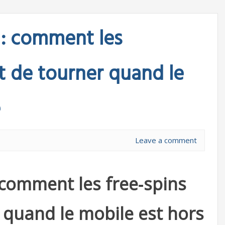
 : comment les
t de tourner quand le
e
Leave a comment
 comment les free‑spins
 quand le mobile est hors