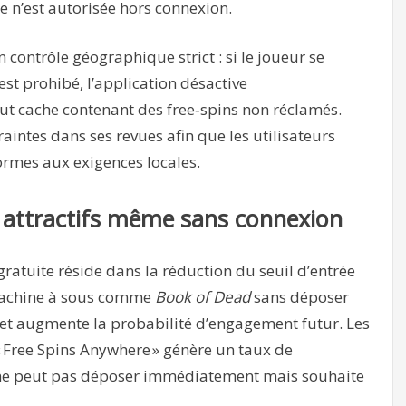
te n’est autorisée hors connexion.
n contrôle géographique strict : si le joueur se
est prohibé, l’application désactive
ut cache contenant des free‑spins non réclamés.
intes dans ses revues afin que les utilisateurs
rmes aux exigences locales.
t attractifs même sans connexion
gratuite réside dans la réduction du seuil d’entrée
 machine à sous comme
Book of Dead
sans déposer
le et augmente la probabilité d’engagement futur. Les
Free Spins Anywhere » génère un taux de
 ne peut pas déposer immédiatement mais souhaite