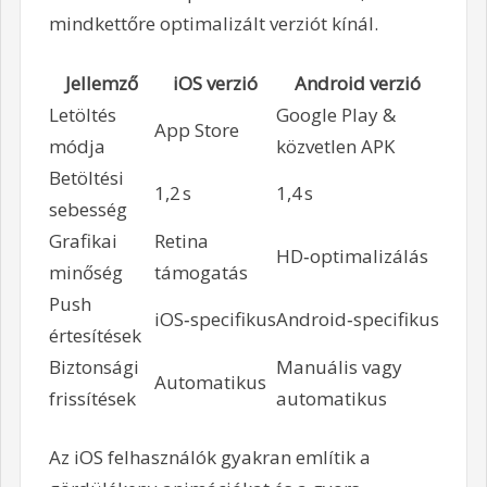
mindkettőre optimalizált verziót kínál.
Jellemző
iOS verzió
Android verzió
Letöltés
Google Play &
App Store
módja
közvetlen APK
Betöltési
1,2 s
1,4 s
sebesség
Grafikai
Retina
HD‑optimalizálás
minőség
támogatás
Push
iOS‑specifikus
Android‑specifikus
értesítések
Biztonsági
Manuális vagy
Automatikus
frissítések
automatikus
Az iOS felhasználók gyakran említik a