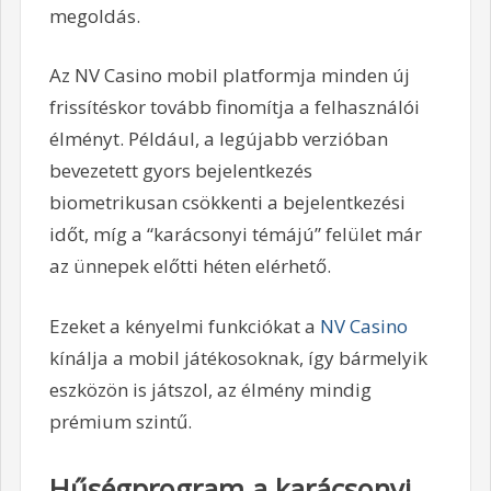
megoldás.
Az NV Casino mobil platformja minden új
frissítéskor tovább finomítja a felhasználói
élményt. Például, a legújabb verzióban
bevezetett gyors bejelentkezés
biometrikusan csökkenti a bejelentkezési
időt, míg a “karácsonyi témájú” felület már
az ünnepek előtti héten elérhető.
Ezeket a kényelmi funkciókat a
NV Casino
kínálja a mobil játékosoknak, így bármelyik
eszközön is játszol, az élmény mindig
prémium szintű.
Hűségprogram a karácsonyi