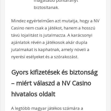
magasabb pontarányt
biztosítanak.
Mindez egyértelműen azt mutatja, hogy a NV
Casino nem csak a játékot, hanem a hosszú
távú lojalitást is jutalmazza. A karácsonyi
ajánlatok révén a játékosok akár dupla
jutalmakat is kaphatnak, amely növeli a
nyerési esélyeket és a szórakozást.
Gyors kifizetések és biztonság
– miért válaszd a NV Casino
hivatalos oldalt
A legtöbb magyar játékos számára a