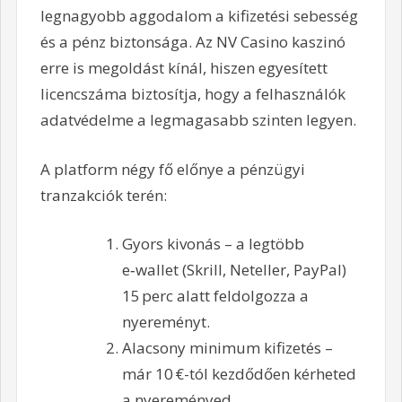
legnagyobb aggodalom a kifizetési sebesség
és a pénz biztonsága. Az NV Casino kaszinó
erre is megoldást kínál, hiszen egyesített
licencszáma biztosítja, hogy a felhasználók
adatvédelme a legmagasabb szinten legyen.
A platform négy fő előnye a pénzügyi
tranzakciók terén:
Gyors kivonás – a legtöbb
e‑wallet (Skrill, Neteller, PayPal)
15 perc alatt feldolgozza a
nyereményt.
Alacsony minimum kifizetés –
már 10 €-tól kezdődően kérheted
a nyereményed.