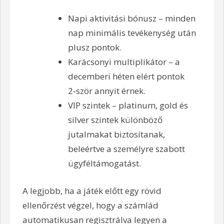
Napi aktivitási bónusz – minden
nap minimális tevékenység után
plusz pontok.
Karácsonyi multiplikátor – a
decemberi héten elért pontok
2‑ször annyit érnek.
VIP szintek – platinum, gold és
silver szintek különböző
jutalmakat biztosítanak,
beleértve a személyre szabott
ügyféltámogatást.
A legjobb, ha a játék előtt egy rövid
ellenőrzést végzel, hogy a számlád
automatikusan regisztrálva legyen a