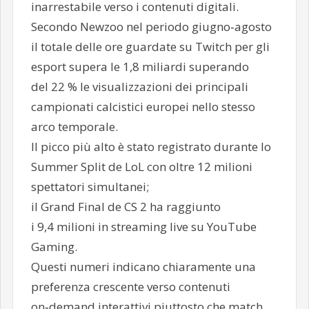
inarrestabile verso i contenuti digitali.
Secondo Newzoo nel periodo giugno‑agosto
il totale delle ore guardate su Twitch per gli
esport supera le 1,8 miliardi superando
del 22 % le visualizzazioni dei principali
campionati calcistici europei nello stesso
arco temporale.
Il picco più alto è stato registrato durante lo
Summer Split de LoL con oltre 12 milioni
spettatori simultanei;
il Grand Final de CS 2 ha raggiunto
i 9,4 milioni in streaming live su YouTube
Gaming.
Questi numeri indicano chiaramente una
preferenza crescente verso contenuti
on‑demand interattivi piuttosto che match