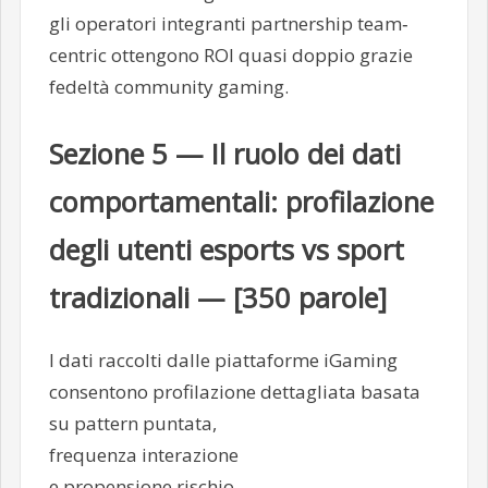
gli operatori integranti partnership team‐
centric ottengono ROI quasi doppio grazie
fedeltà community gaming.
Sezione 5 — Il ruolo dei dati
comportamentali: profilazione
degli utenti esports vs sport
tradizionali — [350 parole]
I dati raccolti dalle piattaforme iGaming
consentono profilazione dettagliata basata
su pattern puntata,
frequenza interazione
e propensione rischio.