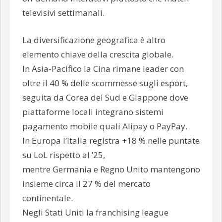
televisivi settimanali.
La diversificazione geografica è altro
elemento chiave della crescita globale.
In Asia‑Pacifico la Cina rimane leader con
oltre il 40 % delle scommesse sugli esport,
seguita da Corea del Sud e Giappone dove
piattaforme locali integrano sistemi
pagamento mobile quali Alipay o PayPay.
In Europa l’Italia registra +18 % nelle puntate
su LoL rispetto al ’25,
mentre Germania e Regno Unito mantengono
insieme circa il 27 % del mercato
continentale.
Negli Stati Uniti la franchising league