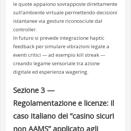
le quote appaiono sovrapposte direttamente
sull’ambiente virtuale permettendo decisioni
istantanee via gesture riconosciute dal
controller.
In futuro si prevede integrazione haptic
feedback per simulare vibrazioni legate a
eventi critici — ad esempio kill streak —
creando legame sensoriale tra azione
digitale ed esperienza wagering.
Sezione 3 —
Regolamentazione e licenze: il
caso italiano dei “casino sicuri
non AAMS” applicato agli