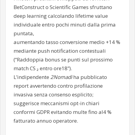
BetConstruct o Scientific Games sfruttano
deep learning calcolando lifetime value
individuale entro pochi minuti dalla prima
puntata,
aumentando tasso conversione medio +14 %
mediante push notification contestuali
(“Raddoppia bonus se punti sul prossimo
match CS ₂ entro ore18”).
L’indipendente
2Nomadi
ha pubblicato
report avvertendo contro profilazione
invasiva senza consenso esplicito;
suggerisce meccanismi opt-in chiari
conformi GDPR evitando multe fino al4 %
fatturato annuo operatore.