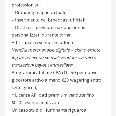
professionisti:
– Branding maglie virtuali;
– Inserimento nei broadcast ufficiali;
– Diritti esclusivi promozione bonus
personalizzati durante tornei.
Altri canali revenue includono:
Vendita merchandise digitale – skin o emote
legate ad eventi speciali vendute via micro‐
transazioni payout immediata;
Programmi affiliate CPA (€0,.50 per nuovo
giocatore attivo almeno €20 wagering entro
sette giorni);
* Licenze API dati premium vendute fino
$0,.02 evento analizzato.
Un caso studio illuminante riguarda