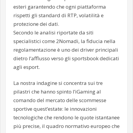
esteri garantendo che ogni piattaforma
rispetti gli standard di RTP, volatilità e
protezione dei dati.
Secondo le analisi riportate da siti
specialistici come 2Nomadi, la fiducia nella
regolamentazione è uno dei driver principali
dietro l’afflusso verso gli sportsbook dedicati
agli esport.
La nostra indagine si concentra sui tre
pilastri che hanno spinto l’iGaming al
comando del mercato delle scommesse
sportive quest’estate: le innovazioni
tecnologiche che rendono le quote istantanee
più precise, il quadro normativo europeo che