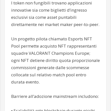
I token non fungibili trovano applicazioni
innovative sia come biglietti d’ingresso
esclusivi sia come asset puntabili
direttamente nei market maker peer‑to‑peer.
Un progetto pilota chiamato Esports NFT
Pool permette acquisto NFT rappresentanti
squadre VALORANT Champions Europe;
ogni NFT detiene diritto quota proporzionale
commissionì generate dalle scommesse
collocate sul relativo match pool entro
durata evento.
Barriere all’adozione mainstream includono:
• Scalabilità rete blockchain durante picchi