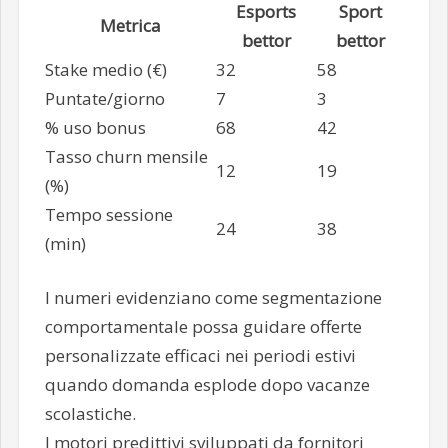
Esports
Sport
Metrica
bettor
bettor
Stake medio (€)
32
58
Puntate/giorno
7
3
% uso bonus
68
42
Tasso churn mensile
12
19
(%)
Tempo sessione
24
38
(min)
I numeri evidenziano come segmentazione
comportamentale possa guidare offerte
personalizzate efficaci nei periodi estivi
quando domanda esplode dopo vacanze
scolastiche.
I motori predittivi sviluppati da fornitori