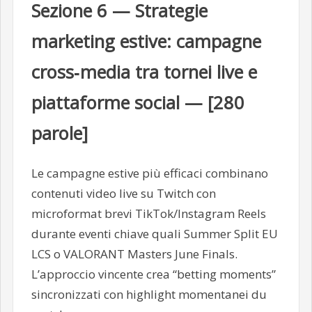
Sezione 6 — Strategie
marketing estive: campagne
cross‐media tra tornei live e
piattaforme social — [280
parole]
Le campagne estive più efficaci combinano
contenuti video live su Twitch con
microformat brevi TikTok/Instagram Reels
durante eventi chiave quali Summer Split EU
LCS o VALORANT Masters June Finals.
L’approccio vincente crea “betting moments”
sincronizzati con highlight momentanei du