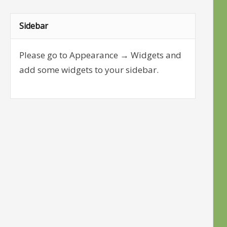
Sidebar
Please go to Appearance → Widgets and
add some widgets to your sidebar.