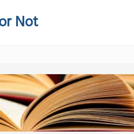
 or Not