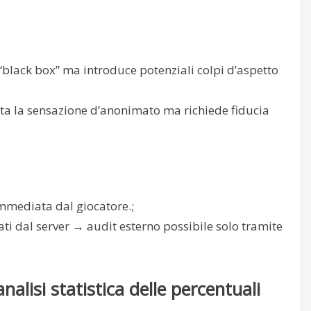
o “black box” ma introduce potenziali colpi d’aspetto
a la sensazione d’anonimato ma richiede fiducia
mmediata dal giocatore.;
ati dal server → audit esterno possibile solo tramite
alisi statistica delle percentuali