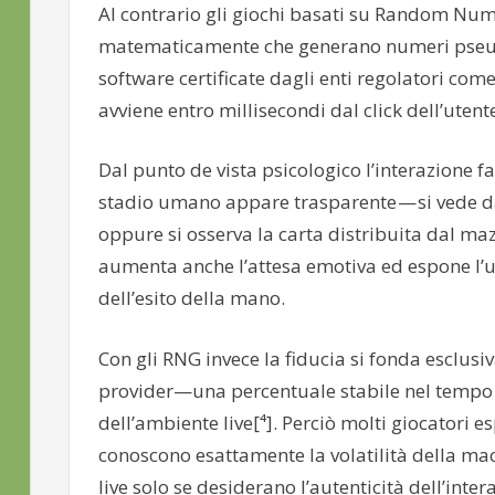
Al contrario gli giochi basati su Random Num
matematicamente che generano numeri pseudo‑c
software certificate dagli enti regolatori com
avviene entro millisecondi dal click dell’utente​[
Dal punto de vista psicologico l’interazione fa
stadio umano appare trasparente — si vede dav
oppure si osserva la carta distribuita dal maz
aumenta anche l’attesa emotiva ed espone l’ute
dell’esito della mano.​
Con gli RNG invece la fiducia si fonda esclus
provider⁠—⁠una percentuale stabile nel tempo
dell’ambiente live​​[⁴]​. Perciò molti giocatori
conoscono esattamente la volatilità della macch
live solo se desiderano l’autenticità dell’intera