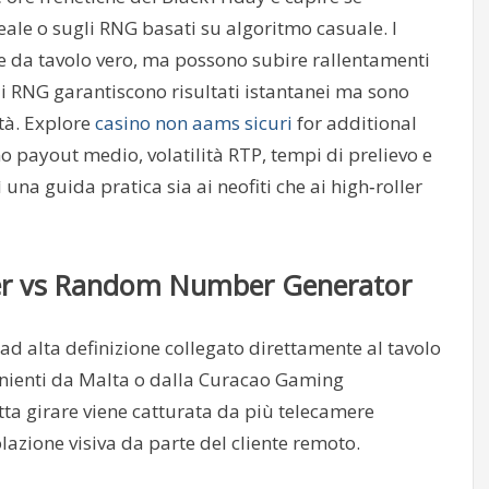
eale o sugli RNG basati su algoritmo casuale. I
 da tavolo vero, ma possono subire rallentamenti
gli RNG garantiscono risultati istantanei ma sono
tà. Explore
casino non aams sicuri
for additional
o payout medio, volatilità RTP, tempi di prelievo e
 una guida pratica sia ai neofiti che ai high‑roller
aler vs Random Number Generator
ad alta definizione collegato direttamente al tavolo
venienti da Malta o dalla Curacao Gaming
ta girare viene catturata da più telecamere
azione visiva da parte del cliente remoto.​