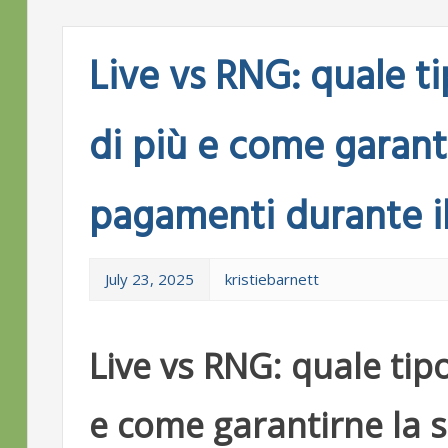
Live vs RNG: quale t
di più e come garanti
pagamenti durante il
July 23, 2025
kristiebarnett
Live vs RNG: quale tipo
e come garantirne la 