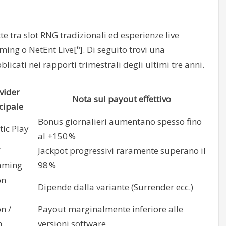
tte tra slot RNG tradizionali ed esperienze live
ng o NetEnt Live​[⁶]​. Di seguito trovi una
ati nei rapporti trimestrali degli ultimi tre anni.​
vider
Nota sul payout effettivo
cipale
Bonus giornalieri aumentano spesso fino
ic Play
al +150 %
/
Jackpot progressivi raramente superano il
aming
98 %
on
Dipende dalla variante (Surrender ecc.)
n /
Payout marginalmente inferiore alle
ech
versioni software