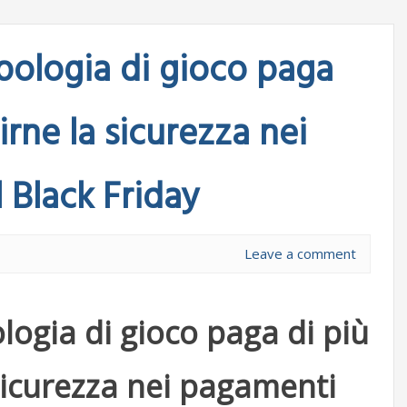
ipologia di gioco paga
rne la sicurezza nei
 Black Friday
Leave a comment
logia di gioco paga di più
sicurezza nei pagamenti