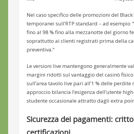
Nel caso specifico delle promozioni del Blac
temporanei sull’RTP standard – ad esempio
“
fino al 98 % fino alla mezzanotte del giorno fe
soprattutto ai clienti registrati prima della
preventiva.“
Le versioni live mantengono generalmente valo
margini ridotti sul vantaggio del casinò fisi
sull’area tavolo live pari all’1 % delle perdite 
approccio bilancia l’esigenza dell’utente high
studente occasionale attratto dagli extra point 
Sicurezza dei pagamenti: crittog
certificazioni