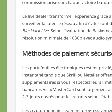
commission prise sur chaque victoire bancair
Le live dealer transforme l’expérience grâce 
surveiller la latence réseau afin d’éviter tou
Blackjack Live
. Selon l’évaluation de Basketn
résolution minimale de 1080p avec audio sync
Méthodes de paiement sécuris
Les portefeuilles électroniques restent privil
instantané tandis que Skrill ou Neteller offren
supplémentaires si vous respectez leurs limi
bancaires Visa/MasterCard sont largement ac
2‑3 jours ouvrés pour les retraits selon l’éta
Les crypto‑monnaies gagnent progressivement