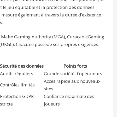
t le jeu équitable et la protection des données
e mesure également à travers la durée d’existence
s.
uve Malte Gaming Authority (MGA), Curaçao eGaming
UKGC). Chacune possède ses propres exigences
Sécurité des données
Points forts
Audits réguliers
Grande variété d’opérateurs
Accès rapide aux nouveaux
Contrôles limités
sites
Protection GDPR
Confiance maximale des
stricte
joueurs