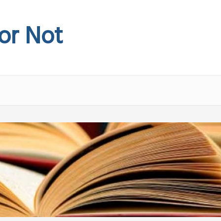
 or Not