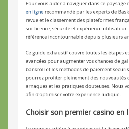
Pour vous aider à naviguer dans ce paysage 
en ligne
recommandé par les experts de Baske
revue et le classement des plateformes frança
sur licence, sécurité et expérience utilisate
référence incontournable depuis plusieurs a
Ce guide exhaustif couvre toutes les étapes ess
avancées pour augmenter vos chances de gain
bankroll et les méthodes de paiement sécuri
pourrez profiter pleinement des nouveautés du
arnaques et les pratiques douteuses. Nous vou
afin d’optimiser votre expérience ludique.
Choisir son premier casino en l
Le premier critère à examiner est la licence d