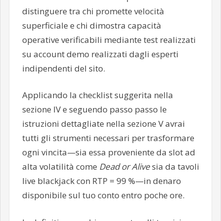
distinguere tra chi promette velocità
superficiale e chi dimostra capacità
operative verificabili mediante test realizzati
su account demo realizzati dagli esperti
indipendenti del sito.
Applicando la checklist suggerita nella
sezione IV e seguendo passo passo le
istruzioni dettagliate nella sezione V avrai
tutti gli strumenti necessari per trasformare
ogni vincita—sia essa proveniente da slot ad
alta volatilità come
Dead or Alive
sia da tavoli
live blackjack con RTP = 99 %—in denaro
disponibile sul tuo conto entro poche ore.