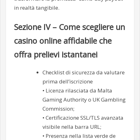
in realtà tangibile.
Sezione IV – Come scegliere un
casino online affidabile che
offra prelievi istantanei
Checklist di sicurezza da valutare
prima dell’iscrizione
• Licenza rilasciata da Malta
Gaming Authority o UK Gambling
Commission;
• Certificazione SSL/TLS avanzata
visibile nella barra URL;
• Presenza nella lista verde de