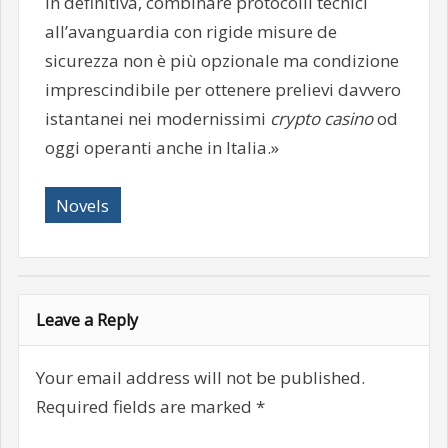
In definitiva, combinare protocolli tecnici
all’avanguardia con rigide misure de
sicurezza non è più opzionale ma condizione
imprescindibile per ottenere prelievi davvero
istantanei nei modernissimi
crypto casino
od
oggi operanti anche in Italia.»
Novels
Leave a Reply
Your email address will not be published.
Required fields are marked
*