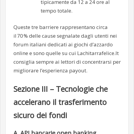
tipicamente da 12 a 24 ore al
tempo totale.
Queste tre barriere rappresentano circa
il 70 % delle cause segnalate dagli utenti nei
forum italiani dedicati ai giochi d’azzardo
online e sono quelle su cui Lachitarrafelice.It
consiglia sempre ai lettori di concentrarsi per
migliorare l’esperienza payout.
Sezione III – Tecnologie che
accelerano il trasferimento
sicuro dei fondi
A. API bancarie open banking