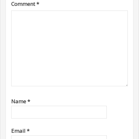
Comment
*
Name
*
Email
*