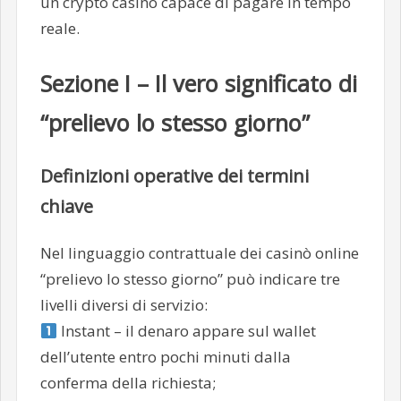
un crypto casino capace di pagare in tempo
reale.
Sezione I – Il vero significato di
“prelievo lo stesso giorno”
Definizioni operative dei termini
chiave
Nel linguaggio contrattuale dei casinò online
“prelievo lo stesso giorno” può indicare tre
livelli diversi di servizio:
Instant – il denaro appare sul wallet
dell’utente entro pochi minuti dalla
conferma della richiesta;