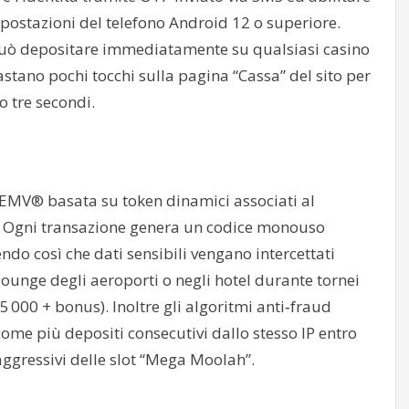
postazioni del telefono Android 12 o superiore.
può depositare immediatamente su qualsiasi casino
astano pochi tocchi sulla pagina “Cassa” del sito per
 tre secondi.​
a EMV® basata su token dinamici associati al
. Ogni transazione genera un codice monouso
do così che dati sensibili vengano intercettati
lounge degli aeroporti o negli hotel durante tornei
5 000 + bonus). Inoltre gli algoritmi anti‑fraud
e più depositi consecutivi dallo stesso IP entro
ggressivi delle slot “Mega Moolah”.