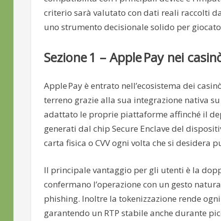
criterio sarà valutato con dati reali raccolti
uno strumento decisionale solido per giocatori
Sezione 1 – Apple Pay nei casin
Apple Pay è entrato nell’ecosistema dei casin
terreno grazie alla sua integrazione nativa s
adattato le proprie piattaforme affinché il d
generati dal chip Secure Enclave del dispositi
carta fisica o CVV ogni volta che si desidera 
Il principale vantaggio per gli utenti è la do
confermano l’operazione con un gesto naturale
phishing. Inoltre la tokenizzazione rende ogni
garantendo un RTP stabile anche durante picchi