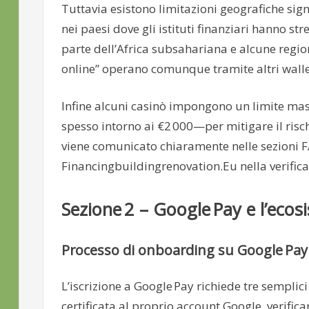
Tuttavia esistono limitazioni geografiche sig
nei paesi dove gli istituti finanziari hanno st
parte dell’Africa subsahariana e alcune regioni
online” operano comunque tramite altri wallet
Infine alcuni casinò impongono un limite mas
spesso intorno ai €2 000—per mitigare il ris
viene comunicato chiaramente nelle sezioni F
Financingbuildingrenovation.Eu nella verific
Sezione 2 – Google Pay e l’eco
Processo di onboarding su Google Pay
L’iscrizione a Google Pay richiede tre semplic
certificata al proprio account Google, verifica