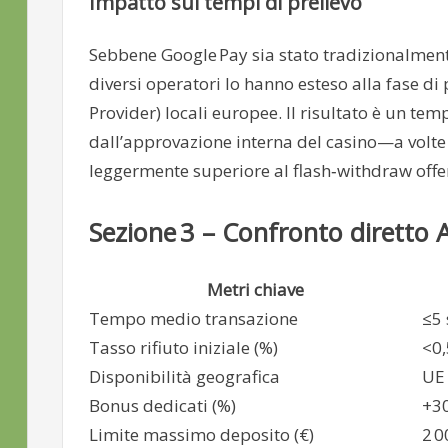
Impatto sui tempi di prelievo
Sebbene Google Pay sia stato tradizionalmen
diversi operatori lo hanno esteso alla fase di
Provider) locali europee. Il risultato è un te
dall’approvazione interna del casino—a volte 
leggermente superiore al flash‑withdraw offe
Sezione 3 – Confronto diretto 
Metri chiave
Tempo medio transazione
≤5 
Tasso rifiuto iniziale (%)
<0,
Disponibilità geografica
UE
Bonus dedicati (%)
+3
Limite massimo deposito (€)
2 0