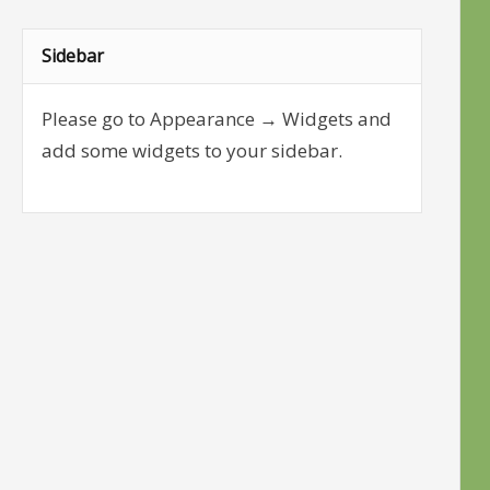
Sidebar
Please go to Appearance → Widgets and
add some widgets to your sidebar.