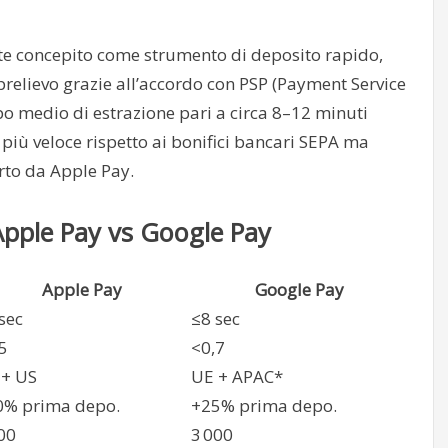
te concepito come strumento di deposito rapido,
 prelievo grazie all’accordo con PSP (Payment Service
mpo medio di estrazione pari a circa 8–12 minuti
più veloce rispetto ai bonifici bancari SEPA ma
rto da Apple Pay.
Apple Pay vs Google Pay
Apple Pay
Google Pay
sec
≤8 sec
5
<0,7
 + US
UE + APAC*
0% prima depo.
+25% prima depo.
00
3 000