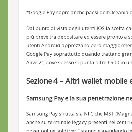
*Google Pay copre anche paesi dell’Oceania
Dal punto di vista degli utenti iOS la scelta
più breve tra depositare ed essere pronto a sc
utenti Android apprezzano però maggiormente la
Google Pay soprattutto quando trattano grand
Alive 2”, dove spesso si punta oltre €500 in u
Sezione 4 – Altri wallet mobile
Samsung Pay e la sua penetrazione nei
Samsung Pay sfrutta sia NFC che MST (Magne
anche su terminale legacy presenti nei centri 
poker online soldi veri” stanno espandendo le 