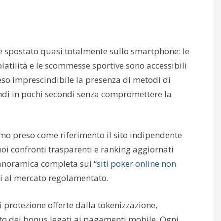
i è spostato quasi totalmente sullo smartphone: le
volatilità e le scommesse sportive sono accessibili
so imprescindibile la presenza di metodi di
ondi in pochi secondi senza compromettere la
mo preso come riferimento il sito indipendente
oi confronti trasparenti e ranking aggiornati
anoramica completa sui “
siti poker online non
bili al mercato regolamentato.
i protezione offerte dalla tokenizzazione,
atto dei bonus legati ai pagamenti mobile. Ogni