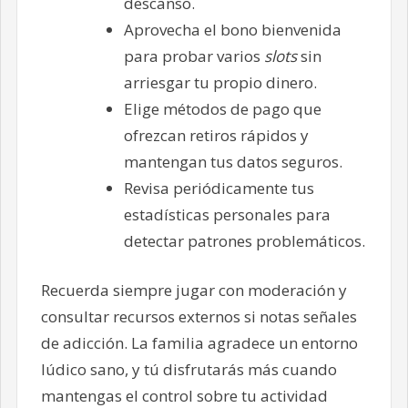
descanso.
Aprovecha el bono bienvenida
para probar varios
slots
sin
arriesgar tu propio dinero.
Elige métodos de pago que
ofrezcan retiros rápidos y
mantengan tus datos seguros.
Revisa periódicamente tus
estadísticas personales para
detectar patrones problemáticos.
Recuerda siempre jugar con moderación y
consultar recursos externos si notas señales
de adicción. La familia agradece un entorno
lúdico sano, y tú disfrutarás más cuando
mantengas el control sobre tu actividad