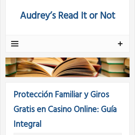
Skip
Audrey’s Read It or Not
to
content
Protección Familiar y Giros
Gratis en Casino Online: Guía
Integral