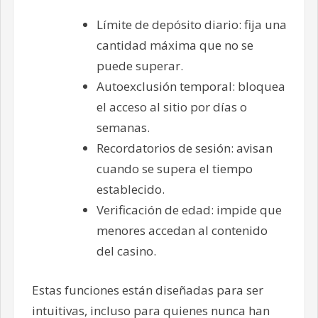
Límite de depósito diario: fija una
cantidad máxima que no se
puede superar.
Autoexclusión temporal: bloquea
el acceso al sitio por días o
semanas.
Recordatorios de sesión: avisan
cuando se supera el tiempo
establecido.
Verificación de edad: impide que
menores accedan al contenido
del casino.
Estas funciones están diseñadas para ser
intuitivas, incluso para quienes nunca han