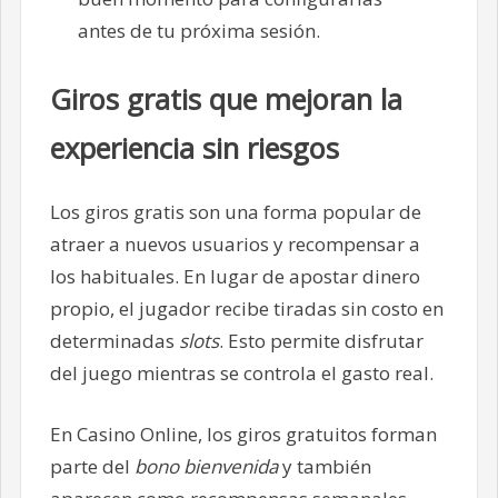
antes de tu próxima sesión.
Giros gratis que mejoran la
experiencia sin riesgos
Los giros gratis son una forma popular de
atraer a nuevos usuarios y recompensar a
los habituales. En lugar de apostar dinero
propio, el jugador recibe tiradas sin costo en
determinadas
slots
. Esto permite disfrutar
del juego mientras se controla el gasto real.
En Casino Online, los giros gratuitos forman
parte del
bono bienvenida
y también