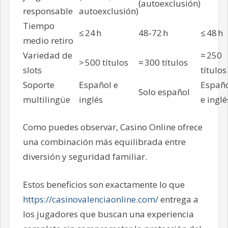
(autoexclusión)
responsable
autoexclusión)
Tiempo
≤ 24 h
48‑72 h
≤ 48 h
medio retiro
Variedad de
≈ 250
> 500 títulos
≈ 300 títulos
slots
títulos
Soporte
Español e
Españ
Solo español
multilingüe
inglés
e inglé
Como puedes observar, Casino Online ofrece
una combinación más equilibrada entre
diversión y seguridad familiar.
Estos beneficios son exactamente lo que
https://casinovalenciaonline.com/
entrega a
los jugadores que buscan una experiencia