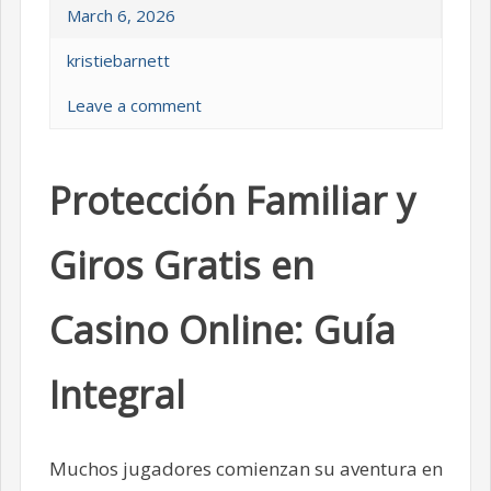
March 6, 2026
kristiebarnett
Leave a comment
Protección Familiar y
Giros Gratis en
Casino Online: Guía
Integral
Muchos jugadores comienzan su aventura en