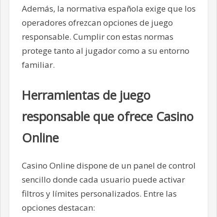
Además, la normativa española exige que los
operadores ofrezcan opciones de juego
responsable. Cumplir con estas normas
protege tanto al jugador como a su entorno
familiar.
Herramientas de juego
responsable que ofrece Casino
Online
Casino Online dispone de un panel de control
sencillo donde cada usuario puede activar
filtros y límites personalizados. Entre las
opciones destacan: