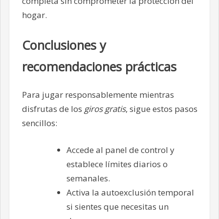
completa sin comprometer la protección del
hogar.
Conclusiones y
recomendaciones prácticas
Para jugar responsablemente mientras
disfrutas de los
giros gratis
, sigue estos pasos
sencillos:
Accede al panel de control y
establece límites diarios o
semanales.
Activa la autoexclusión temporal
si sientes que necesitas un