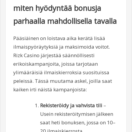
miten hyödyntää bonusja
parhaalla mahdollisella tavalla
Pääsiäinen on loistava aika kerätä lisää
ilmaispyöräytyksiä ja maksimoida voitot.
Rizk Casino järjestää säännöllisesti
erikoiskampanjoita, joissa tarjotaan
ylimääräisiä ilmaiskierroksia suosituissa
peleissä. Tässä muutama askel, joilla saat
kaiken irti näistä kampanjoista:
Rekisteröidy ja vahvista tili
–
Usein rekisteröitymisen jälkeen
saat heti bonuksen, jossa on 10–
20 ilmaiskierrosta.