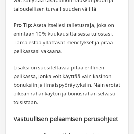
voit säilyttää tasapainon hauskanpidon ja
taloudellisen turvallisuuden välillä.
Pro Tip:
Aseta itsellesi talletusraja, joka on
enintään 10 % kuukausittaisesta tulostasi.
Tämä estää yllättävät menetykset ja pitää
pelikassasi vakaana.
Lisäksi on suositeltavaa pitää erillinen
pelikassa, jonka voit käyttää vain kasinon
bonuksiin ja ilmaispyöräytyksiin. Näin erotat
oikean rahankäytön ja bonusrahan selvästi
toisistaan.
Vastuullisen pelaamisen perusohjeet