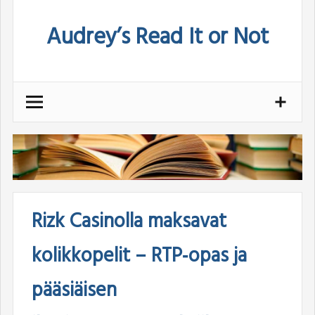
Skip
Audrey’s Read It or Not
to
content
Rizk Casinolla maksavat
kolikkopelit – RTP‑opas ja
pääsiäisen