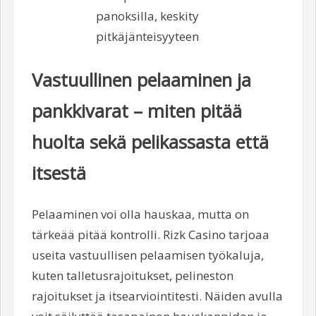
panoksilla, keskity
pitkäjänteisyyteen
Vastuullinen pelaaminen ja
pankkivarat – miten pitää
huolta sekä pelikassasta että
itsestä
Pelaaminen voi olla hauskaa, mutta on
tärkeää pitää kontrolli. Rizk Casino tarjoaa
useita vastuullisen pelaamisen työkaluja,
kuten talletusrajoitukset, pelineston
rajoitukset ja itsearviointitesti. Näiden avulla