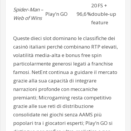
20 FS +
Spider‑Man –
Play’n GO
96,6 %
double‑up
Web of Wins
feature
Queste dieci slot dominano le classifiche dei
casinò italiani perché combinano RTP elevati,
volatilità media‑alta e bonus free spin
particolarmente generosi legati a franchise
famosi. NetEnt continua a guidare il mercato
grazie alla sua capacità di integrare
narrazioni profonde con meccaniche
premianti; Microgaming resta competitivo
grazie alle sue reti di distribuzione
consolidate nei giochi senza AAMS più
popolari tra i giocatori esperti; Play’n GO si