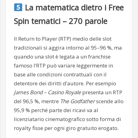
La matematica dietro i Free
Spin tematici – 270 parole
Il Return to Player (RTP) medio delle slot
tradizionali si aggira intorno al 95–96 %, ma
quando una slot è legata a un franchise
famoso l’RTP può variare leggermente in
base alle condizioni contrattuali con il
detentore dei diritti d’autore. Per esempio
James Bond – Casino Royale
presenta un RTP
del 96,5 %, mentre
The Godfather
scende allo
95,9 % perché parte dei ricavi va al
licenziatario cinematografico sotto forma di
royalty fisse per ogni giro gratuito erogato.