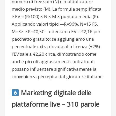
numero di free spin (N) e moltiplicatore
medio previsto (M). La formula semplificata
è EV = (R/100) × N × M × puntata media (P).
Applicando valori tipici—R=96%, N=15 FS,
M=3× e P=€0,50—otteniamo EV ≈ €2,16 per
pacchetto gratuito; se aggiungiamo una
percentuale extra dovuta alla licenza (+2%)
l’EV sale a €2,20 circa, dimostrando come
anche piccoli aggiustamenti contrattuali
possano influenzare significativamente la
convenienza percepita dal giocatore italiano.
Marketing digitale delle
piattaforme live – 310 parole