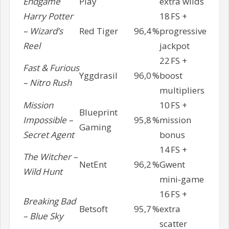
Endgame
Play
extra wilds
Harry Potter
18 FS +
– Wizard’s
Red Tiger
96,4 %
progressive
Reel
jackpot
22 FS +
Fast & Furious
Yggdrasil
96,0 %
boost
– Nitro Rush
multipliers
Mission
10 FS +
Blueprint
Impossible –
95,8 %
mission
Gaming
Secret Agent
bonus
14 FS +
The Witcher –
NetEnt
96,2 %
Gwent
Wild Hunt
mini‑game
16 FS +
Breaking Bad
Betsoft
95,7 %
extra
– Blue Sky
scatter