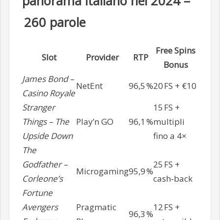
panorama italiano nel 2024 –
260 parole
Free Spins
Slot
Provider
RTP
Bonus
James Bond –
NetEnt
96,5 %
20 FS + €10
Casino Royale
Stranger
15 FS +
Things – The
Play’n GO
96,1 %
multipli
Upside Down
fino a 4×
The
Godfather –
25 FS +
Microgaming
95,9 %
Corleone’s
cash‑back
Fortune
Avengers
Pragmatic
12 FS +
96,3 %