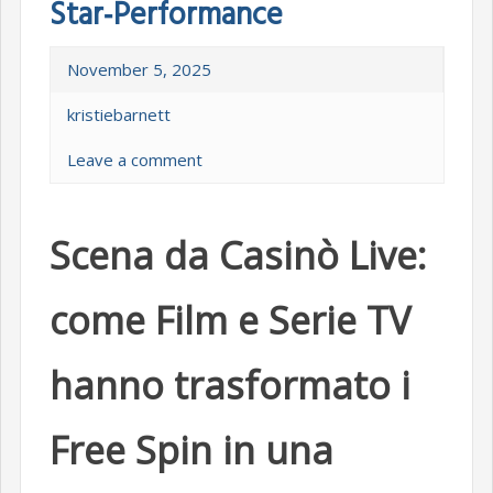
Star‑Performance
November 5, 2025
kristiebarnett
Leave a comment
Scena da Casinò Live:
come Film e Serie TV
hanno trasformato i
Free Spin in una