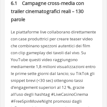
6.1 Campagne cross‑media con
trailer cinematografici reali – 130
parole
Le piattaforme live collaborano direttamente
con case produttrici per creare teaser video
che combinano spezzoni autentici dei film
con clip gameplay dei tavoli dal vivo. Su
YouTube questi video raggiungono
mediamente 1,8 milioni visualizzazioni entro
le prime sette giorni dal lancio; su TikTok gli
snippet brevi (<30 sec) ottengono tassi
d’engagement superiori al 12 %, grazie
all’uso degli hashtag #LiveCasinoCinema
#FreeSpinMovieNight promossi dagli