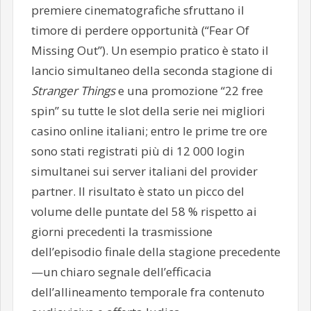
premiere cinematografiche sfruttano il
timore di perdere opportunità (“Fear Of
Missing Out”). Un esempio pratico è stato il
lancio simultaneo della seconda stagione di
Stranger Things
e una promozione “22 free
spin” su tutte le slot della serie nei migliori
casino online italiani; entro le prime tre ore
sono stati registrati più di 12 000 login
simultanei sui server italiani del provider
partner. Il risultato è stato un picco del
volume delle puntate del 58 % rispetto ai
giorni precedenti la trasmissione
dell’episodio finale della stagione precedente
—un chiaro segnale dell’efficacia
dell’allineamento temporale fra contenuto