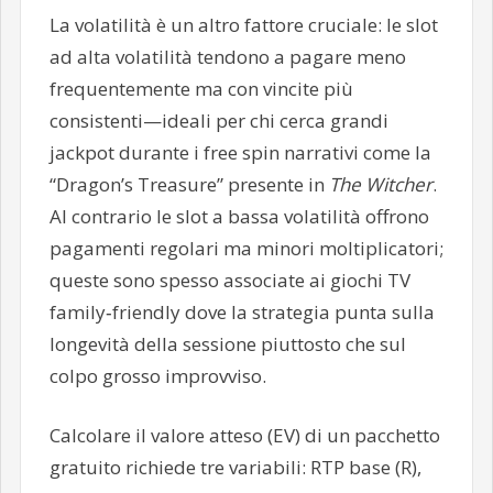
La volatilità è un altro fattore cruciale: le slot
ad alta volatilità tendono a pagare meno
frequentemente ma con vincite più
consistenti—ideali per chi cerca grandi
jackpot durante i free spin narrativi come la
“Dragon’s Treasure” presente in
The Witcher
.
Al contrario le slot a bassa volatilità offrono
pagamenti regolari ma minori moltiplicatori;
queste sono spesso associate ai giochi TV
family‑friendly dove la strategia punta sulla
longevità della sessione piuttosto che sul
colpo grosso improvviso.
Calcolare il valore atteso (EV) di un pacchetto
gratuito richiede tre variabili: RTP base (R),