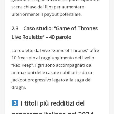
scene chiave del film per aumentare
ulteriormente il payout potenziale.
2.3 Caso studio: “Game of Thrones
Live Roulette” – 40 parole
La roulette dal vivo “Game of Thrones” offre
10 free spin al raggiungimento del livello
“Red Keep”. I giri sono accompagnati da
animazioni delle casate nobiliari e da un
jackpot progressivo legato alla saga dei
draghi.
I titoli più redditizi del