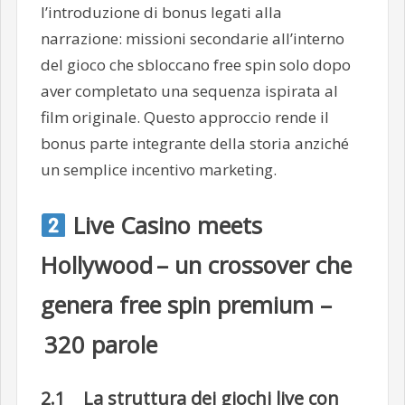
l’introduzione di bonus legati alla
narrazione: missioni secondarie all’interno
del gioco che sbloccano free spin solo dopo
aver completato una sequenza ispirata al
film originale. Questo approccio rende il
bonus parte integrante della storia anziché
un semplice incentivo marketing.
Live Casino meets
Hollywood – un crossover che
genera free spin premium –
320 parole
2.1 La struttura dei giochi live con