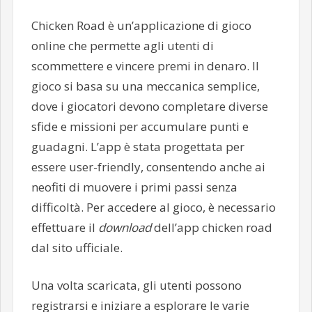
Chicken Road è un’applicazione di gioco
online che permette agli utenti di
scommettere e vincere premi in denaro. Il
gioco si basa su una meccanica semplice,
dove i giocatori devono completare diverse
sfide e missioni per accumulare punti e
guadagni. L’app è stata progettata per
essere user-friendly, consentendo anche ai
neofiti di muovere i primi passi senza
difficoltà. Per accedere al gioco, è necessario
effettuare il
download
dell’app chicken road
dal sito ufficiale.
Una volta scaricata, gli utenti possono
registrarsi e iniziare a esplorare le varie