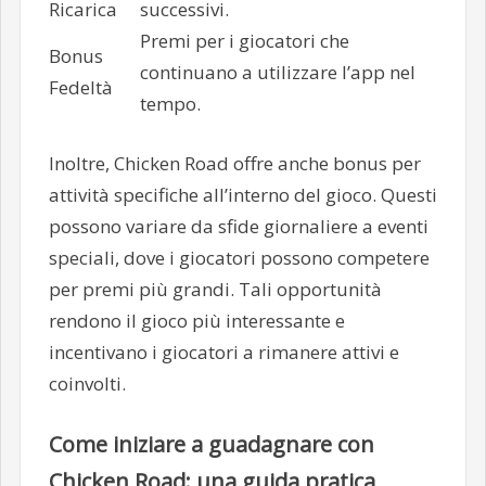
Ricarica
successivi.
Premi per i giocatori che
Bonus
continuano a utilizzare l’app nel
Fedeltà
tempo.
Inoltre, Chicken Road offre anche bonus per
attività specifiche all’interno del gioco. Questi
possono variare da sfide giornaliere a eventi
speciali, dove i giocatori possono competere
per premi più grandi. Tali opportunità
rendono il gioco più interessante e
incentivano i giocatori a rimanere attivi e
coinvolti.
Come iniziare a guadagnare con
Chicken Road: una guida pratica