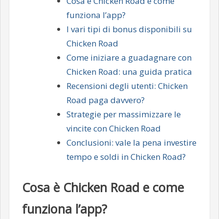
Cosa è Chicken Road e come
funziona l’app?
I vari tipi di bonus disponibili su
Chicken Road
Come iniziare a guadagnare con
Chicken Road: una guida pratica
Recensioni degli utenti: Chicken
Road paga davvero?
Strategie per massimizzare le
vincite con Chicken Road
Conclusioni: vale la pena investire
tempo e soldi in Chicken Road?
Cosa è Chicken Road e come
funziona l’app?