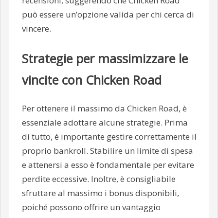
recensioni, suggerendo che Chicken Road
può essere un’opzione valida per chi cerca di
vincere.
Strategie per massimizzare le
vincite con Chicken Road
Per ottenere il massimo da Chicken Road, è
essenziale adottare alcune strategie. Prima
di tutto, è importante gestire correttamente il
proprio bankroll. Stabilire un limite di spesa
e attenersi a esso è fondamentale per evitare
perdite eccessive. Inoltre, è consigliabile
sfruttare al massimo i bonus disponibili,
poiché possono offrire un vantaggio