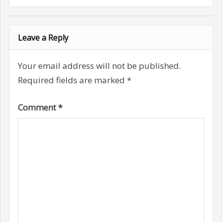
Leave a Reply
Your email address will not be published.
Required fields are marked
*
Comment
*