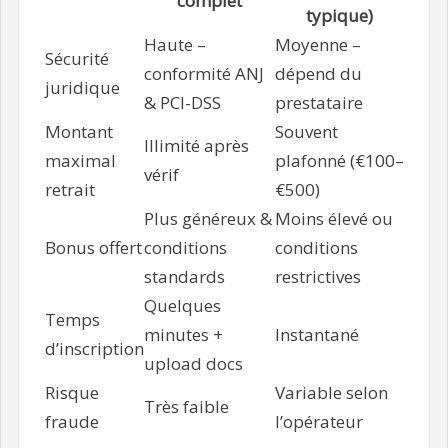
complet
typique)
Haute –
Moyenne –
Sécurité
conformité ANJ
dépend du
juridique
& PCI-DSS
prestataire
Montant
Souvent
Illimité après
maximal
plafonné (€100–
vérif
retrait
€500)
Plus généreux &
Moins élevé ou
Bonus offert
conditions
conditions
standards
restrictives
Quelques
Temps
minutes +
Instantané
d’inscription
upload docs
Risque
Variable selon
Très faible
fraude
l’opérateur