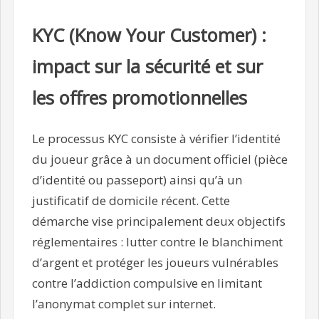
KYC (Know Your Customer) :
impact sur la sécurité et sur
les offres promotionnelles
Le processus KYC consiste à vérifier l’identité
du joueur grâce à un document officiel (pièce
d’identité ou passeport) ainsi qu’à un
justificatif de domicile récent. Cette
démarche vise principalement deux objectifs
réglementaires : lutter contre le blanchiment
d’argent et protéger les joueurs vulnérables
contre l’addiction compulsive en limitant
l’anonymat complet sur internet.