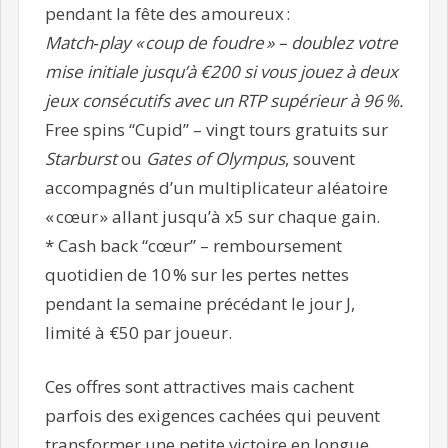
pendant la fête des amoureux :
Match‑play « coup de foudre » – doublez votre
mise initiale jusqu’à €200 si vous jouez à deux
jeux consécutifs avec un RTP supérieur à 96 %.
Free spins “Cupid” – vingt tours gratuits sur
Starburst
ou
Gates of Olympus
, souvent
accompagnés d’un multiplicateur aléatoire
« cœur » allant jusqu’à x5 sur chaque gain.
* Cash back “cœur” – remboursement
quotidien de 10 % sur les pertes nettes
pendant la semaine précédant le jour J,
limité à €50 par joueur.
Ces offres sont attractives mais cachent
parfois des exigences cachées qui peuvent
transformer une petite victoire en longue