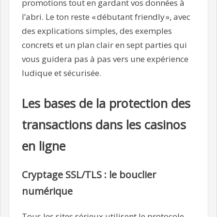
promotions tout en gardant vos données à
l’abri. Le ton reste « débutant friendly », avec
des explications simples, des exemples
concrets et un plan clair en sept parties qui
vous guidera pas à pas vers une expérience
ludique et sécurisée.
Les bases de la protection des
transactions dans les casinos
en ligne
Cryptage SSL/TLS : le bouclier
numérique
Tous les sites sérieux utilisent le protocole