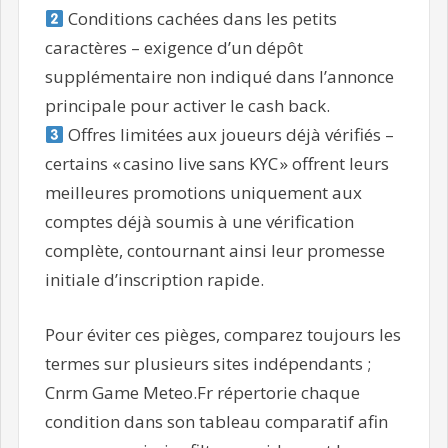
Conditions cachées dans les petits
caractères – exigence d’un dépôt
supplémentaire non indiqué dans l’annonce
principale pour activer le cash back.
Offres limitées aux joueurs déjà vérifiés –
certains « casino live sans KYC » offrent leurs
meilleures promotions uniquement aux
comptes déjà soumis à une vérification
complète, contournant ainsi leur promesse
initiale d’inscription rapide.
Pour éviter ces pièges, comparez toujours les
termes sur plusieurs sites indépendants ;
Cnrm Game Meteo.Fr répertorie chaque
condition dans son tableau comparatif afin