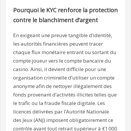
Pourquoi le KYC renforce la protection
contre le blanchiment d’argent
En exigeant une preuve tangible d’identité,
les autorités financières peuvent tracer
chaque flux monétaire entrant ou sortant du
compte joueur vers le compte bancaire du
casino. Ainsi, il devient difficile pour une
organisation criminelle d’utiliser un compte
anonyme afin de nettoyer illégalement des
fonds provenant d’activités illicites telles que
le trafic ou la fraude fiscale digitale. Les
licences délivrées par l’Autorité Nationale
des Jeux (ANJ) imposent obligatoirement ce
contrôle avant tout retrait supérieur à €1 000