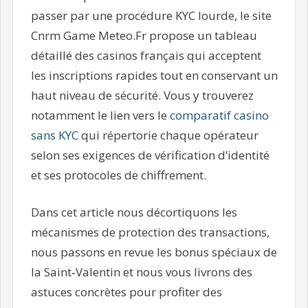
passer par une procédure KYC lourde, le site
Cnrm Game Meteo.Fr propose un tableau
détaillé des casinos français qui acceptent
les inscriptions rapides tout en conservant un
haut niveau de sécurité. Vous y trouverez
notamment le lien vers le
comparatif casino
sans KYC
qui répertorie chaque opérateur
selon ses exigences de vérification d’identité
et ses protocoles de chiffrement.
Dans cet article nous décortiquons les
mécanismes de protection des transactions,
nous passons en revue les bonus spéciaux de
la Saint‑Valentin et nous vous livrons des
astuces concrètes pour profiter des