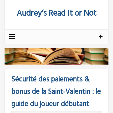
Skip
Audrey’s Read It or Not
to
content
Sécurité des paiements &
bonus de la Saint‑Valentin : le
guide du joueur débutant