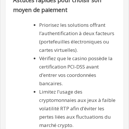
Astuces rapides pour choisir son
moyen de paiement
Priorisez les solutions offrant
l’authentification à deux facteurs
(portefeuilles électroniques ou
cartes virtuelles).
Vérifiez que le casino possède la
certification PCI‑DSS avant
d’entrer vos coordonnées
bancaires.
Limitez l’usage des
cryptomonnaies aux jeux à faible
volatilité RTP afin d’éviter les
pertes liées aux fluctuations du
marché crypto.