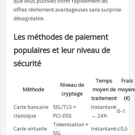
que vous puissiez filtrer rapidement les
offres réellement avantageuses sans surprise
désagréable.
Les méthodes de paiement
populaires et leur niveau de
sécurité
Temps
Frais
Niveau de
Méthode
moyen de
moyen
cryptage
traitement
(€)
Carte bancaire
SSL/TLS +
Instantané
0–1
classique
PCI‑DSS
→ 24 h
Tokenisation +
Carte virtuelle
Instantané
≤ 0,5
SSL