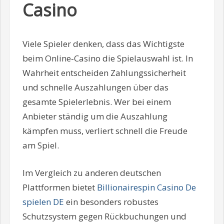
Casino
Viele Spieler denken, dass das Wichtigste
beim Online‑Casino die Spielauswahl ist. In
Wahrheit entscheiden Zahlungssicherheit
und schnelle Auszahlungen über das
gesamte Spielerlebnis. Wer bei einem
Anbieter ständig um die Auszahlung
kämpfen muss, verliert schnell die Freude
am Spiel.
Im Vergleich zu anderen deutschen
Plattformen bietet
Billionairespin Casino De
spielen DE
ein besonders robustes
Schutzsystem gegen Rückbuchungen und