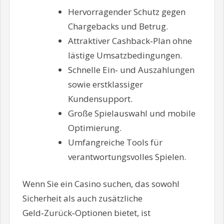
Hervorragender Schutz gegen
Chargebacks und Betrug.
Attraktiver Cashback‑Plan ohne
lästige Umsatzbedingungen.
Schnelle Ein‑ und Auszahlungen
sowie erstklassiger
Kundensupport.
Große Spielauswahl und mobile
Optimierung.
Umfangreiche Tools für
verantwortungsvolles Spielen.
Wenn Sie ein Casino suchen, das sowohl
Sicherheit als auch zusätzliche
Geld‑Zurück‑Optionen bietet, ist