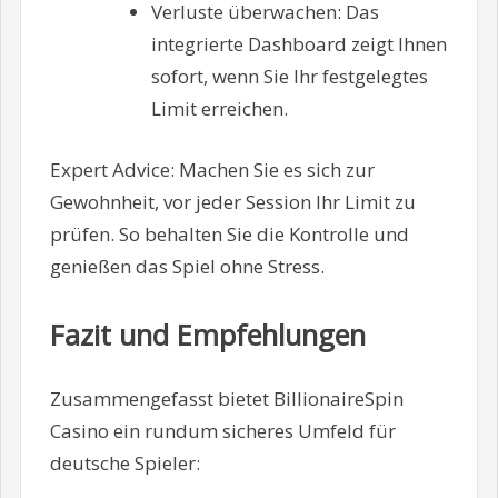
Verluste überwachen: Das
integrierte Dashboard zeigt Ihnen
sofort, wenn Sie Ihr festgelegtes
Limit erreichen.
Expert Advice: Machen Sie es sich zur
Gewohnheit, vor jeder Session Ihr Limit zu
prüfen. So behalten Sie die Kontrolle und
genießen das Spiel ohne Stress.
Fazit und Empfehlungen
Zusammengefasst bietet BillionaireSpin
Casino ein rundum sicheres Umfeld für
deutsche Spieler: