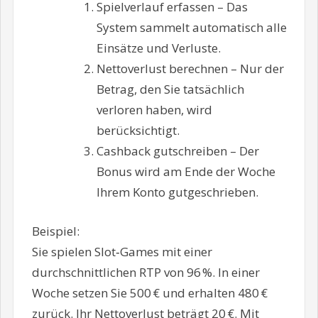
Spielverlauf erfassen – Das
System sammelt automatisch alle
Einsätze und Verluste.
Nettoverlust berechnen – Nur der
Betrag, den Sie tatsächlich
verloren haben, wird
berücksichtigt.
Cashback gutschreiben – Der
Bonus wird am Ende der Woche
Ihrem Konto gutgeschrieben.
Beispiel:
Sie spielen Slot‑Games mit einer
durchschnittlichen RTP von 96 %. In einer
Woche setzen Sie 500 € und erhalten 480 €
zurück. Ihr Nettoverlust beträgt 20 €. Mit