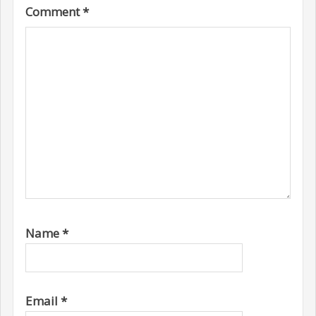
Comment
*
Name
*
Email
*