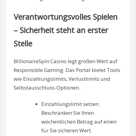
Verantwortungsvolles Spielen
– Sicherheit steht an erster
Stelle
BillionaireSpin Casino legt großen Wert auf
Responsible Gaming. Das Portal bietet Tools
wie Einzahlungslimits, Verlustlimits und
Selbstausschluss-Optionen.
Einzahlungslimit setzen:
Beschränken Sie Ihren
wöchentlichen Betrag auf einen
für Sie sicheren Wert.