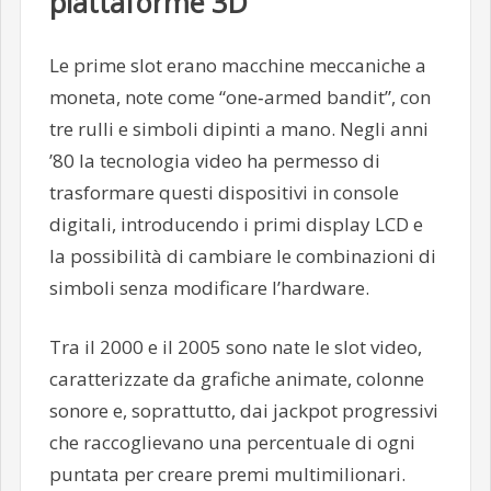
piattaforme 3D
Le prime slot erano macchine meccaniche a
moneta, note come “one‑armed bandit”, con
tre rulli e simboli dipinti a mano. Negli anni
’80 la tecnologia video ha permesso di
trasformare questi dispositivi in console
digitali, introducendo i primi display LCD e
la possibilità di cambiare le combinazioni di
simboli senza modificare l’hardware.
Tra il 2000 e il 2005 sono nate le slot video,
caratterizzate da grafiche animate, colonne
sonore e, soprattutto, dai jackpot progressivi
che raccoglievano una percentuale di ogni
puntata per creare premi multimilionari.