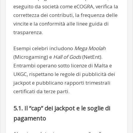
eseguito da società come eCOGRA, verifica la
correttezza dei contributi, la frequenza delle
vincite e la conformità alle linee guida di
trasparenza.
Esempi celebri includono
Mega Moolah
(Microgaming) e
Hall of Gods
(NetEnt).
Entrambi operano sotto licenze di Malta e
UKGC, rispettano le regole di pubblicità dei
jackpot e pubblicano rapporti trimestrali
certificati da terze parti.
5.1. Il “cap” dei jackpot e le soglie di
pagamento