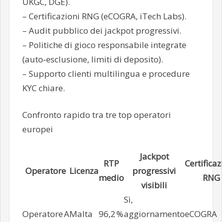
UKGC, DGE).
– Certificazioni RNG (eCOGRA, iTech Labs).
– Audit pubblico dei jackpot progressivi.
– Politiche di gioco responsabile integrate
(auto‑esclusione, limiti di deposito).
– Supporto clienti multilingua e procedure
KYC chiare.
Confronto rapido tra tre top operatori
europei
Jackpot
RTP
Certifica
Operatore
Licenza
progressivi
medio
RNG
visibili
Sì,
Operatore A
Malta
96,2 %
aggiornamento
eCOGRA