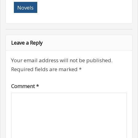
Novels
Leave a Reply
Your email address will not be published.
Required fields are marked
*
Comment
*