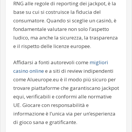
RNG alle regole di reporting dei jackpot, è la
base su cui si costruisce la fiducia del
consumatore. Quando si sceglie un casinò, è
fondamentale valutare non solo l’aspetto
ludico, ma anche la sicurezza, la trasparenza
e il rispetto delle licenze europee.
Affidarsi a fonti autorevoli come
migliori
casino online
e a siti di review indipendenti
come Alueurope.eu è il modo più sicuro per
trovare piattaforme che garantiscano jackpot
equi, verificabili e conformi alle normative
UE. Giocare con responsabilità e
informazione è l’unica via per un’esperienza
di gioco sana e gratificante.