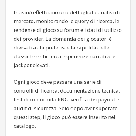
I casinò effettuano una dettagliata analisi di
mercato, monitorando le query di ricerca, le
tendenze di gioco su forum e i dati di utilizzo
dei provider. La domanda dei giocatori è
divisa tra chi preferisce la rapidità delle
classiche e chi cerca esperienze narrative e
jackpot elevati.
Ogni gioco deve passare una serie di
controlli di licenza: documentazione tecnica,
test di conformità RNG, verifica dei payout e
audit di sicurezza. Solo dopo aver superato
questi step, il gioco può essere inserito nel
catalogo.