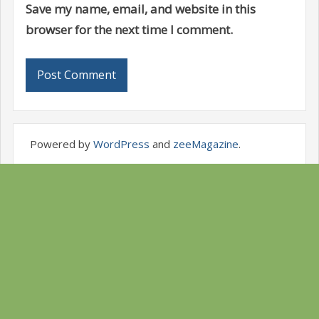
Save my name, email, and website in this
browser for the next time I comment.
Powered by
WordPress
and
zeeMagazine
.