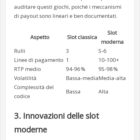
auditare questi giochi, poiché i meccanismi
di payout sono lineari e ben documentati.
Slot
Aspetto
Slot classica
moderna
Rulli
3
5‑6
Linee di pagamento
1
10‑100+
RTP medio
94‑96 %
95‑98 %
Volatilità
Bassa‑media
Media‑alta
Complessità del
Bassa
Alta
codice
3. Innovazioni delle slot
moderne