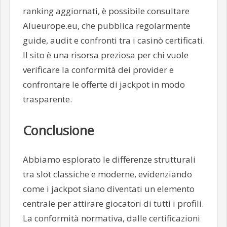
ranking aggiornati, è possibile consultare
Alueurope.eu, che pubblica regolarmente
guide, audit e confronti tra i casinò certificati.
Il sito è una risorsa preziosa per chi vuole
verificare la conformità dei provider e
confrontare le offerte di jackpot in modo
trasparente.
Conclusione
Abbiamo esplorato le differenze strutturali
tra slot classiche e moderne, evidenziando
come i jackpot siano diventati un elemento
centrale per attirare giocatori di tutti i profili.
La conformità normativa, dalle certificazioni