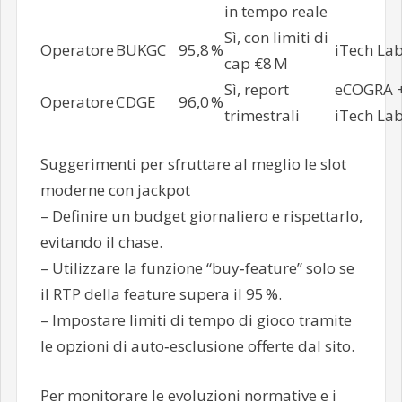
in tempo reale
Sì, con limiti di
Operatore B
UKGC
95,8 %
iTech La
cap €8 M
Sì, report
eCOGRA 
Operatore C
DGE
96,0 %
trimestrali
iTech La
Suggerimenti per sfruttare al meglio le slot
moderne con jackpot
– Definire un budget giornaliero e rispettarlo,
evitando il chase.
– Utilizzare la funzione “buy‑feature” solo se
il RTP della feature supera il 95 %.
– Impostare limiti di tempo di gioco tramite
le opzioni di auto‑esclusione offerte dal sito.
Per monitorare le evoluzioni normative e i