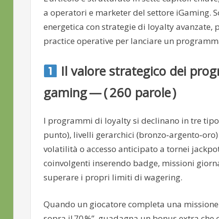
a operatori e marketer del settore iGaming.
energetica con strategie di loyalty avanzate, 
practice operative per lanciare un programma 
Il valore strategico dei pro
gaming — ( 260 parole )
I programmi di loyalty si declinano in tre tip
punto), livelli gerarchici (bronzo‑argento‑oro) 
volatilità o accesso anticipato a tornei jackp
coinvolgenti inserendo badge, missioni giornal
superare i propri limiti di wagering.
Quando un giocatore completa una missione “
sopra il 70 %”, guadagna un bonus extra che 