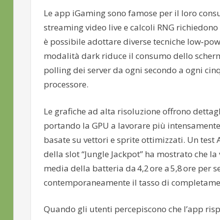
Le app iGaming sono famose per il loro consu
streaming video live e calcoli RNG richiedono 
è possibile adottare diverse tecniche low‑powe
modalità dark riduce il consumo dello scherm
polling dei server da ogni secondo a ogni ci
processore.
Le grafiche ad alta risoluzione offrono dettag
portando la GPU a lavorare più intensamente 
basate su vettori e sprite ottimizzati. Un te
della slot “Jungle Jackpot” ha mostrato che l
media della batteria da 4,2 ore a 5,8 ore per
contemporaneamente il tasso di completamento
Quando gli utenti percepiscono che l’app ris