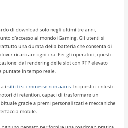
ardo di download solo negli ultimi tre anni,
nto d’accesso al mondo iGaming. Gli utenti si
prattutto una durata della batteria che consenta di
over ricaricare ogni ora. Per gli operatori, questo
cazione: dal rendering delle slot con RTP elevato
e puntate in tempo reale.
ta i
siti di scommesse non aams
. In questo contesto
tori di retention, capaci di trasformare un
abituale grazie a premi personalizzati e meccaniche
terfaccia mobile.
ave, ognuno pensato per fornire una roadmap pratica