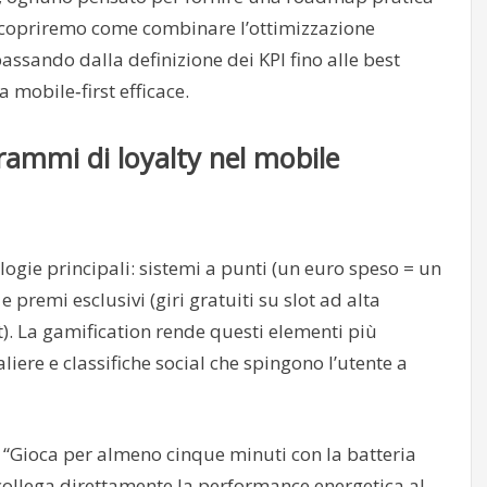
 Scopriremo come combinare l’ottimizzazione
passando dalla definizione dei KPI fino alle best
mobile‑first efficace.
grammi di loyalty nel mobile
ologie principali: sistemi a punti (un euro speso = un
e premi esclusivi (giri gratuiti su slot ad alta
ot). La gamification rende questi elementi più
iere e classifiche social che spingono l’utente a
Gioca per almeno cinque minuti con la batteria
collega direttamente la performance energetica al