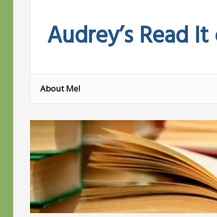
Skip
to
Audrey’s Read It
content
About Me!