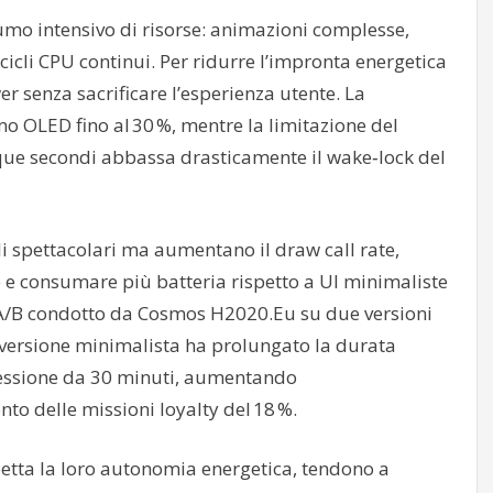
mo intensivo di risorse: animazioni complesse,
cicli CPU continui. Per ridurre l’impronta energetica
r senza sacrificare l’esperienza utente. La
o OLED fino al 30 %, mentre la limitazione del
nque secondi abbassa drasticamente il wake‑lock del
li spettacolari ma aumentano il draw call rate,
e consumare più batteria rispetto a UI minimaliste
st A/B condotto da Cosmos H2020.Eu su due versioni
a versione minimalista ha prolungato la durata
 sessione da 30 minuti, aumentando
 delle missioni loyalty del 18 %.
petta la loro autonomia energetica, tendono a