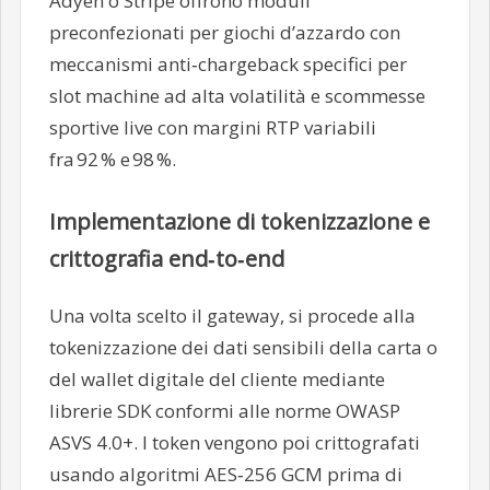
Adyen o Stripe offrono moduli
preconfezionati per giochi d’azzardo con
meccanismi anti‑chargeback specifici per
slot machine ad alta volatilità e scommesse
sportive live con margini RTP variabili
fra 92 % e 98 %.
Implementazione di tokenizzazione e
crittografia end‑to‑end
Una volta scelto il gateway, si procede alla
tokenizzazione dei dati sensibili della carta o
del wallet digitale del cliente mediante
librerie SDK conformi alle norme OWASP
ASVS 4.0+. I token vengono poi crittografati
usando algoritmi AES‑256 GCM prima di