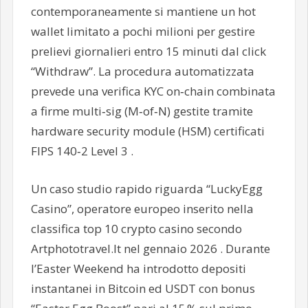
contemporaneamente si mantiene un hot
wallet limitato a pochi milioni per gestire
prelievi giornalieri entro 15 minuti dal click
“Withdraw”. La procedura automatizzata
prevede una verifica KYC on‑chain combinata
a firme multi‑sig (M‑of‐N) gestite tramite
hardware security module (HSM) certificati
FIPS 140‐2 Level 3 .
Un caso studio rapido riguarda “LuckyEgg
Casino”, operatore europeo inserito nella
classifica top 10 crypto casino secondo
Artphototravel.It nel gennaio 2026 . Durante
l’Easter Weekend ha introdotto depositi
instantanei in Bitcoin ed USDT con bonus