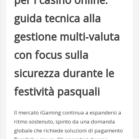
per i casinò online:
guida tecnica alla
gestione multi‑valuta
con focus sulla
sicurezza durante le
festività pasquali
Il mercato iGaming continua a espandersi a
ritmo sostenuto, spinto da una domanda
globale che richiede soluzioni di pagamento