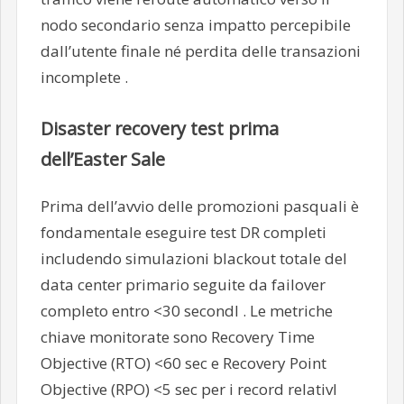
nodo secondario senza impatto percepibile
dall’utente finale né perdita delle transazioni
incomplete .
Disaster recovery test prima
dell’Easter Sale
Prima dell’avvio delle promozioni pasquali è
fondamentale eseguire test DR completi
includendo simulazioni blackout totale del
data center primario seguite da failover
completo entro <30 secondI . Le metriche
chiave monitorate sono Recovery Time
Objective (RTO) <60 sec e Recovery Point
Objective (RPO) <5 sec per i record relativI