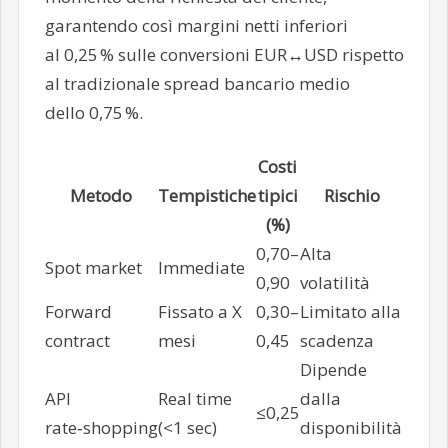
garantendo così margini netti inferiori
al 0,25 % sulle conversioni EUR↔USD rispetto
al tradizionale spread bancario medio
dello 0,75 %.
Costi
Metodo
Tempistiche
tipici
Rischio
(%)
0,70–
Alta
Spot market
Immediate
0,90
volatilità
Forward
Fissato a X
0,30–
Limitato alla
contract
mesi
0,45
scadenza
Dipende
API
Real time
dalla
≤0,25
rate‑shopping
(<1 sec)
disponibilità