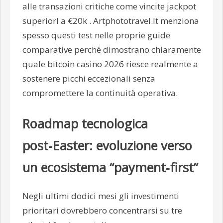
alle transazioni critiche come vincite jackpot
superiorI a €20k . Artphototravel.It menziona
spesso questi test nelle proprie guide
comparative perché dimostrano chiaramente
quale bitcoin casino 2026 riesce realmente a
sostenere picchi eccezionali senza
compromettere la continuità operativa.
Roadmap tecnologica
post‑Easter: evoluzione verso
un ecosistema “payment‑first”
Negli ultimi dodici mesi gli investimenti
prioritari dovrebbero concentrarsi su tre