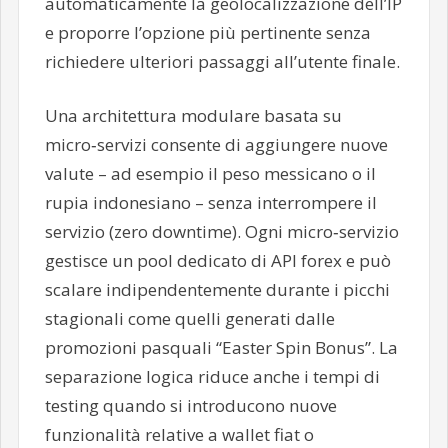
automaticamente la geolocalizzazione dell’IP
e proporre l’opzione più pertinente senza
richiedere ulteriori passaggi all’utente finale.
Una architettura modulare basata su
micro‑servizi consente di aggiungere nuove
valute – ad esempio il peso messicano o il
rupia indonesiano – senza interrompere il
servizio (zero downtime). Ogni micro‑servizio
gestisce un pool dedicato di API forex e può
scalare indipendentemente durante i picchi
stagionali come quelli generati dalle
promozioni pasquali “Easter Spin Bonus”. La
separazione logica riduce anche i tempi di
testing quando si introducono nuove
funzionalità relative a wallet fiat o