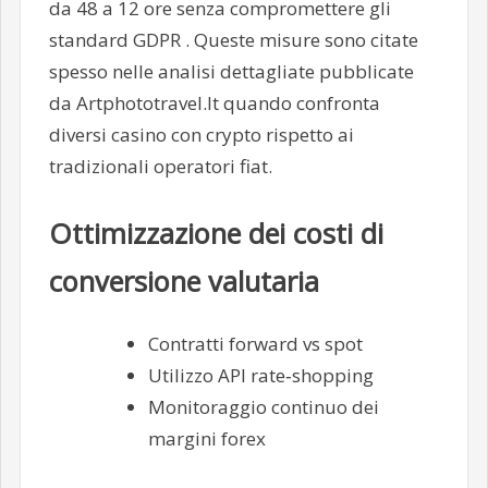
da 48 a 12 ore senza compromettere gli
standard GDPR . Queste misure sono citate
spesso nelle analisi dettagliate pubblicate
da Artphototravel.It quando confronta
diversi casino con crypto rispetto ai
tradizionali operatori fiat.
Ottimizzazione dei costi di
conversione valutaria
Contratti forward vs spot
Utilizzo API rate‑shopping
Monitoraggio continuo dei
margini forex