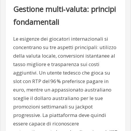
Gestione multi‑valuta: principi
fondamentali
Le esigenze dei giocatori internazionali si
concentrano su tre aspetti principali: utilizzo
della valuta locale, conversioni istantanee al
tasso migliore e trasparenza sui costi
aggiuntivi. Un utente tedesco che gioca su
slot con RTP del 96 % preferisce pagare in
euro, mentre un appassionato australiano
sceglie il dollaro australiano per le sue
promozioni settimanali su jackpot
progressive. La piattaforma deve quindi
essere capace di riconoscere