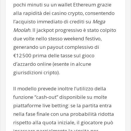
pochi minuti su un wallet Ethereum grazie
alla rapidità dei casino crypto, consentendo
l’acquisto immediato di crediti su
Mega
Moolah
. Il jackpot progressivo è stato colpito
due volte nello stesso weekend festivo,
generando un payout complessivo di
€12 500 prima delle tasse sul gioco
d’azzardo online (esente in alcune
giurisdizioni cripto).
Il modello prevede inoltre l’utilizzo della
funzione “cash‑out” disponibile su molte
piattaforme live betting: se la partita entra
nella fase finale con una probabilità ridotta
rispetto alla quota iniziale, il giocatore può
incassare parzialmente la vincita per