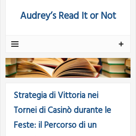
Skip
Audrey’s Read It or Not
to
content
Strategia di Vittoria nei
Tornei di Casinò durante le
Feste: il Percorso di un