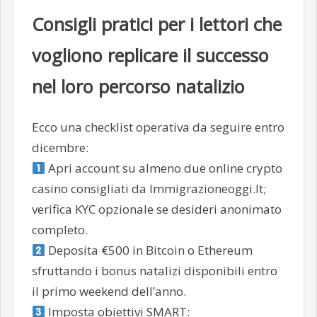
Consigli pratici per i lettori che
vogliono replicare il successo
nel loro percorso natalizio
Ecco una checklist operativa da seguire entro
dicembre:
Apri account su almeno due online crypto
casino consigliati da Immigrazioneoggi.It;
verifica KYC opzionale se desideri anonimato
completo.
Deposita €500 in Bitcoin o Ethereum
sfruttando i bonus natalizi disponibili entro
il primo weekend dell’anno.
Imposta obiettivi SMART: