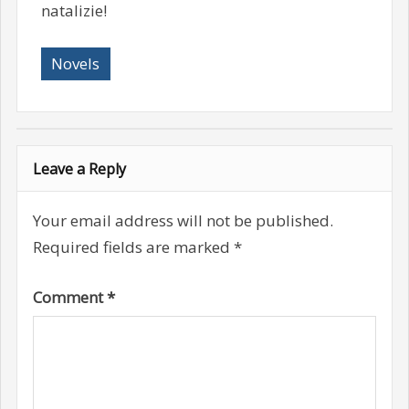
natalizie!
Novels
Leave a Reply
Your email address will not be published.
Required fields are marked
*
Comment
*