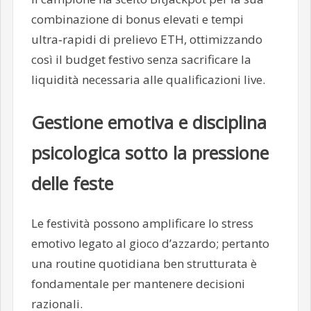
combinazione di bonus elevati e tempi
ultra‑rapidi di prelievo ETH, ottimizzando
così il budget festivo senza sacrificare la
liquidità necessaria alle qualificazioni live.
Gestione emotiva e disciplina
psicologica sotto la pressione
delle feste
Le festività possono amplificare lo stress
emotivo legato al gioco d’azzardo; pertanto
una routine quotidiana ben strutturata è
fondamentale per mantenere decisioni
razionali.