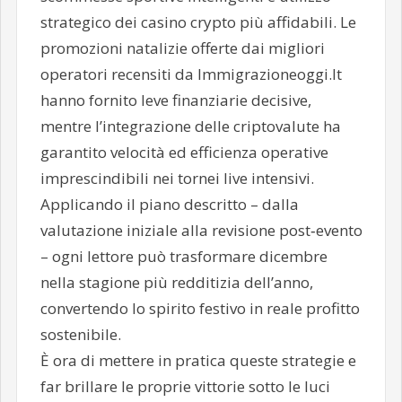
strategico dei casino crypto più affidabili. Le
promozioni natalizie offerte dai migliori
operatori recensiti da Immigrazioneoggi.It
hanno fornito leve finanziarie decisive,
mentre l’integrazione delle criptovalute ha
garantito velocità ed efficienza operative
imprescindibili nei tornei live intensivi.
Applicando il piano descritto – dalla
valutazione iniziale alla revisione post‑evento
– ogni lettore può trasformare dicembre
nella stagione più redditizia dell’anno,
convertendo lo spirito festivo in reale profitto
sostenibile.
È ora di mettere in pratica queste strategie e
far brillare le proprie vittorie sotto le luci