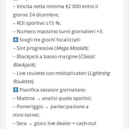
– Vincita netta minima €2 000 entro il
giorno 24 dicembre;
– ROI sportivo ≥15 %;
– Numero massimo turni giornalieri =3.
Scegli tre giochi focalizzati:
– Slot progressiva (
Mega Moolah
);
– Blackjack a basso margine (
Classic
Blackjack
);
– Live roulette con moltiplicatori (
Lightning
Roulette
).
Pianifica sessioni giornaliere:
– Mattina → analisi quote sportivi;
– Pomeriggio → partecipazione a
mini‑tornei;
– Sera → gioco live dealer + cash‑out