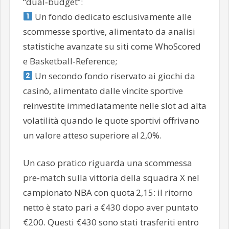
“dual‑budget”:
Un fondo dedicato esclusivamente alle
scommesse sportive, alimentato da analisi
statistiche avanzate su siti come WhoScored
e Basketball‑Reference;
Un secondo fondo riservato ai giochi da
casinò, alimentato dalle vincite sportive
reinvestite immediatamente nelle slot ad alta
volatilità quando le quote sportivi offrivano
un valore atteso superiore al 2,0%.
Un caso pratico riguarda una scommessa
pre‑match sulla vittoria della squadra X nel
campionato NBA con quota 2,15: il ritorno
netto è stato pari a €430 dopo aver puntato
€200. Questi €430 sono stati trasferiti entro