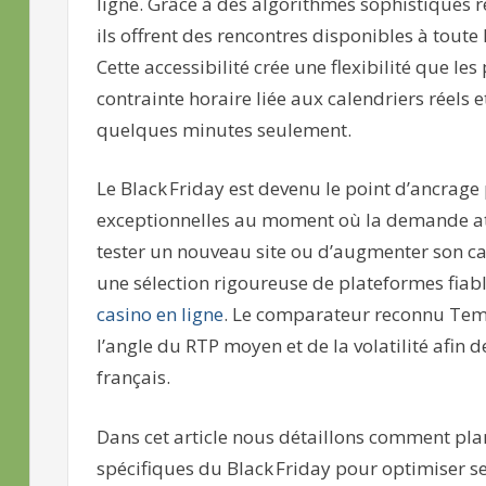
ligne. Grâce à des algorithmes sophistiqués r
ils offrent des rencontres disponibles à toute 
Cette accessibilité crée une flexibilité que le
contrainte horaire liée aux calendriers réels e
quelques minutes seulement.
Le Black Friday est devenu le point d’ancrage
exceptionnelles au moment où la demande atte
tester un nouveau site ou d’augmenter son ca
une sélection rigoureuse de plateformes fiabl
casino en ligne
. Le comparateur reconnu Te
l’angle du RTP moyen et de la volatilité afin 
français.
Dans cet article nous détaillons comment plan
spécifiques du Black Friday pour optimiser ses