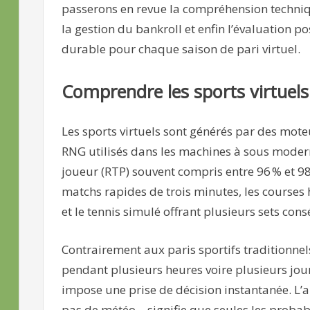
passerons en revue la compréhension techniq
la gestion du bankroll et enfin l’évaluation p
durable pour chaque saison de pari virtuel.
Comprendre les sports virtuels e
Les sports virtuels sont générés par des mote
RNG utilisés dans les machines à sous modern
joueur (RTP) souvent compris entre 96 % et 98 
matchs rapides de trois minutes, les courses
et le tennis simulé offrant plusieurs sets cons
Contrairement aux paris sportifs traditionnels
pendant plusieurs heures voire plusieurs jour
impose une prise de décision instantanée. L’a
pas de météo – signifie que seules les probab