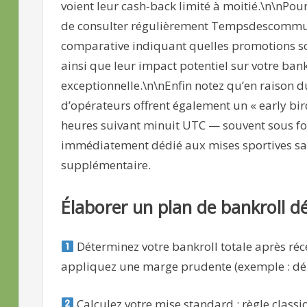
voient leur cash‑back limité à moitié.\n\nPour
de consulter régulièrement Tempsdescommuns
comparative indiquant quelles promotions son
ainsi que leur impact potentiel sur votre ban
exceptionnelle.\n\nEnfin notez qu’en raison 
d’opérateurs offrent également un « early bi
heures suivant minuit UTC — souvent sous for
immédiatement dédié aux mises sportives sa
supplémentaire.
Élaborer un plan de bankroll dé
Déterminez votre bankroll totale après réce
appliquez une marge prudente (exemple : dé
Calculez votre mise standard : règle classi