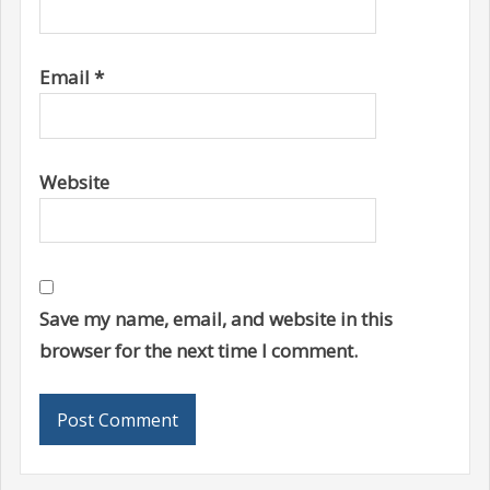
Email
*
Website
Save my name, email, and website in this
browser for the next time I comment.