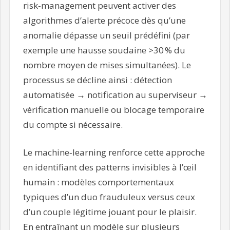
risk‑management peuvent activer des
algorithmes d’alerte précoce dès qu’une
anomalie dépasse un seuil prédéfini (par
exemple une hausse soudaine >30 % du
nombre moyen de mises simultanées). Le
processus se décline ainsi : détection
automatisée → notification au superviseur →
vérification manuelle ou blocage temporaire
du compte si nécessaire.
Le machine‑learning renforce cette approche
en identifiant des patterns invisibles à l’œil
humain : modèles comportementaux
typiques d’un duo frauduleux versus ceux
d’un couple légitime jouant pour le plaisir.
En entraînant un modèle sur plusieurs