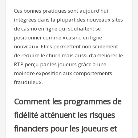
Ces bonnes pratiques sont aujourd’hui
intégrées dans la plupart des nouveaux sites
de casino en ligne qui souhaitent se
positionner comme « casino en ligne
nouveau ». Elles permettent non seulement
de réduire le churn mais aussi d’améliorer le
RTP perçu par les joueurs grâce à une
moindre exposition aux comportements
frauduleux.
Comment les programmes de
fidélité atténuent les risques
financiers pour les joueurs et