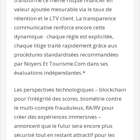
transforme ce même risque financier en
valeur ajoutée mesurable via le taux de
rétention et le LTV client. La transparence
communicative renforce encore cette
dynamique : chaque règle est explicitée,
chaque litige traité rapidement grâce aux
procédures standardisées recommandées
par Noyers Et Tourisme.Com dans ses
évaluations indépendantes.*
Les perspectives technologiques – blockchain
pour l’intégrité des scores, biométrie contre
le multi‑compte frauduleux, RA/RV pour
créer des expériences immersives –
annoncent que le futur sera encore plus
sécurisé tout en restant attractif pour les