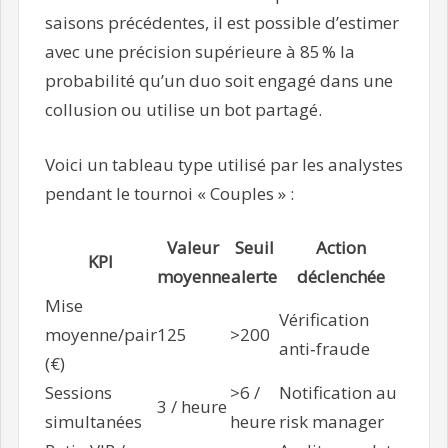
saisons précédentes, il est possible d’estimer
avec une précision supérieure à 85 % la
probabilité qu’un duo soit engagé dans une
collusion ou utilise un bot partagé.
Voici un tableau type utilisé par les analystes
pendant le tournoi « Couples » :
Valeur
Seuil
Action
KPI
moyenne
alerte
déclenchée
Mise
Vérification
moyenne/pair
125
>200
anti‑fraude
(€)
Sessions
>6 /
Notification au
3 / heure
simultanées
heure
risk manager