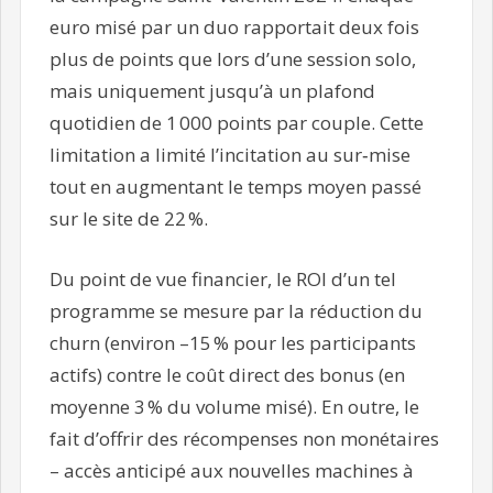
euro misé par un duo rapportait deux fois
plus de points que lors d’une session solo,
mais uniquement jusqu’à un plafond
quotidien de 1 000 points par couple. Cette
limitation a limité l’incitation au sur‑mise
tout en augmentant le temps moyen passé
sur le site de 22 %.
Du point de vue financier, le ROI d’un tel
programme se mesure par la réduction du
churn (environ –15 % pour les participants
actifs) contre le coût direct des bonus (en
moyenne 3 % du volume misé). En outre, le
fait d’offrir des récompenses non monétaires
– accès anticipé aux nouvelles machines à