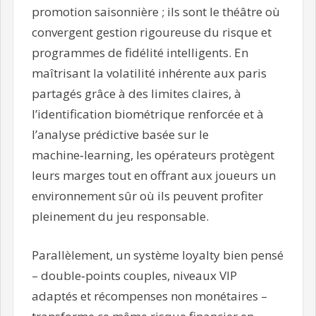
promotion saisonnière ; ils sont le théâtre où
convergent gestion rigoureuse du risque et
programmes de fidélité intelligents. En
maîtrisant la volatilité inhérente aux paris
partagés grâce à des limites claires, à
l’identification biométrique renforcée et à
l’analyse prédictive basée sur le
machine‑learning, les opérateurs protègent
leurs marges tout en offrant aux joueurs un
environnement sûr où ils peuvent profiter
pleinement du jeu responsable.
Parallèlement, un système loyalty bien pensé
– double‑points couples, niveaux VIP
adaptés et récompenses non monétaires –