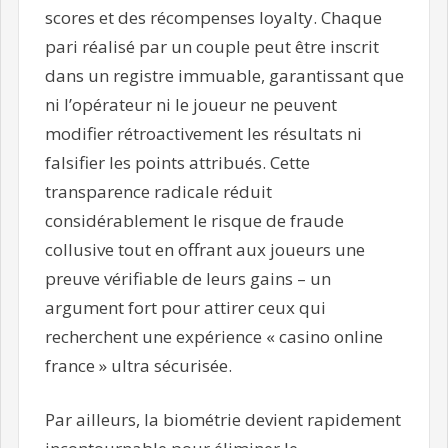
scores et des récompenses loyalty. Chaque
pari réalisé par un couple peut être inscrit
dans un registre immuable, garantissant que
ni l’opérateur ni le joueur ne peuvent
modifier rétroactivement les résultats ni
falsifier les points attribués. Cette
transparence radicale réduit
considérablement le risque de fraude
collusive tout en offrant aux joueurs une
preuve vérifiable de leurs gains – un
argument fort pour attirer ceux qui
recherchent une expérience « casino online
france » ultra sécurisée.
Par ailleurs, la biométrie devient rapidement