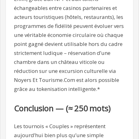
échangeables entre casinos partenaires et
acteurs touristiques (hôtels, restaurants), les
programmes de fidélité peuvent évoluer vers
une véritable économie circulaire où chaque
point gagné devient utilisable hors du cadre
strictement ludique – réservation d’une
chambre dans un château viticole ou
réduction sur une excursion culturelle via
Noyers Et Tourisme.Com est alors possible
grâce au tokenisation intelligente.*
Conclusion — (≈ 250 mots)
Les tournois « Couples » représentent
aujourd’hui bien plus qu’une simple