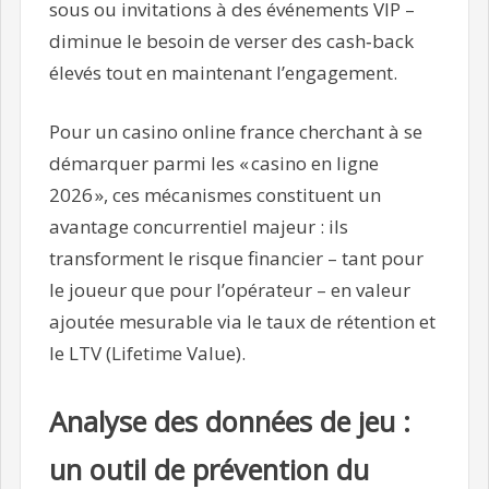
sous ou invitations à des événements VIP –
diminue le besoin de verser des cash‑back
élevés tout en maintenant l’engagement.
Pour un casino online france cherchant à se
démarquer parmi les « casino en ligne
2026 », ces mécanismes constituent un
avantage concurrentiel majeur : ils
transforment le risque financier – tant pour
le joueur que pour l’opérateur – en valeur
ajoutée mesurable via le taux de rétention et
le LTV (Lifetime Value).
Analyse des données de jeu :
un outil de prévention du