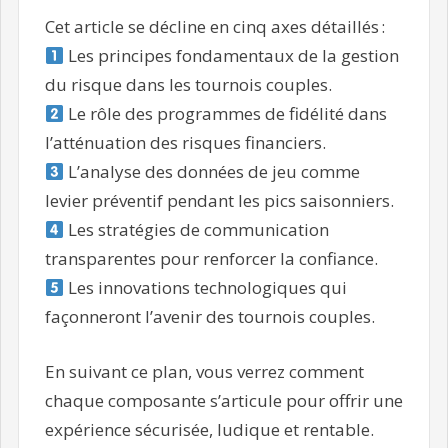
Cet article se décline en cinq axes détaillés :
Les principes fondamentaux de la gestion
du risque dans les tournois couples.
Le rôle des programmes de fidélité dans
l’atténuation des risques financiers.
L’analyse des données de jeu comme
levier préventif pendant les pics saisonniers.
Les stratégies de communication
transparentes pour renforcer la confiance.
Les innovations technologiques qui
façonneront l’avenir des tournois couples.
En suivant ce plan, vous verrez comment
chaque composante s’articule pour offrir une
expérience sécurisée, ludique et rentable.