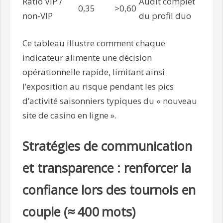
Ratio VIP /
Audit complet
0,35
>0,60
non‑VIP
du profil duo
Ce tableau illustre comment chaque
indicateur alimente une décision
opérationnelle rapide, limitant ainsi
l’exposition au risque pendant les pics
d’activité saisonniers typiques du « nouveau
site de casino en ligne ».
Stratégies de communication
et transparence : renforcer la
confiance lors des tournois en
couple (≈ 400 mots)