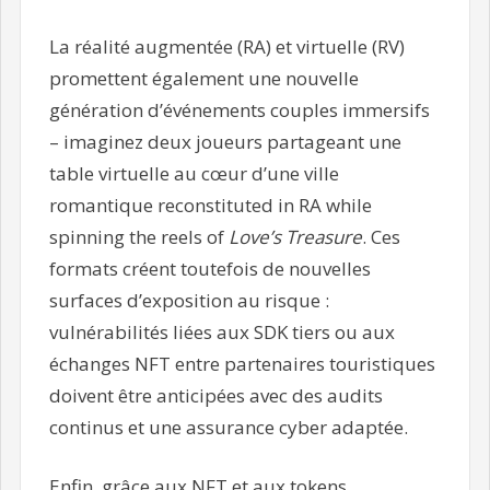
La réalité augmentée (RA) et virtuelle (RV)
promettent également une nouvelle
génération d’événements couples immersifs
– imaginez deux joueurs partageant une
table virtuelle au cœur d’une ville
romantique reconstituted in RA while
spinning the reels of
Love’s Treasure
. Ces
formats créent toutefois de nouvelles
surfaces d’exposition au risque :
vulnérabilités liées aux SDK tiers ou aux
échanges NFT entre partenaires touristiques
doivent être anticipées avec des audits
continus et une assurance cyber adaptée.
Enfin, grâce aux NFT et aux tokens