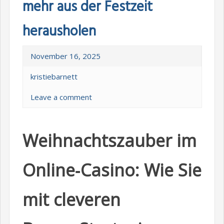
mehr aus der Festzeit
herausholen
November 16, 2025
kristiebarnett
Leave a comment
Weihnachtszauber im
Online‑Casino: Wie Sie
mit cleveren