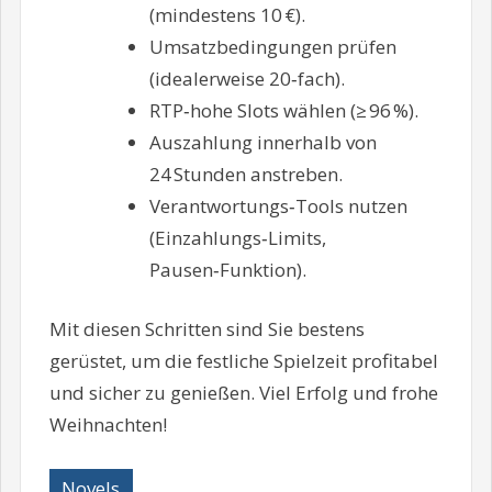
(mindestens 10 €).
Umsatzbedingungen prüfen
(idealerweise 20‑fach).
RTP‑hohe Slots wählen (≥ 96 %).
Auszahlung innerhalb von
24 Stunden anstreben.
Verantwortungs‑Tools nutzen
(Einzahlungs‑Limits,
Pausen‑Funktion).
Mit diesen Schritten sind Sie bestens
gerüstet, um die festliche Spielzeit profitabel
und sicher zu genießen. Viel Erfolg und frohe
Weihnachten!
Novels