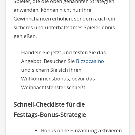
Spieler, die die oben genannten Strategien
anwenden, können nicht nur ihre
Gewinnchancen erhöhen, sondern auch ein
sicheres und unterhaltsames Spielerlebnis
genießen.
Handeln Sie jetzt und testen Sie das
Angebot: Besuchen Sie
Bizzocasino
und sichern Sie sich Ihren
Willkommensbonus, bevor das
Weihnachtsfenster schließt.
Schnell‑Checkliste für die
Festtags‑Bonus‑Strategie
Bonus ohne Einzahlung aktivieren