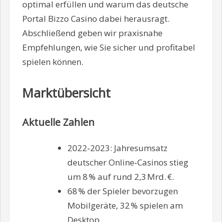
optimal erfüllen und warum das deutsche
Portal Bizzo Casino dabei herausragt.
Abschließend geben wir praxisnahe
Empfehlungen, wie Sie sicher und profitabel
spielen können.
Marktübersicht
Aktuelle Zahlen
2022‑2023: Jahresumsatz
deutscher Online‑Casinos stieg
um 8 % auf rund 2,3 Mrd. €.
68 % der Spieler bevorzugen
Mobilgeräte, 32 % spielen am
Desktop.