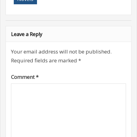
Leave a Reply
Your email address will not be published.
Required fields are marked
*
Comment
*