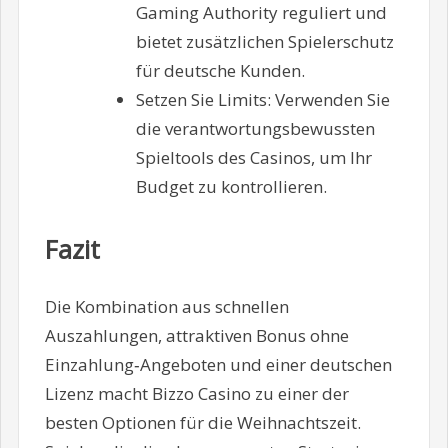
Gaming Authority reguliert und
bietet zusätzlichen Spielerschutz
für deutsche Kunden.
Setzen Sie Limits: Verwenden Sie
die verantwortungsbewussten
Spieltools des Casinos, um Ihr
Budget zu kontrollieren.
Fazit
Die Kombination aus schnellen
Auszahlungen, attraktiven Bonus ohne
Einzahlung‑Angeboten und einer deutschen
Lizenz macht Bizzo Casino zu einer der
besten Optionen für die Weihnachtszeit.